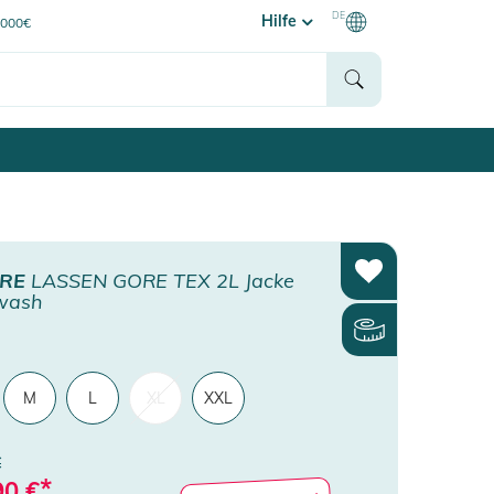
DE
Hilfe
0000€
URE
LASSEN GORE TEX 2L Jacke
wash
M
L
XL
XXL
€
*
90
€