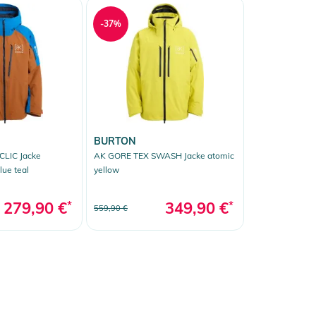
-37%
BURTON
CLIC Jacke
AK GORE TEX SWASH Jacke atomic
lue teal
yellow
279,90 €
*
349,90 €
*
559,90 €