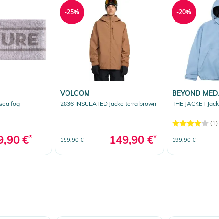
-25%
-20%
VOLCOM
BEYOND MED
sea fog
2836 INSULATED Jacke terra brown
THE JACKET Jacke
(1)
9,90 €
*
149,90 €
*
199,90 €
199,90 €