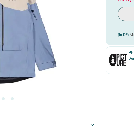
(in DE)
Me
PI
Den