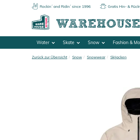
Rockin´ and Ridin´ since 1996
Gratis Hin- & Rüc
Water
Skate
Snow
Fashion & M
Zurück zur Übersicht
Snow
Snowwear
Skijacken