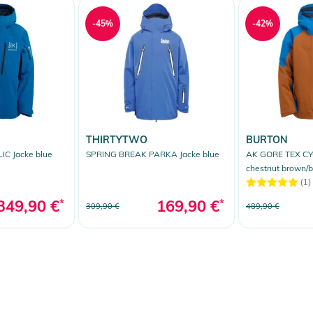
-45%
-42%
THIRTYTWO
BURTON
IC Jacke blue
SPRING BREAK PARKA Jacke blue
AK GORE TEX CY
chestnut brown/b
(1)
349,90 €
*
169,90 €
*
309,90 €
489,90 €