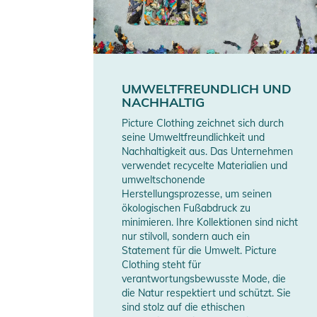
- Adjustable cuffs with hook and loop system
- Flex Skin ultra stretch neoprene
- Mesh pockets to store bottles on the sides
- Pit zipped opennings
- Elasticated snow skirt
UMWELTFREUNDLICH UND
NACHHALTIG
Produktinformationen und Sich
Picture Clothing zeichnet sich durch
seine Umweltfreundlichkeit und
Gebrauchsanweisungen, Sicherheitshinweise und Warn
Nachhaltigkeit aus. Das Unternehmen
verwendet recycelte Materialien und
umweltschonende
Herstellungsprozesse, um seinen
ökologischen Fußabdruck zu
minimieren. Ihre Kollektionen sind nicht
nur stilvoll, sondern auch ein
Statement für die Umwelt. Picture
Clothing steht für
verantwortungsbewusste Mode, die
die Natur respektiert und schützt. Sie
sind stolz auf die ethischen