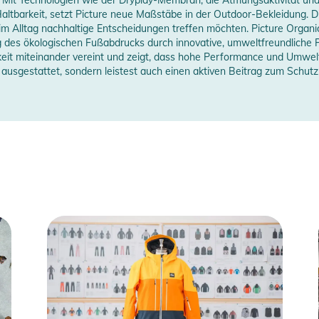
erstellerangaben anzeigen
tbarkeit, setzt Picture neue Maßstäbe in der Outdoor-Bekleidung. Die
 im Alltag nachhaltige Entscheidungen treffen möchten. Picture Organi
RICOT für den Körper und die Ärmel, mit
ng des ökologischen Fußabdrucks durch innovative, umweltfreundliche 
en. Diese robuste Konstruktion optimiert Wärme
eit miteinander vereint und zeigt, dass hohe Performance und Umwe
ngsfreiheit bewahrt.
l ausgestattet, sondern leistest auch einen aktiven Beitrag zum Schut
SEN M GORE-TEX 2L JKT kombiniert einen
unverzichtbares Teil, um Stil und Leistung im
tdecken Sie unvergleichliche Leistung mit diesem
ex®
 quick access