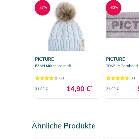
-57%
-60%
PICTURE
PICTURE
EZAH Mütze ice melt
TOKELA Stirnband 
(2)
(1)
14,90 €
*
34,90 €
24,90 €
Ähnliche Produkte