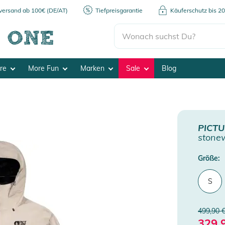
kversand ab 100€ (DE/AT)
Tiefpreisgarantie
Käuferschutz bis 2
ore
More Fun
Marken
Sale
Blog
PICT
stone
Größe:
S
499,90 
329,