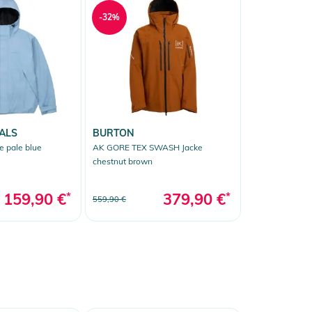
-32%
ALS
BURTON
 pale blue
AK GORE TEX SWASH Jacke
chestnut brown
159,90 €
*
379,90 €
*
559,90 €