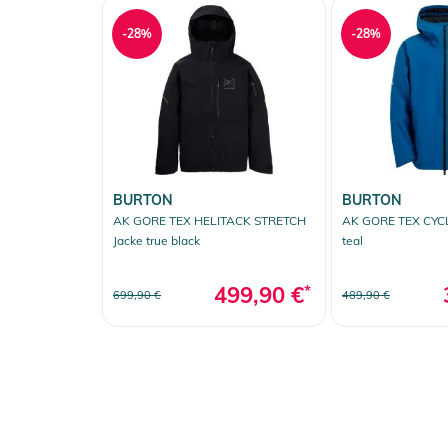
-28%
-28%
BURTON
BURTON
AK GORE TEX HELITACK STRETCH
AK GORE TEX CYCL
Jacke true black
teal
499,90 €
*
699,90 €
489,90 €