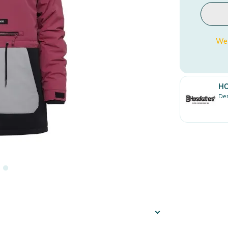
Wen
HO
Den