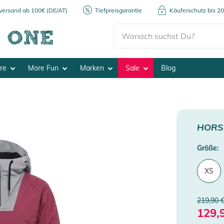
kversand ab 100€ (DE/AT)
Tiefpreisgarantie
Käuferschutz bis 2
ore
More Fun
Marken
Sale
Blog
HORS
Größe:
XS
219,90 
129,