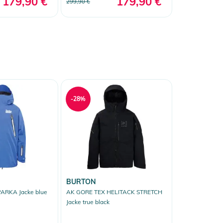
179,90 €
179,90 €
299,90 €
-28%
BURTON
ARKA Jacke blue
AK GORE TEX HELITACK STRETCH
Jacke true black