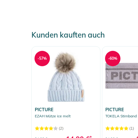
- Schlüssel-Clip in der Tasche
- Bundweitenverstellung
SCHNITT: Tailored Mid Anorak
Kunden kauften auch
Produktinformationen und Sich
Gebrauchsanweisungen, Sicherheitshinweise und Warn
-57%
-60%
PICTURE
PICTURE
EZAH Mütze ice melt
TOKELA Stirnband 
(2)
(1)
*