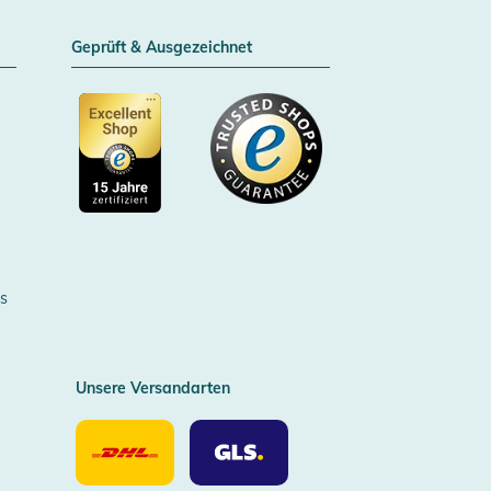
Geprüft & Ausgezeichnet
Zertifizierter Trusted Shop
s
Unsere Versandarten
Unsere
Unsere
Versandarten
Versandarten
DHL
GLS