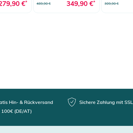
279,90 €
*
349,90 €
*
489,90 €
309,90 €
atis Hin- & Rückversand
Sichere Zahlung mit SSL
 100€ (DE/AT)