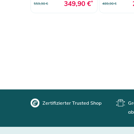
349,90 €
*
559,90 €
489,90 €
Zertifizierter Trusted Shop
Gr
ab