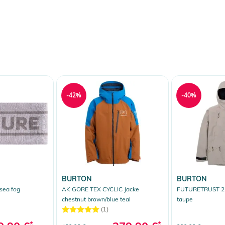
erheitshinweise
ungen finden Sie direkt am Produkt.
-42%
-40%
BURTON
BURTON
sea fog
AK GORE TEX CYCLIC Jacke
FUTURETRUST 2L
chestnut brown/blue teal
taupe
(1)
*
*