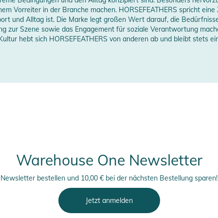
erstellerangaben anzeigen
einem Vorreiter in der Branche machen. HORSEFEATHERS spricht eine Z
port und Alltag ist. Die Marke legt großen Wert darauf, die Bedürfni
dung zur Szene sowie das Engagement für soziale Verantwortung mac
ltur hebt sich HORSEFEATHERS von anderen ab und bleibt stets ein ver
Warehouse One Newsletter
Newsletter bestellen und 10,00 € bei der nächsten Bestellung sparen!
Jetzt anmelden