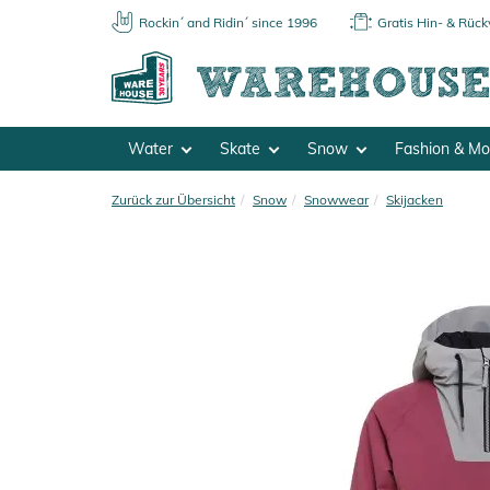
Rockin´ and Ridin´ since 1996
Gratis Hin- & Rüc
Water
Skate
Snow
Fashion & M
Zurück zur Übersicht
Snow
Snowwear
Skijacken