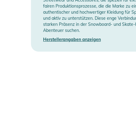
Manufacturer Information
H
FUTTER: 100% Nylon-Taft
fairen Produktionsprozesse, die die Marke zu 
authentischer und hochwertiger Kleidung für S
und aktiv zu unterstützen. Diese enge Verbin
TECH-FUNKTIONEN:
starken Präsenz in der Snowboard- und Skate-Ku
- Skipass-Ärmeltasche
Abenteuer suchen.
- Verstellbarer Saum
Herstellerangaben anzeigen
- Fleece-Taschenfutter
- Verbindung Jacke/Hose
- Äußere Medientasche
- Schneefang mit Anti-Rutsch-Band
- Elastische innere Ärmelbündchen
- Verstellbare Ärmelbündchen mit Klettverschluss
- Fleece-Chin Guard
- Ergonomisch geformte Ärmel
- Verstellbare Kapuze vorne
- Extrem haltbare Coats-Fäden
- YKK Reißverschlüsse
- Mesh-Achsellüftungs
- Kritisch getapte Nähte