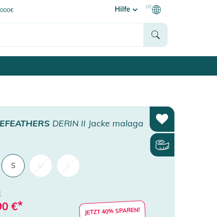
DE
Hilfe
0000€
EFEATHERS
DERIN II Jacke malaga
S
M
L
€
*
90
€
JETZT 40% SPAREN!