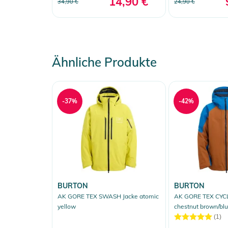
14,90 €
34,90 €
24,90 €
Ähnliche Produkte
-37%
-42%
BURTON
BURTON
AK GORE TEX SWASH Jacke atomic
AK GORE TEX CYCL
yellow
chestnut brown/blu
(1)