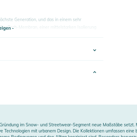
ächste Generation, und das in einem sehr
n UltraTech-Membran, einer mittelstarken Isolierung
eigen -
g auf der Piste, in deinem Lieblings-Snowpark
llen wir ihn Ihnen in neuen Farbversionen vor.
eigen -
392425003323
00% Polyester
025
Women
urple
Gründung im Snow- und Streetwear-Segment neue Maßstäbe setzt. Mit 
 Technologien mit urbanem Design. Die Kollektionen umfassen eine b
xtreme Bedingungen und den Alltag konzipiert sind. Besonders hervorzu