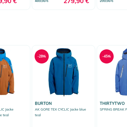
9,90 €
279,90 €
489,90 €
299,90 €
-28%
-45%
BURTON
THIRTYTWO
IC Jacke
AK GORE TEX CYCLIC Jacke blue
SPRING BREAK P
e teal
teal