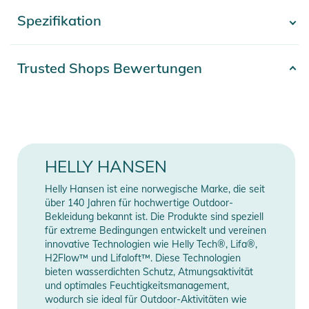
leichte Wärme. Wir haben diese Jacke überarbeitet mit
Spezifikation
- Mehr anzeigen -
smarten, technischen Details auf Basis der Rückmeldungen
aus unserer Kooperation mit professionellen
Bergrettungsteams. Das Polartec® Microfleece ist schnell
Artikelnummer
2332425003770
Trusted Shops Bewertungen
trocknend und atmungsaktiv. Die Schulterpartie haben wir mit
Erscheinungsjahr
2025
robusten Aufsätzen zum Schutz vor dem Wetter und für
mehr Langlebigkeit versehen. Der schützende Kragen mit
Gender
Men
Kinnschutz gegen Scheuern ist überaus bequem. Mit Blick auf
die Umwelt ist das Außenmaterial zu 100 % aus recyceltem
Farbe
green
HELLY HANSEN
Polyester gefertigt.
Außenmaterial: 100% Polyester
Helly Hansen ist eine norwegische Marke, die seit
Eigenschaften:
/ Außenmaterial 2: 100%
über 140 Jahren für hochwertige Outdoor-
Material
- Polartec®
Bekleidung bekannt ist. Die Produkte sind speziell
Polyamid / Futter: 100%
für extreme Bedingungen entwickelt und vereinen
- Micro-Fleece-Gewebe
Polyester
innovative Technologien wie Helly Tech®, Lifa®,
- Hybrid-Konstruktion
H2Flow™ und Lifaloft™. Diese Technologien
- Brusttasche mit YKK®-Reißverschluss
Manufacturer
bieten wasserdichten Schutz, Atmungsaktivität
Herstellerangaben anzeigen
- Einschubtaschen mit YKK®-Reißverschluss
Information
und optimales Feuchtigkeitsmanagement,
wodurch sie ideal für Outdoor-Aktivitäten wie
- Anti-Scheuer-Kinnschutz