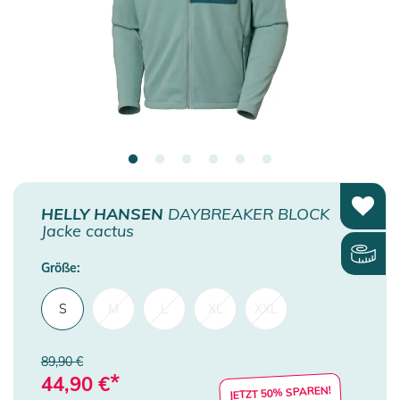
HELLY HANSEN
DAYBREAKER BLOCK
Jacke cactus
Größe:
S
M
L
XL
XXL
89,90 €
*
44,90
€
JETZT 50% SPAREN!