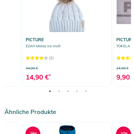
PICTURE
PICTUR
EZAH Mütze ice melt
TOKELA St
(2)
34,90 €
24,90 €
14,90 €
*
9,90 
Ähnliche Produkte
-28%
-37%