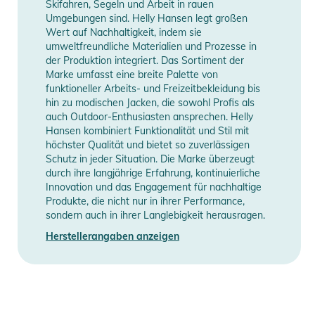
Skifahren, Segeln und Arbeit in rauen
- Hoher Schutzkragen
Umgebungen sind. Helly Hansen legt großen
- Gesticktes Helly Hansen (HH) Logo
Wert auf Nachhaltigkeit, indem sie
- Recyceltes Material
umweltfreundliche Materialien und Prozesse in
der Produktion integriert. Das Sortiment der
- Maschinenwäsche in lauwarmem Wasser, 40 °C
Marke umfasst eine breite Palette von
Schonwaschgang. Nicht bleichen. Trocknen im Trockner bei
funktioneller Arbeits- und Freizeitbekleidung bis
niedriger Temperatur. Bügeln bei niedriger Temperatur. Nicht
hin zu modischen Jacken, die sowohl Profis als
chemisch reinigen.
auch Outdoor-Enthusiasten ansprechen. Helly
Hansen kombiniert Funktionalität und Stil mit
- Reißverschlüsse vor dem Waschen schließen, keinen
höchster Qualität und bietet so zuverlässigen
Weichspüler verwenden, mit ähnlichen Farben waschen
Schutz in jeder Situation. Die Marke überzeugt
durch ihre langjährige Erfahrung, kontinuierliche
Produktinformationen und
Innovation und das Engagement für nachhaltige
Sicherheitshinweise
Produkte, die nicht nur in ihrer Performance,
sondern auch in ihrer Langlebigkeit herausragen.
Gebrauchsanweisungen, Sicherheitshinweise und Warnungen
Herstellerangaben anzeigen
finden Sie direkt am Produkt.