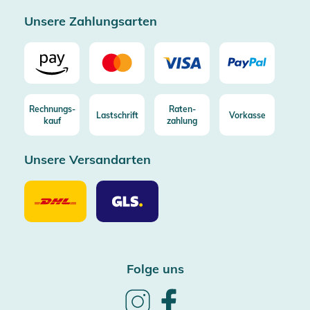
Zertifizierter Trusted Shop
Unsere Zahlungsarten
Rechnungs-
Raten-
Lastschrift
Vorkasse
kauf
zahlung
Unsere Versandarten
Unsere
Unsere
Versandarten
Versandarten
DHL
GLS
Folge uns
Follow
Follow
us
us