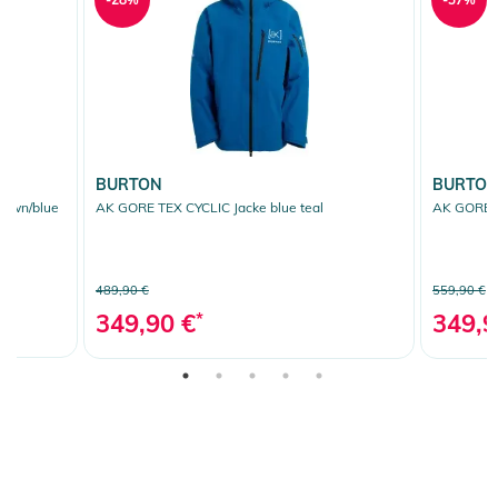
BURTON
BURTO
rown/blue
AK GORE TEX CYCLIC Jacke blue teal
AK GORE T
489,90 €
559,90 €
349,90 €
*
349,9