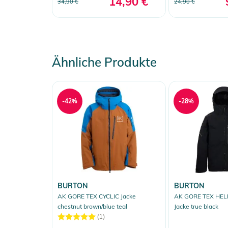
14,90 €
34,90 €
24,90 €
Ähnliche Produkte
-42%
-28%
BURTON
BURTON
AK GORE TEX CYCLIC Jacke
AK GORE TEX HEL
chestnut brown/blue teal
Jacke true black
(1)