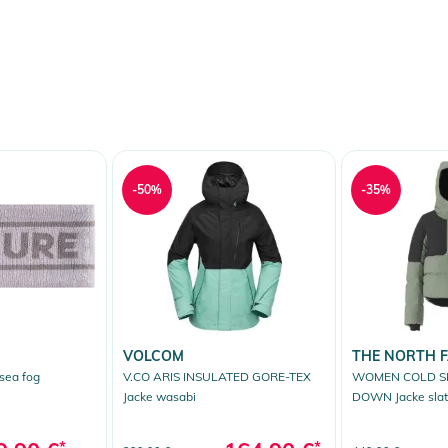
-50%
-35%
VOLCOM
THE NORTH 
sea fog
V.CO ARIS INSULATED GORE-TEX
WOMEN COLD S
Jacke wasabi
DOWN Jacke slate
*
*