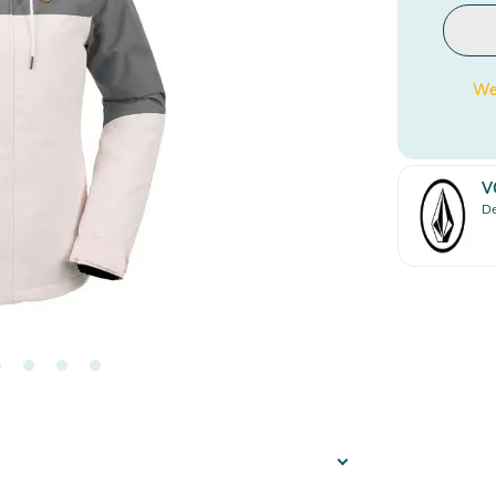
Wen
V
De