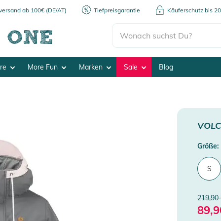
kversand ab 100€ (DE/AT)
Tiefpreisgarantie
Käuferschutz bis 2
ore
More Fun
Marken
Sale
Blog
VOL
Größe:
S
219,90
89,9