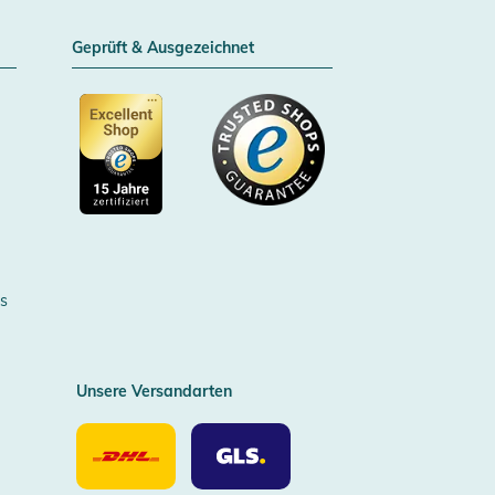
Geprüft & Ausgezeichnet
Zertifizierter Trusted Shop
s
Unsere Versandarten
Unsere
Unsere
Versandarten
Versandarten
DHL
GLS