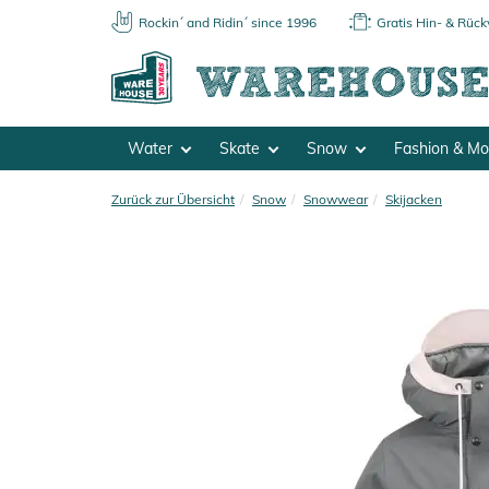
Rockin´ and Ridin´ since 1996
Gratis Hin- & Rüc
Water
Skate
Snow
Fashion & M
Zurück zur Übersicht
Snow
Snowwear
Skijacken