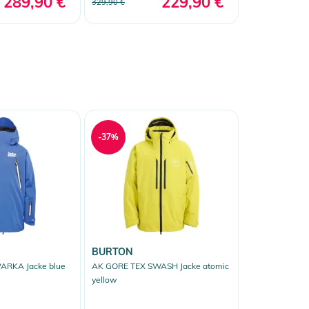
289,90 €
229,90 €
329,90 €
-37%
BURTON
ARKA Jacke blue
AK GORE TEX SWASH Jacke atomic
yellow