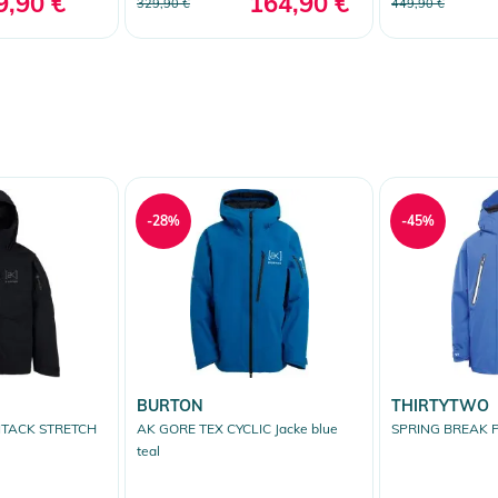
9,90 €
164,90 €
329,90 €
449,90 €
-28%
-45%
BURTON
THIRTYTWO
ITACK STRETCH
AK GORE TEX CYCLIC Jacke blue
SPRING BREAK P
teal