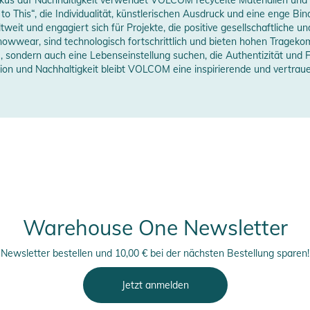
erstellerangaben anzeigen
e to This“, die Individualität, künstlerischen Ausdruck und eine enge 
eit und engagiert sich für Projekte, die positive gesellschaftliche u
owwear, sind technologisch fortschrittlich und bieten hohen Tragekom
, sondern auch eine Lebenseinstellung suchen, die Authentizität und Fu
on und Nachhaltigkeit bleibt VOLCOM eine inspirierende und vertrau
erheitshinweise
ungen finden Sie direkt am Produkt.
Warehouse One Newsletter
Newsletter bestellen und 10,00 € bei der nächsten Bestellung sparen!
Jetzt anmelden