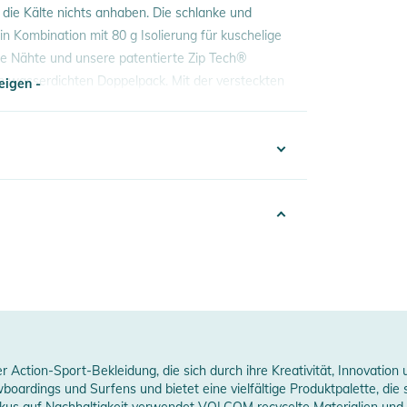
 die Kälte nichts anhaben. Die schlanke und
n Kombination mit 80 g Isolierung für kuschelige
te Nähte und unsere patentierte Zip Tech®
n wasserdichten Doppelpack. Mit der versteckten
eigen -
s ganz einfach anpassen.
eigen -
332324019674
WR
ink
Women
024
00% Polyester
ction-Sport-Bekleidung, die sich durch ihre Kreativität, Innovation u
dings und Surfens und bietet eine vielfältige Produktpalette, die sti
kus auf Nachhaltigkeit verwendet VOLCOM recycelte Materialien und 