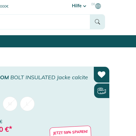
DE
Hilfe
0000€
COM
BOLT INSULATED Jacke calcite
M
L
 €
*
0
€
JETZT 59% SPAREN!