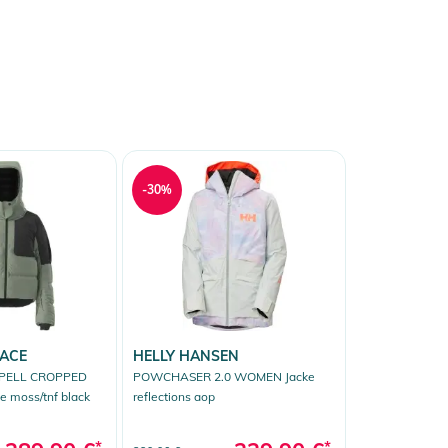
-30%
FACE
HELLY HANSEN
PELL CROPPED
POWCHASER 2.0 WOMEN Jacke
 moss/tnf black
reflections aop
*
*