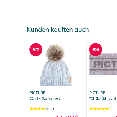
Kunden kauften auch
-57%
-60%
PICTURE
PICTURE
EZAH Mütze ice melt
TOKELA Stirnband 
(2)
(1)
*