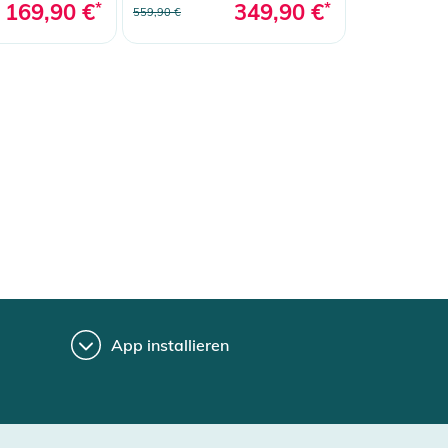
169,90 €
*
349,90 €
*
559,90 €
App installieren