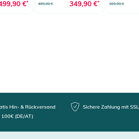
499,90 €
*
349,90 €
*
489,90 €
309,90 €
atis Hin- & Rückversand
Sichere Zahlung mit SSL
 100€ (DE/AT)