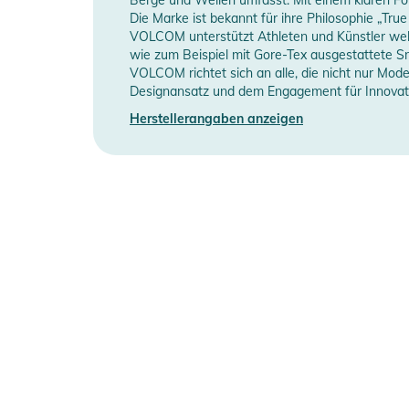
Manufacturer Information
H
- Adjustable Cinch Cuff
Die Marke ist bekannt für ihre Philosophie „Tru
VOLCOM unterstützt Athleten und Künstler weltw
- Brushed Tricot Lined Handwarmer Pockets
wie zum Beispiel mit Gore-Tex ausgestattete Sn
- Pocket Access Hem Cinch
VOLCOM richtet sich an alle, die nicht nur Mode
- Specialty Ticket Ring
Designansatz und dem Engagement für Innovati
- 10,000mm / 10,000gm135
Herstellerangaben anzeigen
Produktinformationen und Sich
Gebrauchsanweisungen, Sicherheitshinweise und Warn