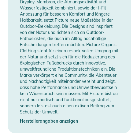
Dryplay-Membran, die Atmungsaktivität und
sich komplizierte Manöver auf der Piste mühelos durchführen
Wasserfestigkeit kombiniert, sowie der I-Fit
lassen. Zusätzlich schützen Schneegamaschen vor dem
Anpassung für besseren Komfort und längere
Eindringen von Schnee und ermöglichen ein optimales Ski-
Haltbarkeit, setzt Picture neue Maßstäbe in der
Outdoor-Bekleidung. Die Designs sind inspiriert
oder Snowboard-Erlebnis.
von der Natur und richten sich an Outdoor-
Enthusiasten, die auch im Alltag nachhaltige
Diese Latzhose geizt nicht mit praktischen Features.
Entscheidungen treffen möchten. Picture Organic
Oberschenkeltaschen mit unter Klappen verborgenen
Clothing steht für einen respektvollen Umgang mit
der Natur und setzt sich für die Reduzierung des
Reißverschlüssen bieten praktischen Stauraum.
ökologischen Fußabdrucks durch innovative,
Belüftungszipper sorgen für optimale Temperaturregulierung
umweltfreundliche Produktionstechniken ein. Die
während der Aktivität. Verstellbare Schulterträger und
Marke verkörpert eine Community, die Abenteuer
Druckknöpfe am unteren Saum ermöglichen eine individuelle
und Nachhaltigkeit miteinander vereint und zeigt,
dass hohe Performance und Umweltbewusstsein
Anpassung der Passform. Eine Brusttasche mit umgedrehtem
kein Widerspruch sein müssen. Mit Picture bist du
unter einer Klappe verborgenem Reißverschluss rundet die
nicht nur modisch und funktional ausgestattet,
Ausstattung ab und bietet schnellen Zugriff auf die
sondern leistest auch einen aktiven Beitrag zum
wichtigsten Gegenstände.
Schutz der Umwelt.
Herstellerangaben anzeigen
Eigenschaften:
- Wärme: 1