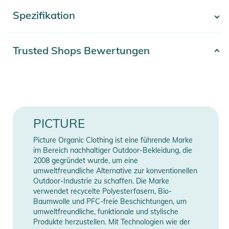
Spezifikation
- Mehr anzeigen -
Diese Hose aus 2-lagigem Dobby Material, das zu 64% aus
Recycling-Polyester und zu 36% aus Polyester besteht, ist
diese Hose ein Musterbeispiel für Langlebigkeit und
Artikelnummer
2332425004746
Trusted Shops Bewertungen
nachhaltige Herstellung.
Erscheinungsjahr
2025
Zum Schutz vor Nässe und Schnee sind die TESTY BIB
Material
100% Polyester
PANTS mit einer Dryplay 10K-Membran und vollständig
versiegelten Nähten ausgestattet, die für zuverlässige
Gender
Men
PICTURE
Wasserableitung sorgen. Eine Teflon Ecoelite PFC-freie
dauerhaft wasserabweisende Imprägnierung optimiert die
Farbe
green
Picture Organic Clothing ist eine führende Marke
Wasserundurchlässigkeit und schützt den Träger vor
im Bereich nachhaltiger Outdoor-Bekleidung, die
Feuchtigkeit und Nässe.
2008 gegründet wurde, um eine
Manufacturer
Herstellerangaben
umweltfreundliche Alternative zur konventionellen
Information
anzeigen
Outdoor-Industrie zu schaffen. Die Marke
Da Komfort steht an erster Stelle steht, ist die normale
verwendet recycelte Polyesterfasern, Bio-
Passform für verschiedene gleichermaßen Figurtypen
Baumwolle und PFC-freie Beschichtungen, um
geeignet. Das ergonomische Design im Taillen- und
umweltfreundliche, funktionale und stylische
Produkte herzustellen. Mit Technologien wie der
Kniebereich bietet ausreichend Bewegungsfreiheit, sodass