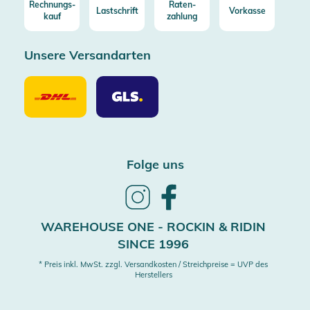
Rechnungs-
Raten-
Lastschrift
Vorkasse
kauf
zahlung
Unsere Versandarten
Unsere
Unsere
Versandarten
Versandarten
DHL
GLS
Folge uns
Follow
Follow
us
us
on
on
WAREHOUSE ONE - ROCKIN & RIDIN
Instagram
Facebook
SINCE 1996
* Preis inkl. MwSt. zzgl. Versandkosten / Streichpreise = UVP des
Herstellers