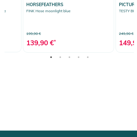
HORSEFEATHERS
PICTUR
upe
FINK Hose moonlight blue
TESTY BIB 
199,90 €
249,90 €
139,90 €
*
149,9