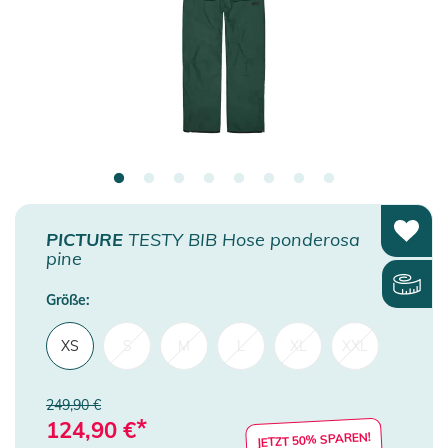
PICTURE
TESTY BIB Hose ponderosa
pine
Größe:
XS
S
M
L
XL
XXL
249,90 €
*
124,90
€
JETZT 50% SPAREN!