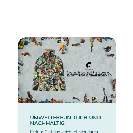
- Fit: Regular
- Membran: 10K/10K
- Futter: Coremax lining tricot 100 gr/m2
- Gamaschen
- Beintaschen mit Zipper und Abdeckklappe
- Ergonomische Konstruktion an Taille und Knien
- Druckknöpfe an den Knöchelbündchen
- Verstellbare Schultergurte
- Brusttasche mit gewendetem Zipper und Abdeckklappe
- Achsel-Zipper
Produktinformationen und
Sicherheitshinweise
Gebrauchsanweisungen, Sicherheitshinweise und Warnungen
finden Sie direkt am Produkt.
UMWELTFREUNDLICH UND
NACHHALTIG
Picture Clothing zeichnet sich durch