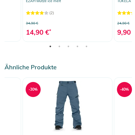
EZAH Mütze ice melt
TOKELA St
(2)
34,90 €
24,90 €
14,90 €
*
9,90 
Ähnliche Produkte
-30%
-40%