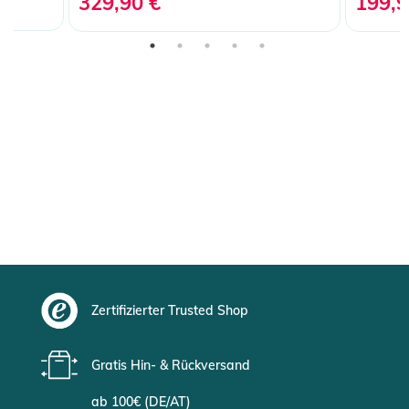
329,90 €
199,9
Zertifizierter Trusted Shop
Gratis Hin- & Rückversand
ab 100€ (DE/AT)