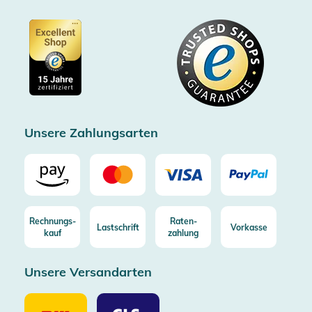
Partner
Barrierefreiheitserklärung
Zertifiziert durch Trusted Shops
Gutscheine
Datenschutz
Showroom Düsseldorf
Käuferschutz bis 20000€
Cookie-Einstellungen
Impressum
Gratis Versand ab 100€ Bestellwert (in DE/AT)
Kostenlose Rücksendung (aus DE/AT)
Zertifizierter Trusted Shop
Unsere Zahlungsarten
Rechnungs-
Raten-
Lastschrift
Vorkasse
kauf
zahlung
Unsere Versandarten
Unsere
Unsere