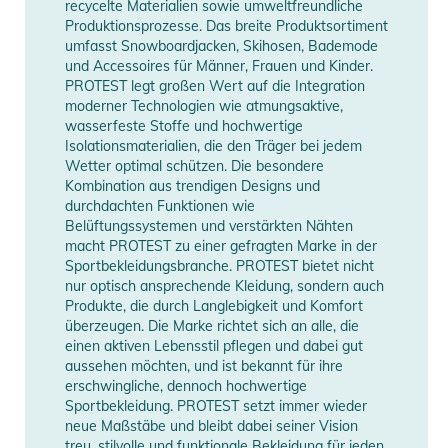
recycelte Materialien sowie umweltfreundliche
Bewegungsfreiheit
Produktionsprozesse. Das breite Produktsortiment
- Elastischer, verstellbarer Bund + Hosenträger für sicheren
umfasst Snowboardjacken, Skihosen, Bademode
Sitz
und Accessoires für Männer, Frauen und Kinder.
PROTEST legt großen Wert auf die Integration
- Knöchel‑Reißverschlüsse und Beinabschluss für bequemes
moderner Technologien wie atmungsaktive,
Handling mit Winterstiefeln
wasserfeste Stoffe und hochwertige
- Seitentaschen mit Reißverschluss für sichere
Isolationsmaterialien, die den Träger bei jedem
Aufbewahrung von Ausrüstung oder Kleinigkeiten
Wetter optimal schützen. Die besondere
Kombination aus trendigen Designs und
Produktinformationen und
durchdachten Funktionen wie
Belüftungssystemen und verstärkten Nähten
Sicherheitshinweise
macht PROTEST zu einer gefragten Marke in der
Sportbekleidungsbranche. PROTEST bietet nicht
Gebrauchsanweisungen, Sicherheitshinweise und Warnungen
nur optisch ansprechende Kleidung, sondern auch
finden Sie direkt am Produkt.
Produkte, die durch Langlebigkeit und Komfort
überzeugen. Die Marke richtet sich an alle, die
einen aktiven Lebensstil pflegen und dabei gut
aussehen möchten, und ist bekannt für ihre
erschwingliche, dennoch hochwertige
Sportbekleidung. PROTEST setzt immer wieder
neue Maßstäbe und bleibt dabei seiner Vision
treu, stilvolle und funktionale Bekleidung für jeden