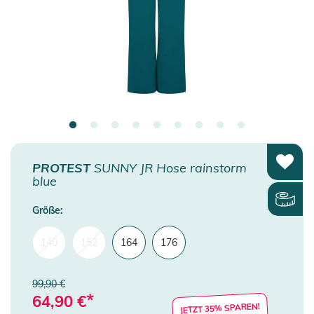
PROTEST
SUNNY JR Hose rainstorm
blue
Größe:
140
152
164
176
99,90 €
*
64,90
€
JETZT 35% SPAREN!