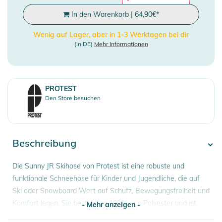
In den Warenkorb
|
64,90
€
*
Wenig auf Lager, aber in 1-3 Werktagen bei dir
(in DE)
Mehr Informationen
PROTEST
Den Store besuchen
Beschreibung
Die Sunny JR Skihose von Protest ist eine robuste und
funktionale Schneehose für Kinder und Jugendliche, die auf
Ski oder Snowboard Wert auf Schutz, Bewegungsfreiheit und
Komfort legen. Sie besteht zu 100 % aus Polyester und ist
- Mehr anzeigen -
sauber verarbeitet, mit kritisch verschweißten Nähten, damit