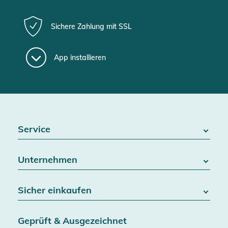
Sichere Zahlung mit SSL
App installieren
Service
FAQ / Hilfe
Unternehmen
Batteriegesetz
Kontakt
Über uns
Widerrufsrecht
Sicher einkaufen
Blog
Vertrag widerrufen
Team
Datenschutz
Versand & Lieferung
Jobs
Geprüft & Ausgezeichnet
AGB & Kundeninformationen
SSL-Verschlüsselung