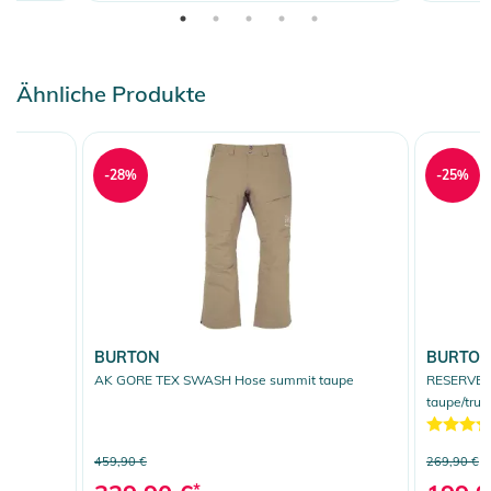
Ähnliche Produkte
-28%
-25%
BURTON
BURTO
AK GORE TEX SWASH Hose summit taupe
RESERVE 
taupe/true
459,90 €
269,90 €
*