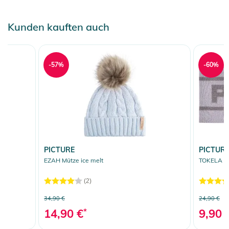
Kunden kauften auch
-57%
-60%
PICTURE
PICTUR
EZAH Mütze ice melt
TOKELA St
(2)
34,90 €
24,90 €
14,90 €
*
9,90 