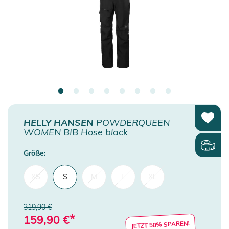
HELLY HANSEN
POWDERQUEEN
WOMEN BIB Hose black
Größe:
XS
S
M
L
XL
319,90 €
*
159,90
€
JETZT 50% SPAREN!