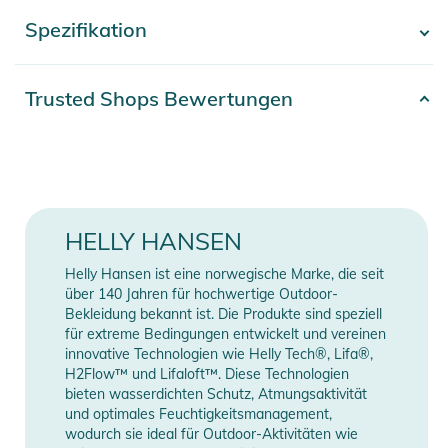
Latzhose aus HELLY TECH® PROFESSIONAL Stoff. Diese
Spezifikation
- Mehr anzeigen -
schützende Latzhose wurde für Backcountry-Abenteuer im
Tiefschnee entwickelt. Sie hält warm und bietet mit ihren
seitlichen Belüftungsreißverschlüssen die Möglichkeit, bei
Artikelnummer
2332425003701
Trusted Shops Bewertungen
Bedarf Wärme abzugeben. Das Design verfügt über alle
Erscheinungsjahr
2025
notwendigen skispezifischen Details wie das Recco®
Advanced Rescue System und eine Oberschenkeltasche mit
Gender
Women
Bakenschlaufe. Damit sie Saison für Saison halten, haben wir
den unteren Saum verstärkt.
Farbe
black
HELLY HANSEN
Eigenschaften:
Außenmaterial: 100% Polyester
Helly Hansen ist eine norwegische Marke, die seit
- HELLY TECH® PERFORMANCE
Material
/ Futter: 100% Polyester /
über 140 Jahren für hochwertige Outdoor-
- RECCO®
Bekleidung bekannt ist. Die Produkte sind speziell
Isolierung: 100% Polyester
für extreme Bedingungen entwickelt und vereinen
- YKK®AquaGuard®
innovative Technologien wie Helly Tech®, Lifa®,
- Komplett versiegelte Naht
Manufacturer
H2Flow™ und Lifaloft™. Diese Technologien
Herstellerangaben anzeigen
- Wasserfest, winddicht und atmungsaktiv
Information
bieten wasserdichten Schutz, Atmungsaktivität
- Wasserabweisende (DWR) Behandlung
und optimales Feuchtigkeitsmanagement,
wodurch sie ideal für Outdoor-Aktivitäten wie
- Verstellbare, elastische Hosenträger