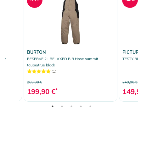
BURTON
PICTUR
upe
RESERVE 2L RELAXED BIB Hose summit
TESTY BIB 
taupe/true black
(1)
269,90 €
249,90 €
199,90 €
*
149,9