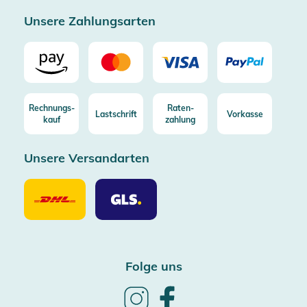
Zertifizierter Trusted Shop
Unsere Zahlungsarten
Rechnungs-
Raten-
Lastschrift
Vorkasse
kauf
zahlung
Unsere Versandarten
Unsere
Unsere
Versandarten
Versandarten
DHL
GLS
Folge uns
Follow
Follow
us
us