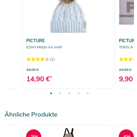
PICTURE
PICTUR
EZAH Mütze ice melt
TOKELA St
(2)
34,90 €
24,90 €
14,90 €
*
9,90 
Ähnliche Produkte
-25%
-40%