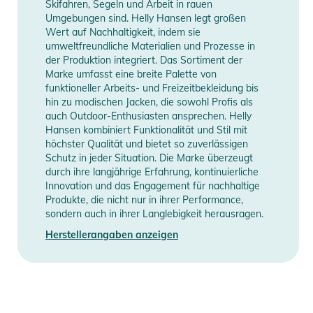
Skifahren, Segeln und Arbeit in rauen
- Verstellbare Taille mit Verschluss
Umgebungen sind. Helly Hansen legt großen
- Spezielle Tasche für LVS-Geräte
Wert auf Nachhaltigkeit, indem sie
- Eingriff vorne mit Knopfverschluss
umweltfreundliche Materialien und Prozesse in
der Produktion integriert. Das Sortiment der
- Brusttasche
Marke umfasst eine breite Palette von
- Einschubtaschen mit YKK® Reißverschlüssen
funktioneller Arbeits- und Freizeitbekleidung bis
- Tasche am Oberschenkel
hin zu modischen Jacken, die sowohl Profis als
- Belüftungsöffnungen für zusätzliche Atmungsaktivität
auch Outdoor-Enthusiasten ansprechen. Helly
Hansen kombiniert Funktionalität und Stil mit
- Saum mit Verstärkung
höchster Qualität und bietet so zuverlässigen
- Verstärkter Saum
Schutz in jeder Situation. Die Marke überzeugt
- Gürtelschlaufen
durch ihre langjährige Erfahrung, kontinuierliche
- Gedrucktes HH® Logo
Innovation und das Engagement für nachhaltige
Produkte, die nicht nur in ihrer Performance,
- YKK® Reißverschluss
sondern auch in ihrer Langlebigkeit herausragen.
- Maschinenwäsche in kaltem Wasser, 30 °C. Nicht bleichen.
Herstellerangaben anzeigen
Trocknen im Trockner bei niedriger Temperatur. Bügeln bei
niedriger Temperatur. Nicht chemisch reinigen.
- Klettverschluss vor dem Waschen schließen,
Reißverschlüsse vor dem Waschen schließen, Aufdruck nicht
bügeln, nicht einweichen, keinen Weichspüler verwenden,