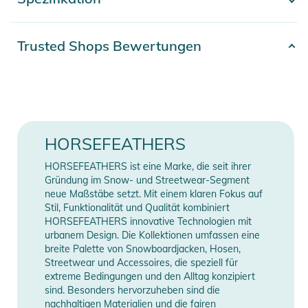
- Mehr anzeigen -
- UltraTech 10/10
- 100% Polyester
- Wasserabweisende laminierte Membrane
Artikelnummer
2392425003279
Trusted Shops Bewertungen
- Äußere C6 DWR-Behandlung
Erscheinungsjahr
2026
ISOLIERUNG: keine
Material
100% Polyester
FUTTER: 100% Nylon-Taft
Farbe
black
HORSEFEATHERS
TECH-FUNKTIONEN:
Gender
Men
HORSEFEATHERS ist eine Marke, die seit ihrer
- Fleece-Taschenfutter
Gründung im Snow- und Streetwear-Segment
- Extrem haltbare Coats-Fäden
neue Maßstäbe setzt. Mit einem klaren Fokus auf
Manufacturer
Herstellerangaben
Stil, Funktionalität und Qualität kombiniert
- YKK Reißverschlüsse
Information
anzeigen
HORSEFEATHERS innovative Technologien mit
- CORDURA®-Fersenverstärkung
urbanem Design. Die Kollektionen umfassen eine
- Kritisch getapte Nähte
breite Palette von Snowboardjacken, Hosen,
- Schlüssel-Clip in der Tasche
Streetwear und Accessoires, die speziell für
extreme Bedingungen und den Alltag konzipiert
- Reißverschluss an den Beinenden
sind. Besonders hervorzuheben sind die
- Verstellbarer Bund
nachhaltigen Materialien und die fairen