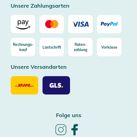
Unsere Zahlungsarten
Rechnungs-
Raten-
Lastschrift
Vorkasse
kauf
zahlung
Unsere Versandarten
Unsere
Unsere
Versandarten
Versandarten
DHL
GLS
Folge uns
Follow
Follow
us
us