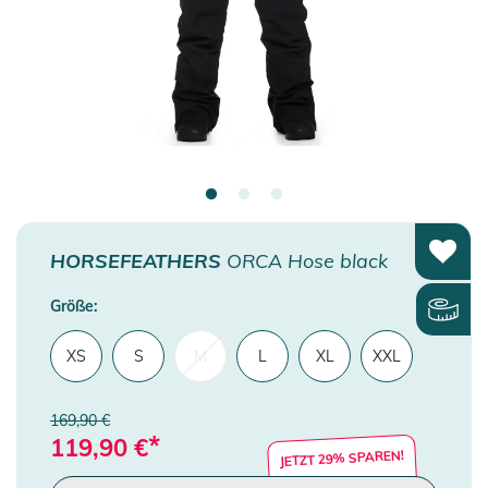
HORSEFEATHERS
ORCA Hose black
Größe:
XS
S
M
L
XL
XXL
169,90 €
*
119,90
€
JETZT 29% SPAREN!