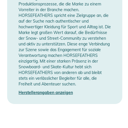
- Elastischer Schneefang mit Boot-Haken
Produktionsprozesse, die die Marke zu einem
- Ergonomisch geformte Beine
Vorreiter in der Branche machen.
HORSEFEATHERS spricht eine Zielgruppe an, die
- Verstärkter Hosenverschluss
auf der Suche nach authentischer und
hochwertiger Kleidung für Sport und Alltag ist. Die
SCHNITT: Regular
Marke legt großen Wert darauf, die Bedürfnisse
der Snow- und Street-Community zu verstehen
Produktinformationen und
und aktiv zu unterstützen. Diese enge Verbindung
Sicherheitshinweise
zur Szene sowie das Engagement für soziale
Verantwortung machen HORSEFEATHERS
Gebrauchsanweisungen, Sicherheitshinweise und Warnungen
einzigartig. Mit einer starken Präsenz in der
Snowboard- und Skate-Kultur hebt sich
finden Sie direkt am Produkt.
HORSEFEATHERS von anderen ab und bleibt
stets ein verlässlicher Begleiter für alle, die
Freiheit und Abenteuer suchen.
Herstellerangaben anzeigen