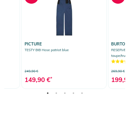
PICTURE
BURTO
TESTY BIB Hose patriot blue
RESERVE 
taupe/true
249,90 €
269,90 €
149,90 €
*
199,9