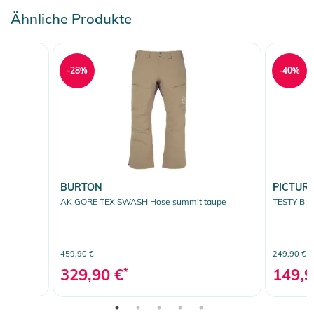
Ähnliche Produkte
-28%
-40%
BURTON
PICTUR
AK GORE TEX SWASH Hose summit taupe
TESTY BIB 
459,90 €
249,90 €
329,90 €
*
149,9