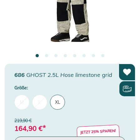
686
GHOST 2.5L Hose limestone grid
Größe:
M
L
XL
219,90 €
*
164,90
€
JETZT 25% SPAREN!