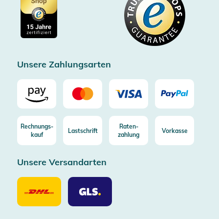
Cookie-Einstellungen
Impressum
Gratis Versand ab 100€ Bestellwert (in DE/AT)
Kostenlose Rücksendung (aus DE/AT)
Zertifizierter Trusted Shop
Unsere Zahlungsarten
Rechnungs-
Raten-
Lastschrift
Vorkasse
kauf
zahlung
Unsere Versandarten
Unsere
Unsere
Versandarten
Versandarten
DHL
GLS