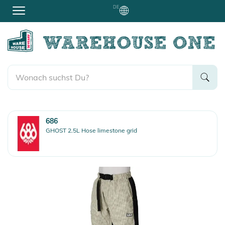
DE
686
GHOST 2.5L Hose limestone grid