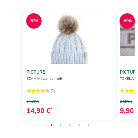
-57%
-60%
PICTURE
PICTUR
EZAH Mütze ice melt
TOKELA St
(2)
34,90 €
24,90 €
14,90 €
*
9,90 