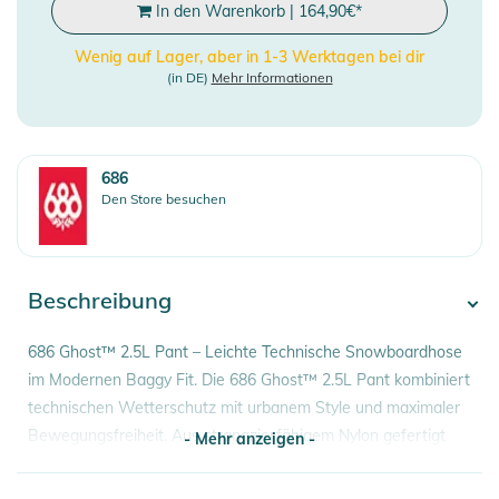
In den Warenkorb
|
164,90
€
*
Wenig auf Lager, aber in 1-3 Werktagen bei dir
(in DE)
Mehr Informationen
686
Den Store besuchen
Beschreibung
686 Ghost™ 2.5L Pant – Leichte Technische Snowboardhose
im Modernen Baggy Fit. Die 686 Ghost™ 2.5L Pant kombiniert
technischen Wetterschutz mit urbanem Style und maximaler
Bewegungsfreiheit. Aus strapazierfähigem Nylon gefertigt
- Mehr anzeigen -
und mit infiDRY® 10K Technologie sowie einer PFAS-freien
DWR-Beschichtung ausgestattet, bietet sie zuverlässigen