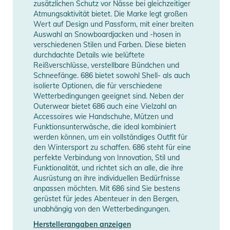
zusätzlichen Schutz vor Nässe bei gleichzeitiger
- Innere Gripper-Elastik mit Boot-Haken für sicheren Sitz über
Atmungsaktivität bietet. Die Marke legt großen
dem Schuh
Wert auf Design und Passform, mit einer breiten
Auswahl an Snowboardjacken und -hosen in
- Komplett verschweißte Bemis® Nähte zum Schutz vor
verschiedenen Stilen und Farben. Diese bieten
Feuchtigkeit
durchdachte Details wie belüftete
- Integrierter Gürtel mit Schnalle für individuelle Passform
Reißverschlüsse, verstellbare Bündchen und
- Elastischer Beinabschluss für Bewegungsfreiheit
Schneefänge. 686 bietet sowohl Shell- als auch
isolierte Optionen, die für verschiedene
- Funktionales 2-Taschen-Design
Wetterbedingungen geeignet sind. Neben der
Outerwear bietet 686 auch eine Vielzahl an
Produktinformationen und
Accessoires wie Handschuhe, Mützen und
Sicherheitshinweise
Funktionsunterwäsche, die ideal kombiniert
werden können, um ein vollständiges Outfit für
Gebrauchsanweisungen, Sicherheitshinweise und Warnungen
den Wintersport zu schaffen. 686 steht für eine
finden Sie direkt am Produkt.
perfekte Verbindung von Innovation, Stil und
Funktionalität, und richtet sich an alle, die ihre
Ausrüstung an ihre individuellen Bedürfnisse
anpassen möchten. Mit 686 sind Sie bestens
gerüstet für jedes Abenteuer in den Bergen,
unabhängig von den Wetterbedingungen.
Herstellerangaben anzeigen