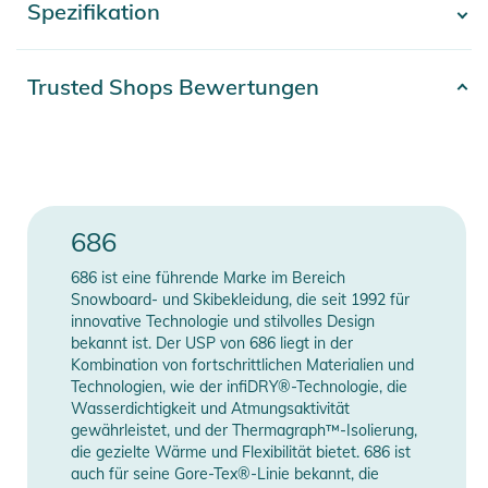
Spezifikation
- Mehr anzeigen -
Schutz vor Wind und Nässe. Ihr weiter, lässiger Schnitt sorgt
für ein bequemes Tragegefühl und einen modernen Look.
Durchdachte Features wie Air-Flo™ Belüftungen, vollständig
Artikelnummer
2392026009038
Trusted Shops Bewertungen
verschweißte Nähte und ein integrierter Gürtel machen sie
Farbe
beige
zur perfekten Wahl für Rider, die Funktion, Komfort und Style
gleichermaßen suchen.
Erscheinungsjahr
2026
Eigenschaften:
Gender
Men
686
- 2.5-Lagen infiDRY® 10K Material mit PFAS-freier DWR-
Beschichtung für Atmungsaktivität und Wetterschutz
Material
92% Polyester, 8% Nylon
686 ist eine führende Marke im Bereich
- Leichte Shell-Konstruktion für flexible Layer-Kombinationen
Snowboard- und Skibekleidung, die seit 1992 für
- Air-Flo™ Belüftung an der Beininnenseite zur
innovative Technologie und stilvolles Design
Manufacturer
Herstellerangaben
bekannt ist. Der USP von 686 liegt in der
Temperaturregulierung
Information
anzeigen
Kombination von fortschrittlichen Materialien und
- Winddichtes Material für optimalen Schutz bei
Technologien, wie der infiDRY®-Technologie, die
Bergbedingungen
Wasserdichtigkeit und Atmungsaktivität
- Front-Reißverschluss mit sicherem Verschluss
gewährleistet, und der Thermagraph™-Isolierung,
die gezielte Wärme und Flexibilität bietet. 686 ist
- Liftpass-Öse an der Gürtelschlaufe für Komfort
auch für seine Gore-Tex®-Linie bekannt, die
- Fronttaschen mit integriertem Schlüsselclip