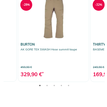
-28%
-32%
BURTON
THIRTY
it
AK GORE TEX SWASH Hose summit taupe
BASEMENT
459,90 €
249,90 €
329,90 €
*
169,9