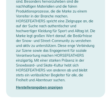
sind. Besonders hervorzuheben sind die
- Verstellbarer Bund
nachhaltigen Materialien und die fairen
- Elastischer Schneefang mit Boot-Haken
Produktionsprozesse, die die Marke zu einem
- Ergonomisch geformte Beine
Vorreiter in der Branche machen.
HORSEFEATHERS spricht eine Zielgruppe an, die
- Verstärkter Hosenverschluss
auf der Suche nach authentischer und
hochwertiger Kleidung für Sport und Alltag ist. Die
SCHNITT: Slim
Marke legt großen Wert darauf, die Bedürfnisse
der Snow- und Street-Community zu verstehen
Produktinformationen und
und aktiv zu unterstützen. Diese enge Verbindung
Sicherheitshinweise
zur Szene sowie das Engagement für soziale
Verantwortung machen HORSEFEATHERS
Gebrauchsanweisungen, Sicherheitshinweise und Warnungen
einzigartig. Mit einer starken Präsenz in der
Snowboard- und Skate-Kultur hebt sich
finden Sie direkt am Produkt.
HORSEFEATHERS von anderen ab und bleibt
stets ein verlässlicher Begleiter für alle, die
Freiheit und Abenteuer suchen.
Herstellerangaben anzeigen