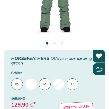
HORSEFEATHERS
DIANE Hose iceberg
green
Größe:
XS
S
M
L
XL
169,90 €
*
129,90
€
JETZT 23% SPAREN!