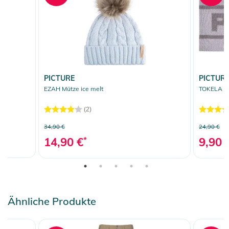
PICTURE
PICTUR
EZAH Mütze ice melt
TOKELA St
(2)
34,90 €
24,90 €
14,90 €
*
9,90 
Ähnliche Produkte