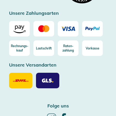
Zertifizierter Trusted Shop
Unsere Zahlungsarten
Rechnungs-
Raten-
Lastschrift
Vorkasse
kauf
zahlung
Unsere Versandarten
Unsere
Unsere
Versandarten
Versandarten
DHL
GLS
Folge uns
Follow
Follow