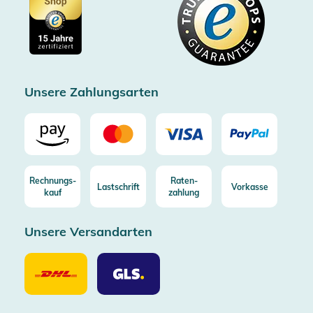
Cookie-Einstellungen
Impressum
Gratis Versand ab 100€ Bestellwert (in DE/AT)
Kostenlose Rücksendung (aus DE/AT)
Zertifizierter Trusted Shop
Unsere Zahlungsarten
Rechnungs-
Raten-
Lastschrift
Vorkasse
kauf
zahlung
Unsere Versandarten
Unsere
Unsere
Versandarten
Versandarten
DHL
GLS