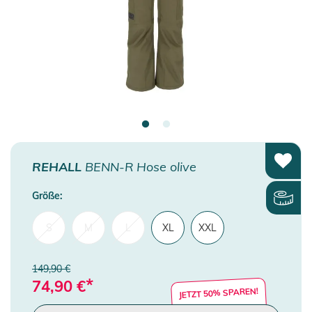
REHALL
BENN-R Hose olive
Größe:
S
M
L
XL
XXL
149,90 €
*
74,90
€
JETZT 50% SPAREN!