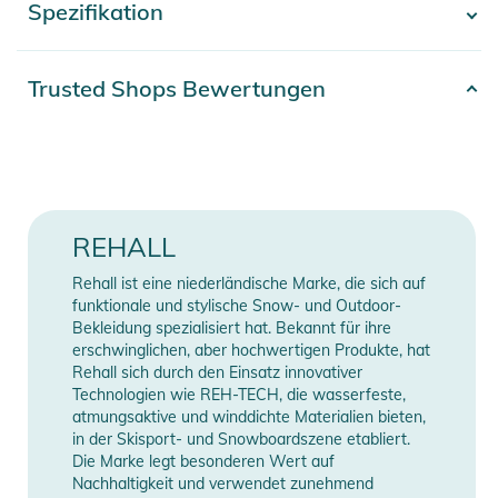
Spezifikation
- Mehr anzeigen -
einen Schneefang am Innensaum der Beine, der verhindert,
dass Schnee die Beine hochrutscht.
Artikelnummer
2332425025628
Trusted Shops Bewertungen
Produktinformationen und
Sicherheitshinweise
Obermaterial: 100% Polyester /
Material
Innenmaterial: 100% Polyester /
Gebrauchsanweisungen, Sicherheitshinweise und Warnungen
Fütterung: 100% Polyester
finden Sie direkt am Produkt.
Gender
Men
REHALL
Erscheinungsjahr
2025
Rehall ist eine niederländische Marke, die sich auf
funktionale und stylische Snow- und Outdoor-
Bekleidung spezialisiert hat. Bekannt für ihre
Farbe
green
erschwinglichen, aber hochwertigen Produkte, hat
Rehall sich durch den Einsatz innovativer
Manufacturer
Technologien wie REH-TECH, die wasserfeste,
Herstellerangaben anzeigen
Information
atmungsaktive und winddichte Materialien bieten,
in der Skisport- und Snowboardszene etabliert.
Die Marke legt besonderen Wert auf
Nachhaltigkeit und verwendet zunehmend