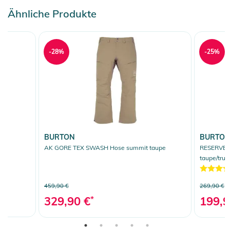
Ähnliche Produkte
-28%
-25%
BURTON
BURTO
AK GORE TEX SWASH Hose summit taupe
RESERVE 
taupe/true
459,90 €
269,90 €
329,90 €
*
199,9