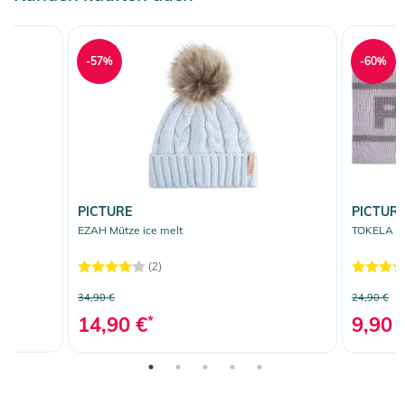
-57%
-60%
PICTURE
PICTUR
EZAH Mütze ice melt
TOKELA St
(2)
34,90 €
24,90 €
14,90 €
*
9,90 