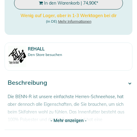
In den Warenkorb
|
74,90
€
*
Wenig auf Lager, aber in 1-3 Werktagen bei dir
(in DE)
Mehr Informationen
REHALL
Den Store besuchen
Beschreibung
Die BENN-R ist unsere einfachste Herren-Schneehose, hat
aber dennoch alle Eigenschaften, die Sie brauchen, um sich
beim Skifahren wohl zu fühlen. Das Innenfutter besteht aus
100% Polyester und das Außenmaterial hat eine
- Mehr anzeigen -
Wasserfestigkeit von 20K/20K. Die Hose verfügt über
mehrere Taschen zum Verstauen von Gegenständen und