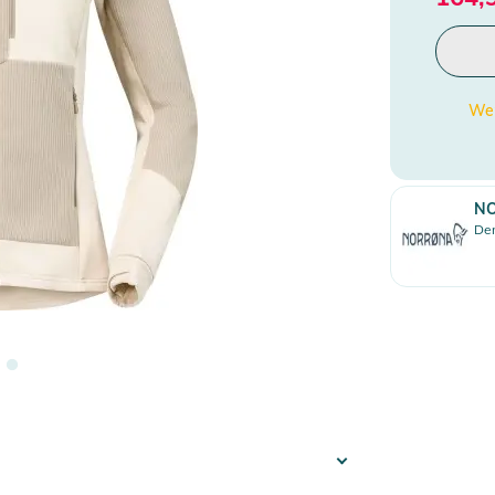
Wen
N
Den