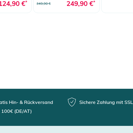
124,90 €
*
249,90 €
*
349,90 €
atis Hin- & Rückversand
Sichere Zahlung mit SSL
 100€ (DE/AT)