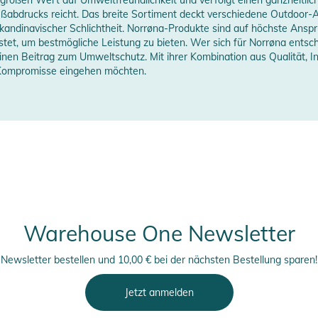
erstellerangaben anzeigen
ßabdrucks reicht. Das breite Sortiment deckt verschiedene Outdoor-Ak
skandinavischer Schlichtheit. Norrøna-Produkte sind auf höchste Ans
t, um bestmögliche Leistung zu bieten. Wer sich für Norrøna entscheid
einen Beitrag zum Umweltschutz. Mit ihrer Kombination aus Qualität,
e Kompromisse eingehen möchten.
erheitshinweise
ungen finden Sie direkt am Produkt.
Warehouse One Newsletter
Newsletter bestellen und 10,00 € bei der nächsten Bestellung sparen!
Jetzt anmelden