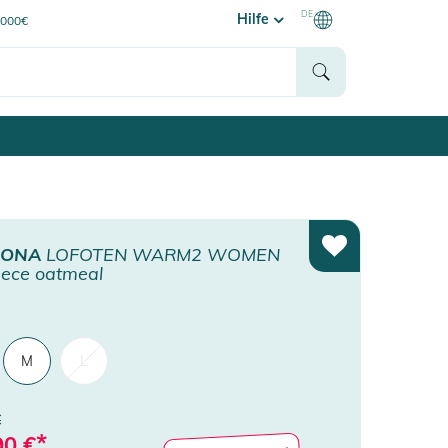
DE
Hilfe
0000€
RONA
LOFOTEN WARM2 WOMEN
eece oatmeal
M
L
€
*
90
€