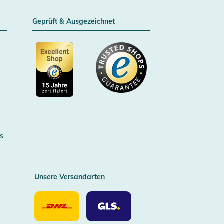
Geprüft & Ausgezeichnet
Zertifizierter Trusted Shop
s
Unsere Versandarten
Unsere
Unsere
Versandarten
Versandarten
DHL
GLS