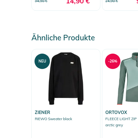
14,90 €
34,90 €
24,90 €
Ähnliche Produkte
NEU
-26%
ZIENER
ORTOVOX
RIEWO Sweater black
FLEECE LIGHT ZIP
arctic grey