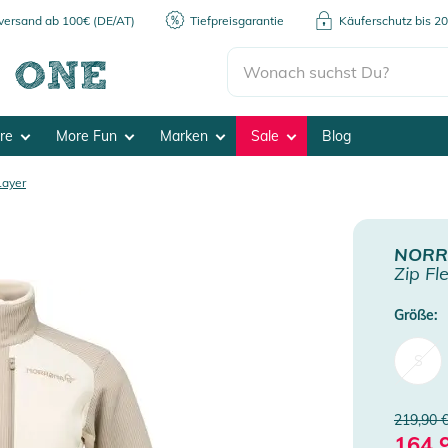
kversand ab 100€ (DE/AT)
Tiefpreisgarantie
Käuferschutz bis 2
ore
More Fun
Marken
Sale
Blog
Layer
NOR
Zip Fl
Größe:
S
219,90 
164,