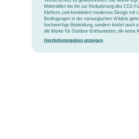
Manufacturer Information
H
- Embroided logo artwork
Materialien bis hin zur Reduzierung des CO2-Fu
Klettern, und kombiniert modernes Design mit 
- Brusttasche mit Reißverschluss
Bedingungen in der norwegischen Wildnis geteste
- Inside hang loop
hochwertige Bekleidung, sondern leistet auch 
- Weicher Kinnschutz mit Bürsteneffekt
die Marke für Outdoor-Enthusiasten, die kein
- Verlängertes Rückenteil
Herstellerangaben anzeigen
- Elastische Manschette
Produktinformationen und Sich
Gebrauchsanweisungen, Sicherheitshinweise und Warn