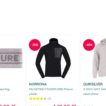
-25%
-46%
NORRONA
QUIKSILVER
sea fog
FALKETIND POWER GRID Fleece
X WH1 SALT WAT
caviar
wind chime
(1)
*
*