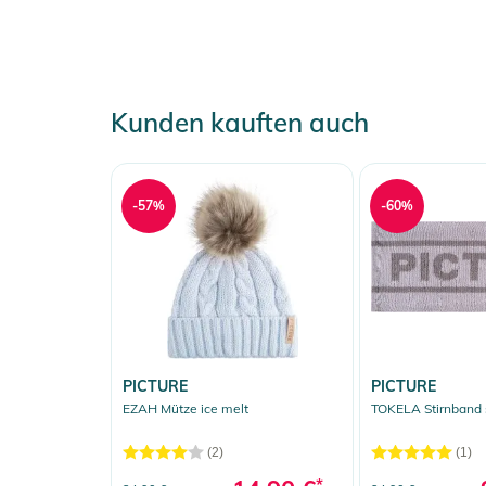
Kunden kauften auch
-57%
-60%
PICTURE
PICTURE
EZAH Mütze ice melt
TOKELA Stirnband 
(2)
(1)
*