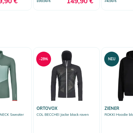
9,90 €
149,90 €
199,90 €
74,90 €
-28%
NEU
ORTOVOX
ZIENER
 NECK Sweater
COL BECCHEI Jacke black raven
ROKKI Hoodie bl