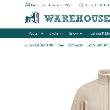
Rockin´ and Ridin´ since 1996
Gratis Hin- & Rüc
Water
Skate
Snow
Fashion & M
Zurück zur Übersicht
Snow
Snowwear
Fleece und 2nd-