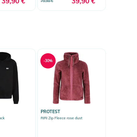
39,90 €
39,90 €
79,90 €
-30%
PROTEST
ack
RIRI Zip Fleece rose dust