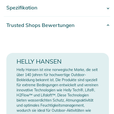
verkürzter Länge kann ganz einfach über oder unter Ihrer
Spezifikation
- Mehr anzeigen -
Hose getragen werden. Sie wurde ursprünglich von unseren
professionellen Freeride-Partnern inspiriert, die sich vor dem
Event warm halten wollten. Inzwischen ist sie jedoch auch bei
Artikelnummer
2332425003848
Trusted Shops Bewertungen
Profi-Alpinskiläufern zu einem Favoriten geworden. Die
Farbe
black
LifaLoft Technologie sorgt für Wärme ohne zusätzliches
Volumen oder viel Gewicht, während die Reißverschlüsse ein
Außenmaterial: 100% Polyamid
müheloses An- und Ausziehen bei schwankenden
/ Außenmaterial 2: 50%
Temperaturen ermöglichen.
Polyamid, 41% Polyester, 9%
HELLY HANSEN
Material
Elastan / Futter: 100% Polyamid
Eigenschaften:
Helly Hansen ist eine norwegische Marke, die seit
/ Isoliermaterial: 70%
- LIFALOFT
über 140 Jahren für hochwertige Outdoor-
Polypropylen, 30% Polyester
- Wasserabweisender und winddichter Stoff
Bekleidung bekannt ist. Die Produkte sind speziell
für extreme Bedingungen entwickelt und vereinen
- Faser- und daunenfeste Stoffkonstruktion
Gender
Women
innovative Technologien wie Helly Tech®, Lifa®,
- PFC-freie DWR-Beschichtung
H2Flow™ und Lifaloft™. Diese Technologien
- Durchgehender seitlicher Reißverschluss für ein einfaches
Erscheinungsjahr
2026
bieten wasserdichten Schutz, Atmungsaktivität
An- und Ausziehen
und optimales Feuchtigkeitsmanagement,
wodurch sie ideal für Outdoor-Aktivitäten wie
- Gesäßtasche
Manufacturer