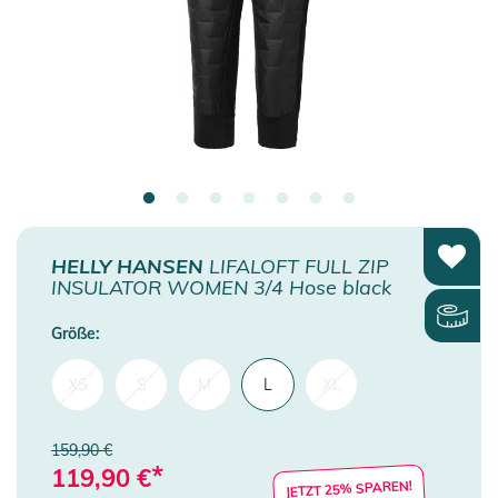
HELLY HANSEN
LIFALOFT FULL ZIP
INSULATOR WOMEN 3/4 Hose black
Größe:
XS
S
M
L
XL
159,90 €
*
119,90
€
JETZT 25% SPAREN!