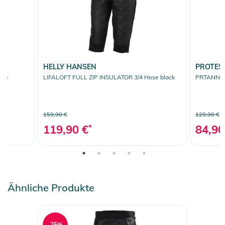
HELLY HANSEN
PROTES
lue
LIFALOFT FULL ZIP INSULATOR 3/4 Hose black
PRTANNAL
159,90 €
129,90 €
119,90 €
*
84,90
Ähnliche Produkte
-25%