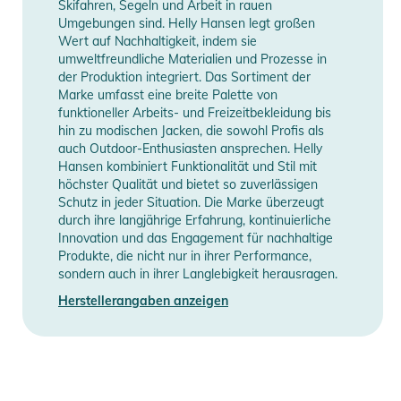
Herstellerangaben anzeigen
Skifahren, Segeln und Arbeit in rauen
- Stretch-Einsätze für eine optimale Passform
Information
Umgebungen sind. Helly Hansen legt großen
- PFC-frei
Wert auf Nachhaltigkeit, indem sie
- Maschinenwäsche in kaltem Wasser, 30 °C. Nicht bleichen.
umweltfreundliche Materialien und Prozesse in
der Produktion integriert. Das Sortiment der
Trocknen im Trockner bei niedriger Temperatur. Bügeln bei
Marke umfasst eine breite Palette von
niedriger Temperatur. Nicht chemisch reinigen.
funktioneller Arbeits- und Freizeitbekleidung bis
- Reißverschlüsse vor dem Waschen schließen, Aufdruck
hin zu modischen Jacken, die sowohl Profis als
nicht bügeln, keinen Weichspüler verwenden, direkt nach dem
auch Outdoor-Enthusiasten ansprechen. Helly
Hansen kombiniert Funktionalität und Stil mit
Trocknen aus dem Trockner entnehmen, dunkle Farben
höchster Qualität und bietet so zuverlässigen
separat waschen
Schutz in jeder Situation. Die Marke überzeugt
durch ihre langjährige Erfahrung, kontinuierliche
Produktinformationen und
Innovation und das Engagement für nachhaltige
Sicherheitshinweise
Produkte, die nicht nur in ihrer Performance,
sondern auch in ihrer Langlebigkeit herausragen.
Gebrauchsanweisungen, Sicherheitshinweise und Warnungen
Herstellerangaben anzeigen
finden Sie direkt am Produkt.