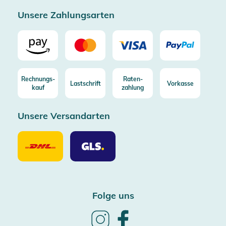
Zertifizierter Trusted Shop
Unsere Zahlungsarten
Rechnungs-
Raten-
Lastschrift
Vorkasse
kauf
zahlung
Unsere Versandarten
Unsere
Unsere
Versandarten
Versandarten
DHL
GLS
Folge uns
Follow
Follow
us
us