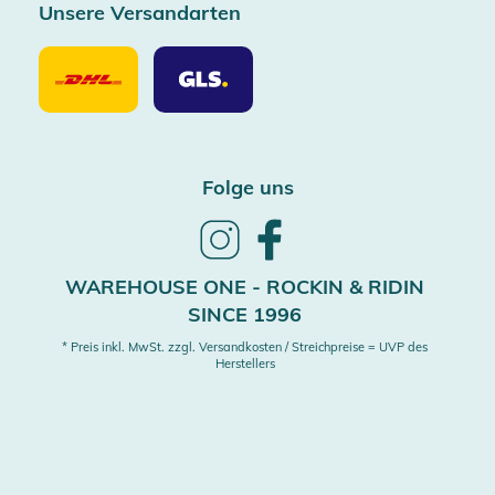
Unsere Versandarten
Unsere
Unsere
Versandarten
Versandarten
DHL
GLS
Folge uns
Follow
Follow
us
us
on
on
WAREHOUSE ONE - ROCKIN & RIDIN
Instagram
Facebook
SINCE 1996
* Preis inkl. MwSt. zzgl. Versandkosten / Streichpreise = UVP des
Herstellers