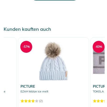
Kunden kauften auch
-57%
-60%
PICTURE
PICTUR
rose
EZAH Mütze ice melt
TOKELA St
(2)