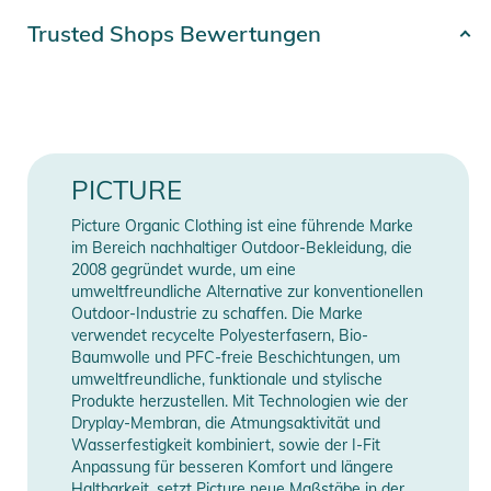
Gebrauchsanweisungen, Sicherheitshinweise und Warnungen
Artikelnummer
3663270918641
finden Sie direkt am Produkt.
Trusted Shops Bewertungen
Farbe
multi-colored
Gender
Unisex
85% Polyamid, 15%
Material
PICTURE
Elasthan
Picture Organic Clothing ist eine führende Marke
Erscheinungsjahr
2026
im Bereich nachhaltiger Outdoor-Bekleidung, die
2008 gegründet wurde, um eine
umweltfreundliche Alternative zur konventionellen
Manufacturer
Herstellerangaben
Outdoor-Industrie zu schaffen. Die Marke
Information
anzeigen
verwendet recycelte Polyesterfasern, Bio-
Baumwolle und PFC-freie Beschichtungen, um
umweltfreundliche, funktionale und stylische
Produkte herzustellen. Mit Technologien wie der
Dryplay-Membran, die Atmungsaktivität und
Wasserfestigkeit kombiniert, sowie der I-Fit
Anpassung für besseren Komfort und längere
Haltbarkeit, setzt Picture neue Maßstäbe in der