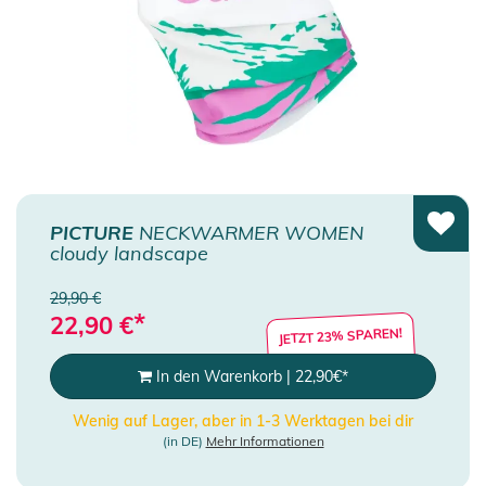
PICTURE
NECKWARMER WOMEN
cloudy landscape
29,90 €
*
22,90
€
JETZT 23% SPAREN!
In den Warenkorb
|
22,90
€
*
Wenig auf Lager, aber in 1-3 Werktagen bei dir
(in DE)
Mehr Informationen