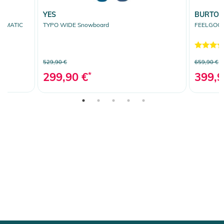
YES
BURTO
ERMATIC
TYPO WIDE Snowboard
FEELGOOD
529,90 €
659,90 €
299,90 €
*
399,9