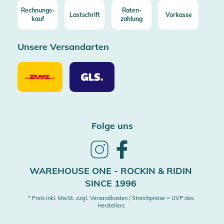
Rechnungs-
Raten-
Lastschrift
Vorkasse
kauf
zahlung
Unsere Versandarten
Unsere
Unsere
Versandarten
Versandarten
DHL
GLS
Folge uns
Follow
Follow
us
us
on
on
WAREHOUSE ONE - ROCKIN & RIDIN
Instagram
Facebook
SINCE 1996
* Preis inkl. MwSt. zzgl. Versandkosten / Streichpreise = UVP des
Herstellers