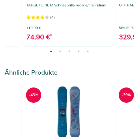
TARGET LINE M Schneebrille redline/fire iridium
OFF RAMP
(4)
119,90 €
589,90 €
74,90 €
*
329,9
Ähnliche Produkte
-43%
-39%