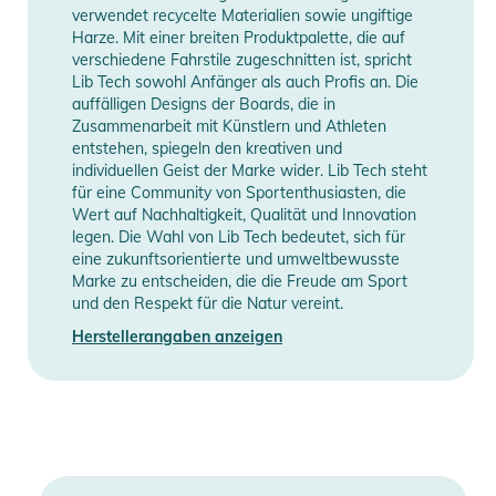
Information
anzeigen
- TOP: ECO SUBLIMATED POLY TOP
verwendet recycelte Materialien sowie ungiftige
- BASE: ECO SUBLIMATED TNT (FAST & LOW
Harze. Mit einer breiten Produktpalette, die auf
verschiedene Fahrstile zugeschnitten ist, spricht
MAINTENANCE)
Lib Tech sowohl Anfänger als auch Profis an. Die
- BIRCH INTERNAL SIDEWALLS
auffälligen Designs der Boards, die in
- UHMW SINTERED SIDEWALLS
Zusammenarbeit mit Künstlern und Athleten
- UHMW TIP/TAIL IMPACT DEFLECTION
entstehen, spiegeln den kreativen und
individuellen Geist der Marke wider. Lib Tech steht
Produktinformationen und
für eine Community von Sportenthusiasten, die
Wert auf Nachhaltigkeit, Qualität und Innovation
Sicherheitshinweise
legen. Die Wahl von Lib Tech bedeutet, sich für
eine zukunftsorientierte und umweltbewusste
Gebrauchsanweisungen, Sicherheitshinweise und Warnungen
Marke zu entscheiden, die die Freude am Sport
finden Sie direkt am Produkt.
und den Respekt für die Natur vereint.
Herstellerangaben anzeigen