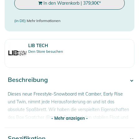
In den Warenkorb
|
379,90
€
*
(in DE)
Mehr Informationen
LIB TECH
Den Store besuchen
Beschreibung
Dieses neue Freestyle-Snowboard mit Camber, Early Rise
und Twin, nimmt jede Herausforderung an und ist das
absolute Spaßbrett. Wir haben die verspielten Eigenschaften
des Box Scratcher (Banana Tech) und den stabilen Float und
- Mehr anzeigen -
aggressiven Pop des Box Knife (Camber) genommen und
diese beiden Boards zu einem völlig neuen Shape
Spezifikation