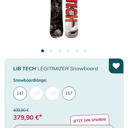
LIB TECH
LEGITIMIZER Snowboard
Snowboardlänge:
147
151
154
157
499,90 €
*
379,90
€
JETZT 24% SPAREN!