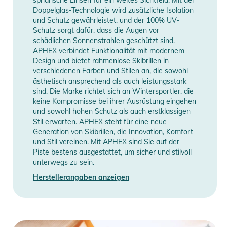
Innenseite der Scheiben bietet einen hervorragenden Schutz
Doppelglas-Technologie wird zusätzliche Isolation
vor Beschlagen beim Zustieg oder Skitourengehen, beim
und Schutz gewährleistet, und der 100% UV-
Schutz sorgt dafür, dass die Augen vor
Warten und bewährt sich auch nach einem Sturz.
schädlichen Sonnenstrahlen geschützt sind.
APHEX verbindet Funktionalität mit modernem
Das symmetrisch verstellbare und silikonbeschichtete 45-mm-
Design und bietet rahmenlose Skibrillen in
Band ermöglicht die Anpassung der Skibrille an die
verschiedenen Farben und Stilen an, die sowohl
ästhetisch ansprechend als auch leistungsstark
Verwendung mit Helm oder Mütze. Das Band ist dank des
sind. Die Marke richtet sich an Wintersportler, die
integrierten RSS-Systems sehr einfach austauschbar und
keine Kompromisse bei ihrer Ausrüstung eingehen
ermöglicht es dir, deinen Stil nach deinen Wünschen zu
und sowohl hohen Schutz als auch erstklassigen
ändern.
Stil erwarten. APHEX steht für eine neue
Generation von Skibrillen, die Innovation, Komfort
und Stil vereinen. Mit APHEX sind Sie auf der
In diesem Paket enthalten:
Piste bestens ausgestattet, um sicher und stilvoll
- 1 zusätzliches gelbes S1-Glas für bessere Sichtbarkeit im
unterwegs zu sein.
Nebel oder bei Schneefall
Herstellerangaben anzeigen
- 1 Neoprencase für das Zusatzglas
- 1 SOGGLE (Praktischer Überzug aus weicher Mikrofaser
dient auch als Brillenputztuch)
- 1 Mikrofaser-Schutzbeutel