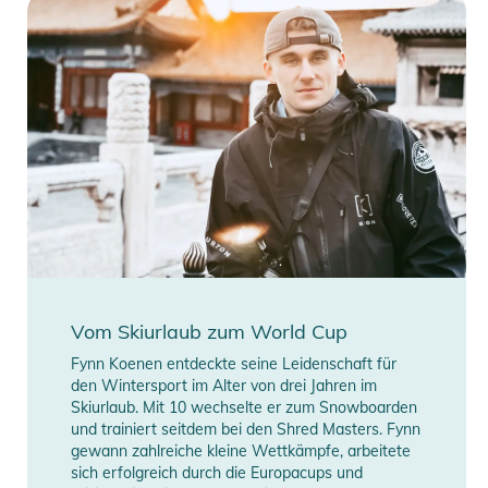
Eigenschaften:
- Revo Red S2-Glas
- Brillenglas kann magnetisch ausgetauscht werden
- Helmkompatibilität: Ja
- Form: Zylindrisch
- Gewicht Rahmen/Objektiv/Riemen: 182 g
Produktinformationen und
Sicherheitshinweise
Gebrauchsanweisungen, Sicherheitshinweise und Warnungen
finden Sie direkt am Produkt.
Vom Skiurlaub zum World Cup
Fynn Koenen entdeckte seine Leidenschaft für
den Wintersport im Alter von drei Jahren im
Skiurlaub. Mit 10 wechselte er zum Snowboarden
und trainiert seitdem bei den Shred Masters. Fynn
gewann zahlreiche kleine Wettkämpfe, arbeitete
sich erfolgreich durch die Europacups und