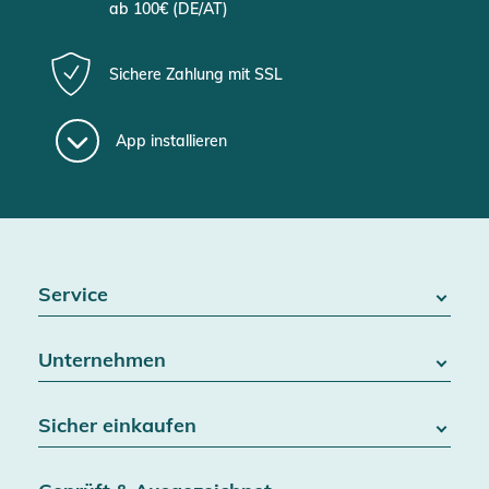
ab 100€ (DE/AT)
Sichere Zahlung mit SSL
App installieren
Service
FAQ / Hilfe
Unternehmen
Batteriegesetz
Kontakt
Über uns
Widerrufsrecht
Sicher einkaufen
Blog
Vertrag widerrufen
Team
Datenschutz
Versand & Lieferung
Jobs