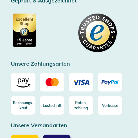
Geprüft & Ausgezeichnet
AGB & Kundeninformationen
SSL-Verschlüsselung
Partner
Barrierefreiheitserklärung
Zertifiziert durch Trusted Shops
Gutscheine
Datenschutz
Showroom Düsseldorf
Käuferschutz bis 20000€
Cookie-Einstellungen
Impressum
Gratis Versand ab 100€ Bestellwert (in DE/AT)
Kostenlose Rücksendung (aus DE/AT)
Zertifizierter Trusted Shop
Unsere Zahlungsarten
Rechnungs-
Raten-
Lastschrift
Vorkasse
kauf
zahlung
Unsere Versandarten
Unsere
Unsere