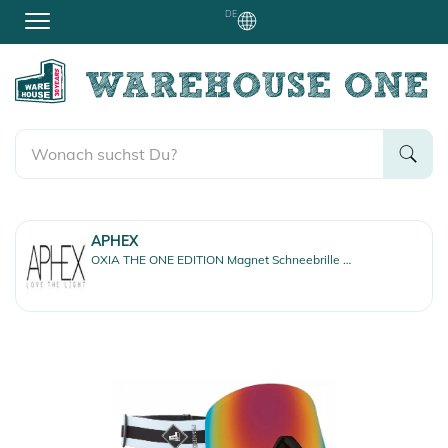
DE
APHEX
OXIA THE ONE EDITION Magnet Schneebrille fynn strap/revo red + Zusatzglas yellow