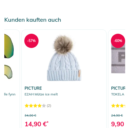
Kunden kauften auch
-57%
-60%
PICTURE
PICTUR
ille fynn
EZAH Mütze ice melt
TOKELA St
(2)
34,90 €
24,90 €
14,90 €
*
9,90 