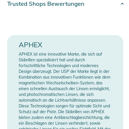
Artikelnummer
4262448573058
Trusted Shops Bewertungen
Egal, ob du ein Fan von Kurven auf der Piste bist, ob du den
Snowpark necken oder sogar in Pulverschneefeldern
Farbe
multi-colored
schwebst, diese Skibrille ist so konzipiert, dass sie super
vielseitig ist! Die OXIA hat Eigenschaften der Duktilität, ist
Gender
Unisex
zugfest und kehrt in seine ursprüngliche Form zurück. Sein
rahmenloses Design ermöglicht eine geringere
Erscheinungsjahr
2026
APHEX
Schneeansammlung. Powder Face Shots machen noch mehr
Spaß!
APHEX ist eine innovative Marke, die sich auf
Manufacturer
Herstellerangaben
Skibrillen spezialisiert hat und durch
Information
anzeigen
fortschrittliche Technologien und modernes
Die magnetisch austauschbare Zylinderscheibe der OXIA
Design überzeugt. Der USP der Marke liegt in der
verspricht 180°-Sicht. Du musst lediglich aus dem Sortiment
Kombination aus innovativen Funktionen wie dem
das deinen Bedürfnissen entsprechende Objektiv je nach
magnetischen Wechselscheiben-System, das
einen schnellen Austausch der Linsen ermöglicht,
Wetterschutzklasse S2 oder S3 auswählen. Die
und photochromatischen Linsen, die sich
magnetischen Wechselgläser von Aphex ermöglichen einen
automatisch an die Lichtverhältnisse anpassen.
schnellen Wechsel der Gläser auch mit Fäustlingen!
Diese Technologien sorgen für optimale Sicht und
Schutz auf der Piste. Die Skibrillen von APHEX
bieten zudem eine Antibeschlagbeschichtung, die
Ein Belüftungssystem (Airflux-System) auf Höhe der
ein Beschlagen der Linsen verhindert, sowie
Schäume gepaart mit einer Antibeschlagbehandlung auf der
sphärische Linsen für ein weites Sichtfeld. Mit der