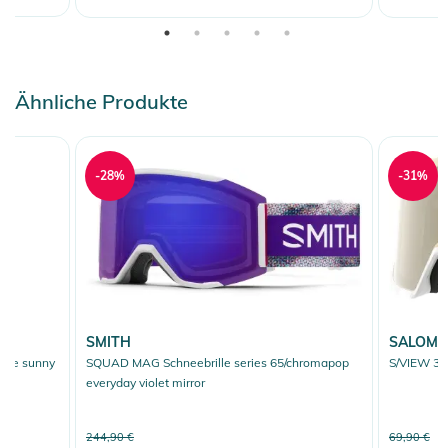
Ähnliche Produkte
-28%
-31%
SMITH
SALOM
eive sunny
SQUAD MAG Schneebrille series 65/chromapop
S/VIEW 3 
everyday violet mirror
244,90 €
69,90 €