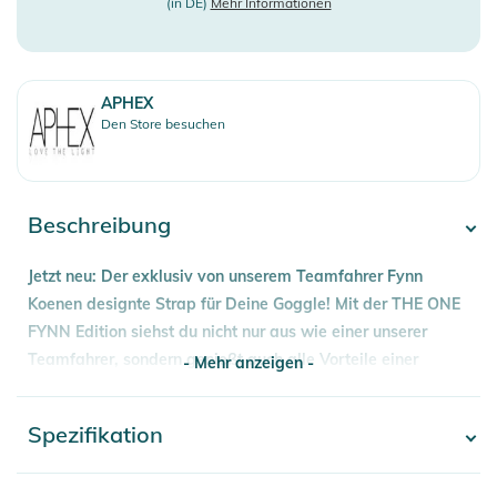
(in DE)
Mehr Informationen
APHEX
Den Store besuchen
Beschreibung
Jetzt neu: Der exklusiv von unserem Teamfahrer Fynn
Koenen designte Strap für Deine Goggle! Mit der THE ONE
FYNN Edition siehst du nicht nur aus wie einer unserer
Teamfahrer, sondern genießt auch alle Vorteile einer
- Mehr anzeigen -
Aphex Goggle, die dein Fahrvergnügen verdoppeln.
Mit seinem zylindrischen und rahmenlosen Design bietet
Spezifikation
- Mehr anzeigen -
die OXIA einen Retro-Old-School-Stil