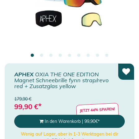
APHEX
OXIA THE ONE EDITION
Magnet Schneebrille fynn strap/revo
red + Zusatzglas yellow
179,90 €
*
99,90
€
JETZT 44% SPAREN!
In den Warenkorb
|
99,90
€
*
Wenig auf Lager, aber in 1-3 Werktagen bei dir