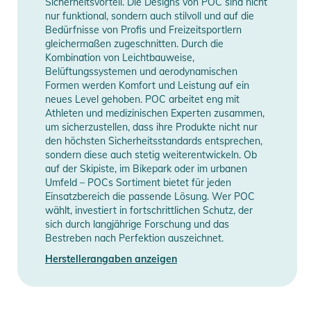
Sicherheitsvorteil. Die Designs von POC sind nicht
nur funktional, sondern auch stilvoll und auf die
Bedürfnisse von Profis und Freizeitsportlern
Ein weiches Brillenetui, das du auch als Reinigungstuch
gleichermaßen zugeschnitten. Durch die
verwenden kannst, ist im Kaufpreis inbegriffen.
Kombination von Leichtbauweise,
Belüftungssystemen und aerodynamischen
Eigenschaften:
Formen werden Komfort und Leistung auf ein
neues Level gehoben. POC arbeitet eng mit
- Für kleinere Kopfgrößen geeignet
Athleten und medizinischen Experten zusammen,
- Formbarer Rahmen
um sicherzustellen, dass ihre Produkte nicht nur
- Clarity: Das gelieferte Brillenglas verfügt über die Clarity-
den höchsten Sicherheitsstandards entsprechen,
Technologie, die zu jeder Tageszeit und in jeder Situation eine
sondern diese auch stetig weiterentwickeln. Ob
auf der Skipiste, im Bikepark oder im urbanen
optimale Sicht bietet.
Umfeld – POCs Sortiment bietet für jeden
- Torisches Brillenglas: Die torische Glasform minimiert
Einsatzbereich die passende Lösung. Wer POC
Verzerrungen und bietet eine optimale Sicht.
wählt, investiert in fortschrittlichen Schutz, der
- Ri-Pel: Die wasserabweisende und oleophobe Ri-Pel-
sich durch langjährige Forschung und das
Bestreben nach Perfektion auszeichnet.
Beschichtung schützt gegen Schmutz, Wasser, Schweiß,
Salz, Öl und Staub und sorgt dafür, dass sich die Brillengläser
Herstellerangaben anzeigen
leichter reinigen lassen und immer klare Sicht bieten.
- Kratzfeste Beschichtung: Eine kratzfeste Beschichtung an
der Außenseite des Brillenglases reduziert das Risiko von