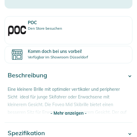
POC
Den Store besuchen
Komm doch bei uns vorbei!
Verfügbar im Showroom Düsseldorf
Beschreibung
Eine kleinere Brille mit optimaler vertikaler und peripherer
Sicht  ideal für junge Skifahrer oder Erwachsene mit
kleinerem Gesicht. Die Fovea Mid Skibrille bietet einen
besseren Sitz für Erwachsene mit kleinerem Gesicht. Der auf
- Mehr anzeigen -
der klassischen POC Fovea Brille basierende Rahmen hat
eine geringere Höhe im Vergleich zur Fovea, weshalb er
Spezifikation
- Mehr anzeigen -
perfekt für kleinere Gesichter geeignet ist. Der breite Rahmen