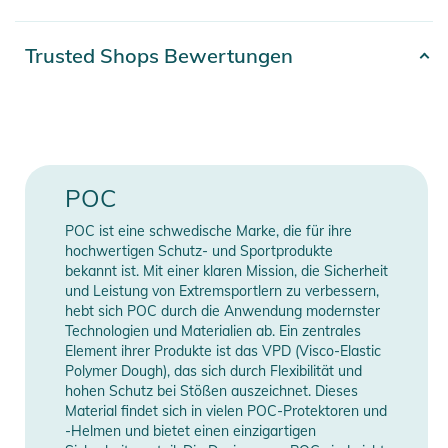
und das torische Glas sorgen für ein optimales Sichtfeld und
eine ununterbrochene periphere Sicht.
Artikelnummer
7325549815087
Trusted Shops Bewertungen
Farbe
white
Ein weich beschichteter Rahmen aus Polyurethan mit
dreilagigem Schaumpolster passt sich allen Gesichtsformen
Erscheinungsjahr
2026
an und bleibt selbst bei sehr kalten Temperaturen flexibel.
Somit ist diese Ski- und Snowboardbrille auch für den tiefsten
Gender
Unisex
POC
Winter geeignet. Das Polster im Nasenbereich wurde für
einen besseren Sitz bei Personen mit niedrigerem
POC ist eine schwedische Marke, die für ihre
Manufacturer
Herstellerangaben
Nasenrücken optimiert.
hochwertigen Schutz- und Sportprodukte
Information
anzeigen
bekannt ist. Mit einer klaren Mission, die Sicherheit
und Leistung von Extremsportlern zu verbessern,
Präzise platzierte Lüftungsöffnungen im Brillenglas
hebt sich POC durch die Anwendung modernster
minimieren das Beschlagen und gewährleisten jederzeit eine
Technologien und Materialien ab. Ein zentrales
klare Sicht. Das Clarity-Glat filtern spezielle Peaks im
Element ihrer Produkte ist das VPD (Visco-Elastic
Farbspektrum heraus und garantiert eine klare Sicht, damit du
Polymer Dough), das sich durch Flexibilität und
hohen Schutz bei Stößen auszeichnet. Dieses
die Schneedecke leichter scannen und potenziellen Gefahren
Material findet sich in vielen POC-Protektoren und
ausweichen kannst. So bist du beim Skifahren immer sicher
-Helmen und bietet einen einzigartigen
unterwegs.