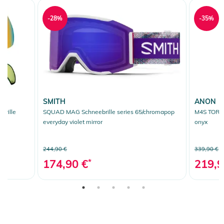
-28%
-35%
SMITH
ANON
brille
SQUAD MAG Schneebrille series 65/chromapop
M4S TORIC 
w
everyday violet mirror
onyx
244,90 €
339,90 €
174,90 €
*
219,9