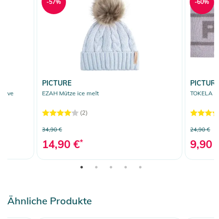
-57%
-60%
Gebrauchsanweisungen, Sicherheitshinweise und Warnungen
finden Sie direkt am Produkt.
PICTURE
PICTUR
ceive
EZAH Mütze ice melt
TOKELA St
(2)
34,90 €
24,90 €
14,90 €
*
9,90 
Ähnliche Produkte