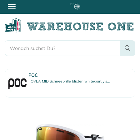
DE
POC
FOVEA MID Schneebrille blixten white/partly sunny orange