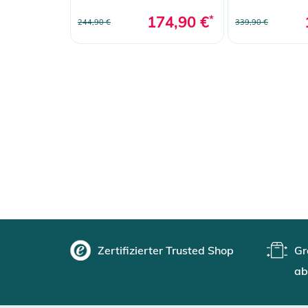
174,90 €
*
244,90 €
339,90 €
Zertifizierter Trusted Shop
Gr
ab