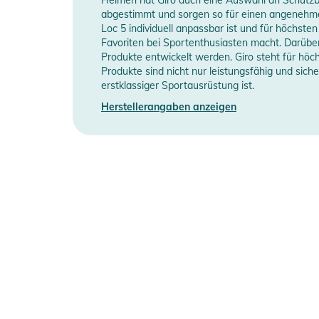
bilden gleichzeitig eine Barriere gegen Schnee und W
abgestimmt und sorgen so für einen angenehmen
Loc 5 individuell anpassbar ist und für höchst
- EXPANSION VIEW TECHNOLOGY: Entwickelt und per
Favoriten bei Sportenthusiasten macht. Darüber 
Santa Cruz, Kalifornien, ist Giros bahnbrechende Exp
Produkte entwickelt werden. Giro steht für höch
Rahmendesign, welches ein unvergleichliches Sichtfe
Produkte sind nicht nur leistungsfähig und sic
optimierten wir die maximale periphere Sicht unserer B
erstklassiger Sportausrüstung ist.
- SEAMLESS COMPATIBILITY: Für eine perfekte Kombi
Herstellerangaben anzeigen
so konzipiert, dass sie eine nahtlose Schnittstelle z
Passform und verlässliche Funktion bieten.
Rahmen:
- EXV Design
- Brillenträgerfreundlich durch OTG Aussparungen
Scheibe:
- Torische VIVID Doppelscheibe by ZEISS®
- Anti-Beschlag Beschichtung
Weitere Merkmale: