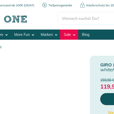
kversand ab 100€ (DE/AT)
Tiefpreisgarantie
Käuferschutz bis 2
ore
More Fun
Marken
Sale
Blog
n
GIRO
white/
159,90 
119,
Wen