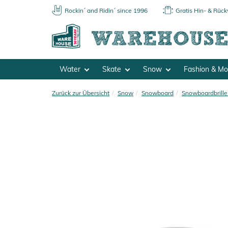
Rockin´ and Ridin´ since 1996
Gratis Hin- & Rüc
Water
Skate
Snow
Fashion & M
Zurück zur Übersicht
Snow
Snowboard
Snowboardbrille