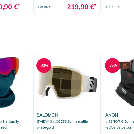
9,90 €
*
219,90 €
*
339,90 €
339,90 €
-31%
-35%
SALOMON
ANON
ille family
S/VIEW 3 ACCESS Schneebrille
M4S TORIC Schnee
 red
white/gold
red/perceive sun