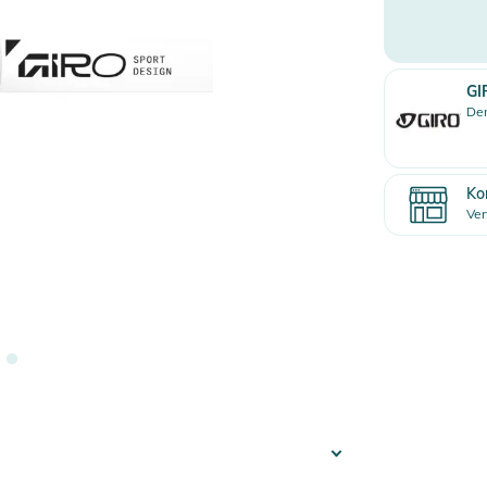
GI
Den
Ko
Ver