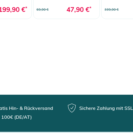
199,90 €
*
47,90 €
*
69,90 €
339,90 €
atis Hin- & Rückversand
Sichere Zahlung mit SSL
 100€ (DE/AT)