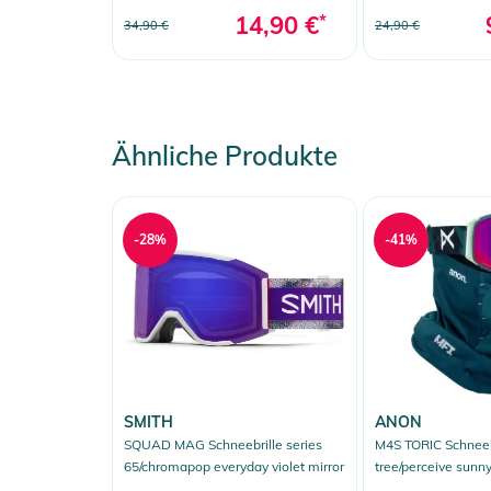
14,90 €
*
34,90 €
24,90 €
Ähnliche Produkte
-28%
-41%
SMITH
ANON
SQUAD MAG Schneebrille series
M4S TORIC Schneebr
65/chromapop everyday violet mirror
tree/perceive sunny