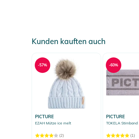
- EXV Technologie für ein weites Sichtfeld
- EVAK Belüftungstechnologie
- 3-lagige Schaumstoffpolsterung mit Microfleece
- Brillenband mit Anti-Rutsch Innenseite mit Silikon
- Nahtlose Kompatibilität mit allen Giro Helmen
Kunden kauften auch
Größe:
- Adult medium
-57%
-60%
- passend für Helmgrößen S | M | L
Produktinformationen und Sich
Gebrauchsanweisungen, Sicherheitshinweise und Warn
PICTURE
PICTURE
EZAH Mütze ice melt
TOKELA Stirnband 
(2)
(1)