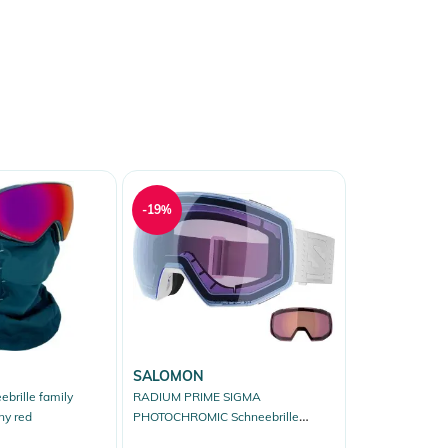
-19%
SALOMON
brille family
RADIUM PRIME SIGMA
ny red
PHOTOCHROMIC Schneebrille
white/sigma photo sky blue