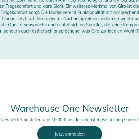
asser.
 Tragekomfort und klare Sicht. Ein weiteres Merkmal von Giro ist di
en Tragekomfort sorgt. Die Marke vereint Funktionalität mit ansprech
fektioniert im DOME, unserem R&D Zentrum in
hinaus setzt sich Giro aktiv für Nachhaltigkeit ein, indem umweltfreu
ansion View Technologie (EXV) ein neues
ste Qualitätsansprüche und richtet sich an Sportler, die keine Kompro
ld bietet. Um einen minimierten Rahmen herum
her, sondern auch ästhetisch ansprechend, was Giro zur idealen Wahl f
rillen.
nation von Helm und Goggle sind Giro Produkte
wischen Helm und Brille für eine außergewöhnliche
Warehouse One Newsletter
Newsletter bestellen und 10,00 € bei der nächsten Bestellung sparen!
Jetzt anmelden