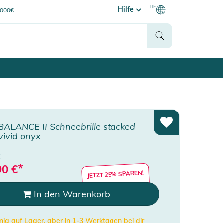
DE
Hilfe
0000€
BALANCE II Schneebrille stacked
vivid onyx
€
*
90
€
JETZT 25% SPAREN!
In den Warenkorb
ig auf Lager, aber in 1-3 Werktagen bei dir