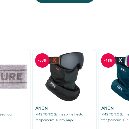
-35%
-41%
erheitshinweise
ungen finden Sie direkt am Produkt.
ANON
ANON
sea fog
M4S TORIC Schneebrille fiesta
M4S TORIC Schnee
red/perceive sunny onyx
tree/perceive sun