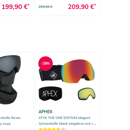
199,90 €
*
209,90 €
*
259,90 €
-38%
APHEX
brille fiesta
STYX THE ONE EDITION Magnet
ny onyx
Schneebrille black strap/revo red +
Zusatzglas yellow
(1)