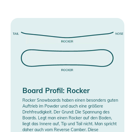
- LYT-frame ankle strap
- Easy Grip Buckle
- Multiple Size Adjustment
- Grössen: XS (18.5-21.5), S (22.5-25.5)
- Flex index: 2
Produktinformationen und
Sicherheitshinweise
Gebrauchsanweisungen, Sicherheitshinweise und Warnungen
finden Sie direkt am Produkt.
Board Profil: Rocker
Rocker Snowboards haben einen besonders guten
Auftrieb im Powder und auch eine größere
Drehfreudigkeit. Der Grund: Die Spannung des
Boards. Legt man einen Rocker auf den Boden,
liegt das Innere auf, Tip und Tail nicht. Man spricht
daher auch vom Reverse Camber. Diese