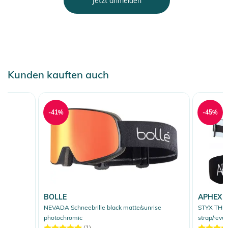
Jetzt anmelden
Kunden kauften auch
-41%
-45%
BOLLE
APHEX
NEVADA Schneebrille black matte/sunrise
STYX THE 
photochromic
strap/revo
(1)