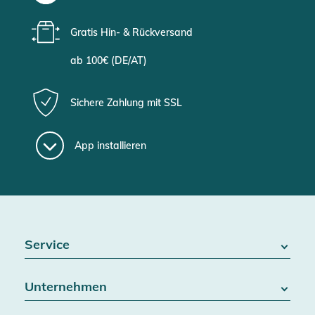
Gratis Hin- & Rückversand
ab 100€ (DE/AT)
Sichere Zahlung mit SSL
App installieren
Service
FAQ / Hilfe
Unternehmen
Batteriegesetz
Kontakt
Über uns