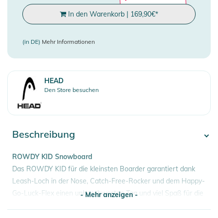
In den Warenkorb
|
169,90
€
*
(in DE)
Mehr Informationen
HEAD
Den Store besuchen
Beschreibung
ROWDY KID Snowboard
Das ROWDY KID für die kleinsten Boarder garantiert dank
Leash-Loch in der Nose, Catch-Free-Rocker und dem Happy-
Go-Luck-Flex einen unbeschwerten Tag und viel Spaß für die
- Mehr anzeigen -
Kids und ihre Eltern. Denn es ist der Spaß der letztendlich
richtige Snowboarder:innen aus den Kids macht.