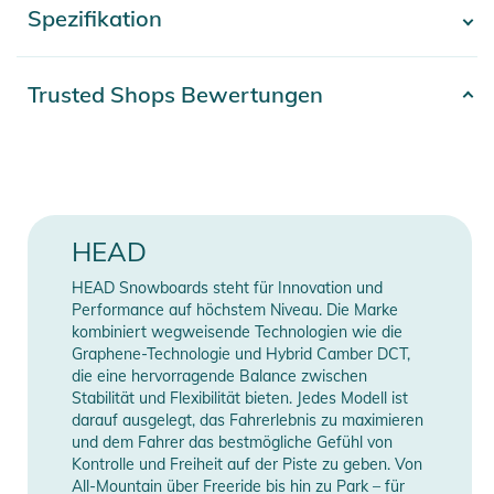
Spezifikation
- Mehr anzeigen -
Eigenschaften:
- Shape: True Twin
Artikelnummer
2100003768292
Trusted Shops Bewertungen
- Zielgruppe: Beginner
Farbe
blue
- Camber: Rocker
- Architecture: Cap Board Architecture
Snowboard-Sets-
- Flex index: 2
110
Größen
- Base: Extruded Base
HEAD
- ROCKER: Rocker ist HEADs Version von Reverse Camber;
Gender
Kids
es ist fehlerverzeihend, verspielt und macht einfach Spass.
HEAD Snowboards steht für Innovation und
Mit hervorragendem Auftrieb, der auch das Landen von Tricks
Flex
Soft
Performance auf höchstem Niveau. Die Marke
einfach macht, spielt es besonders im Powder seine Vorzüge
kombiniert wegweisende Technologien wie die
Graphene-Technologie und Hybrid Camber DCT,
aus.
Board-Typ
Freestyle
die eine hervorragende Balance zwischen
- POPLAR WOOD CORE: Der Pappelholzkern macht die
Stabilität und Flexibilität bieten. Jedes Modell ist
Shape
Twin Tip
Boards von Head leichter und gleichzeitig stabiler. Dieser
darauf ausgelegt, das Fahrerlebnis zu maximieren
Kern ist besonders reaktionsfreudig und liefert ein
und dem Fahrer das bestmögliche Gefühl von
Board-Profil
Rocker
Kontrolle und Freiheit auf der Piste zu geben. Von
progressives Fahrgefühl mit jeder Menge Pop.
All-Mountain über Freeride bis hin zu Park – für