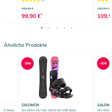
169,90 €
199,90 €
99,90 €
*
109,9
Ähnliche Produkte
-36%
-40%
SALOMON
SALOM
TIC black
OH YEAH 147 inkl. HEAD NX ONE black
OH YEAH 1