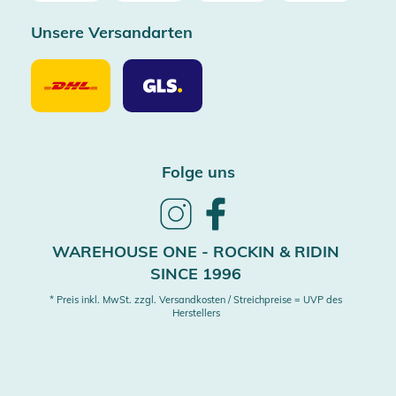
Unsere Versandarten
Unsere
Unsere
Versandarten
Versandarten
DHL
GLS
Folge uns
Follow
Follow
us
us
on
on
WAREHOUSE ONE - ROCKIN & RIDIN
Instagram
Facebook
SINCE 1996
* Preis inkl. MwSt. zzgl. Versandkosten / Streichpreise = UVP des
Herstellers