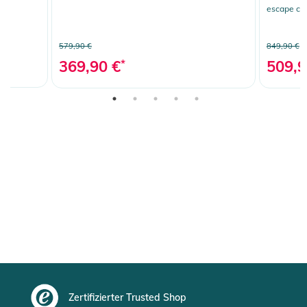
escape cy
579,90 €
849,90 €
369,90 €
*
509,9
Zertifizierter Trusted Shop