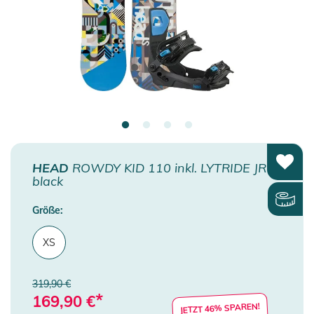
HEAD
ROWDY KID 110 inkl. LYTRIDE JR
black
Größe:
XS
319,90 €
*
169,90
€
JETZT 46% SPAREN!