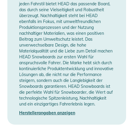
- EXTRUDED BASE: Extrudierte Beläge sind schnell,
Erscheinungsjahr
2026
jeden Fahrstil bietet HEAD das passende Board,
widerstandsfähig und einfach zu pflegen. Sie entstehen,
das durch seine Vielseitigkeit und Robustheit
indem Polyethylen-Pellets durch Hitze verklebt werden, sind
überzeugt. Nachhaltigkeit steht bei HEAD
Manufacturer
Herstellerangaben
ebenfalls im Fokus, mit umweltfreundlichen
weniger porös als gesinterte Beläge, dafür aber robuster.
Information
anzeigen
Produktionsprozessen und der Nutzung
nachhaltiger Materialien, was einen positiven
LYTRIDE JR Bindung
Beitrag zum Umweltschutz leistet. Das
Die LYTRIDE JR wurde speziell für junge Rider entwickelt. Sie
unverwechselbare Design, die hohe
Materialqualität und die Liebe zum Detail machen
ist einfach in der Handhabung und bietet den Kids einen
HEAD Snowboards zur ersten Wahl für
komfortablen, ergonomischen und sicheren Halt für mehr
anspruchsvolle Fahrer. Die Marke hebt sich durch
Sicherheit am Berg. Diese Bindung ist in zwei Größen
kontinuierliche Produktentwicklung und innovative
erhältlich und ist außerdem an den wachsenden Fuß
Lösungen ab, die nicht nur die Performance
steigern, sondern auch die Langlebigkeit der
anpassbar. Damit ist die LYTRIDE JR die perfekte Wahl für
Snowboards garantieren. HEAD Snowboards ist
alle, die nach eine Bindung suchen, die mitwächst.
die perfekte Wahl für Snowboarder, die Wert auf
technologische Spitzenleistung, Nachhaltigkeit
Eigenschaften:
und ein einzigartiges Fahrerlebnis legen.
- LYT TECH
Herstellerangaben anzeigen
- Lightweight Base
- Multidisk