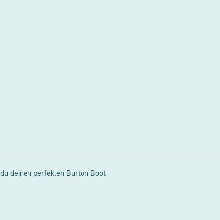
erheitshinweise
ungen finden Sie direkt am Produkt.
erstellerangaben anzeigen
 du deinen perfekten Burton Boot