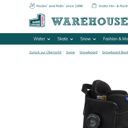
Rockin´ and Ridin´ since 1996
Gratis Hin- & Rüc
Water
Skate
Snow
Fashion & M
Zurück zur Übersicht
Snow
Snowboard
Snowboard Boo