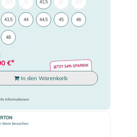
40,5
41
41,5
42
42,5
43,5
44
44,5
45
46
48
€
*
90
€
JETZT 34% SPAREN!
In den Warenkorb
hr Informationen
URTON
 Store besuchen