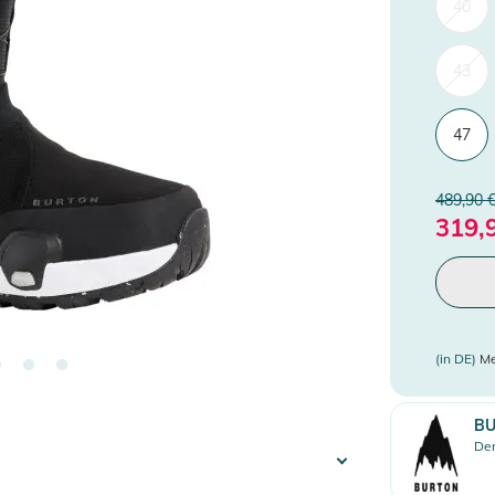
40
43
47
489,90 
319,
(in DE)
Me
B
Den