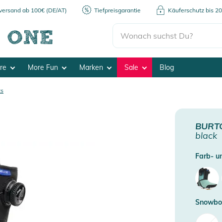
kversand ab 100€ (DE/AT)
Tiefpreisgarantie
Käuferschutz bis 2
ore
More Fun
Marken
Sale
Blog
ts
BURT
black
Farb- un
Snowbo