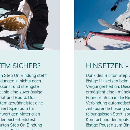
TEM SICHER?
HINSETZEN -
ton Step On Bindung steht
Dank des Burton Step 
dungen in nichts nach.
lästige Hinsetzen beim
rskunst und strengste
Vergangenheit an. Dies
t sie eine zuverlässige
ermöglicht einen mühel
oot und Board. Das
Fahrer einfach in die Bi
tem gewährleistet eine
Verbindung automatisch 
niert Spielraum für
zeitsparende Lösung sor
hwertigen Materialien
reibungslosen Start, so
den Sicherheitstests
Komfort und den Spaß
Burton Step On Bindung
lästige Pausen zum Bin