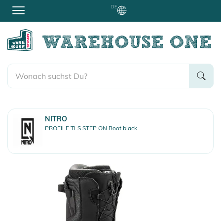
DE
NITRO
PROFILE TLS STEP ON Boot black