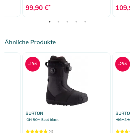
99,90 €
*
109,9
Ähnliche Produkte
-19%
-28%
BURTON
BURTO
ION BOA Boot black
HIGHSHOT 
(4)