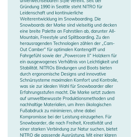
unverwechselbaren Style vereint. Seit der
sich in zehntausenden von Tagen auf dem Berg bewährt hat.
Gründung 1990 in Seattle steht NITRO für
Auch wenn es nur selten nötig ist, sind Wartung und
Manufacturer
Herstellerangaben
Leidenschaft und kontinuierliche
Austausch aller Teile, einschließlich der Schnürsenkel,
Information
anzeigen
Weiterentwicklung im Snowboarding. Die
einfacher als bei jedem anderen System auf dem Markt.
Snowboards der Marke sind vielseitig und decken
eine breite Palette an Fahrstilen ab, darunter All-
Sogar die Verwendung eines Standard-Schnürsenkels ist eine
Mountain, Freestyle und Splitboarding. Zu den
Option, die es nur bei den TLS-Schuhen von Nitro gibt, wenn
herausragenden Technologien zählen der „Cam-
man in der Klemme steckt. Leicht zugängliche Grifftaschen
Out Camber“ für optimalen Kantengriff und
sowie unser Bail Out System für einen leichteren Ein- und
Fahrgefühl sowie der „Powercore II“ Holzkern für
ein ausgewogenes Verhältnis von Leichtigkeit und
Ausstieg runden das am weitesten entwickelte
Stabilität. NITROs Bindungen und Boots bieten
Doppelschnürsystem auf dem Markt ab.
durch ergonomische Designs und innovative
Nitro's neuer Strap mit BOA® ist genau auf die Form des
Schnürsysteme maximalen Komfort und Kontrolle,
Stiefels abgestimmt und bietet das gleiche Gefühl und die
was sie zur idealen Wahl für Snowboarder aller
Erfahrungsstufen macht. Die Marke setzt zudem
gleiche Unterstützung wie unsere Bindungsstraps. Diese
auf umweltbewusste Produktionsmethoden und
neue Funktion bietet Fersenhalt und Knöchelunterstützung.
nachhaltige Materialien, um ihren ökologischen
Fußabdruck zu minimieren, ohne dabei
Eigenschaften:
Kompromisse bei der Leistung einzugehen. Für
Snowboarder, die nach Freiheit, Kreativität und
- Nitro Step On® Außensohle - Step On® Kompatibilität mit
einer starken Verbindung zur Natur suchen, bietet
bis zu 30% recyceltem Gummi
NITRO die passende Ausrüstung. Mit einer klaren