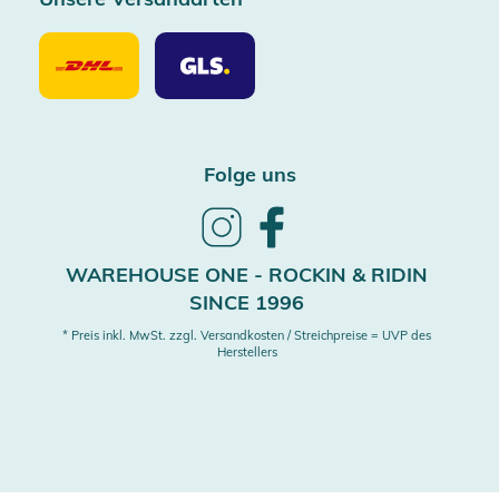
Unsere
Unsere
Versandarten
Versandarten
DHL
GLS
Folge uns
Follow
Follow
us
us
on
on
WAREHOUSE ONE - ROCKIN & RIDIN
Instagram
Facebook
SINCE 1996
* Preis inkl. MwSt. zzgl. Versandkosten / Streichpreise = UVP des
Herstellers