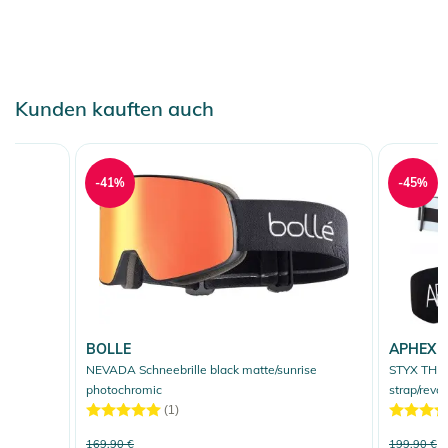
finden Sie direkt am Produkt.
Kunden kauften auch
-41%
-45%
BOLLE
APHEX
NEVADA Schneebrille black matte/sunrise
STYX THE 
photochromic
strap/revo
(1)
169,90 €
199,90 €