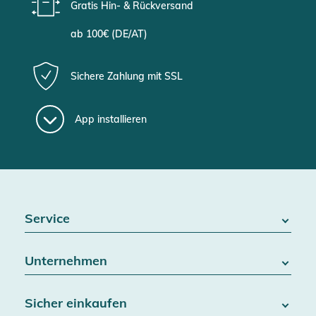
Gratis Hin- & Rückversand
ab 100€ (DE/AT)
Sichere Zahlung mit SSL
App installieren
Service
FAQ / Hilfe
Unternehmen
Batteriegesetz
Kontakt
Über uns
Widerrufsrecht
Sicher einkaufen
Blog