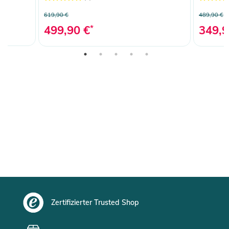
619,90 €
489,90 €
499,90 €
*
349,9
Zertifizierter Trusted Shop