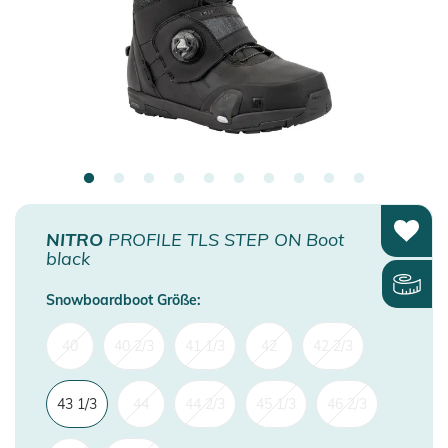
NITRO
PROFILE TLS STEP ON Boot
black
Snowboardboot Größe:
40
40 2/3
41 1/3
42
42 2/3
43 1/3
44
44 2/3
45 1/3
46 2/3