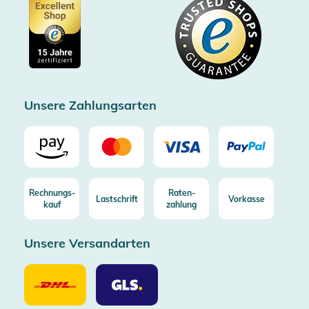
Datenschutz
Showroom Düsseldorf
Käuferschutz bis 20000€
Cookie-Einstellungen
Impressum
Gratis Versand ab 100€ Bestellwert (in DE/AT)
Kostenlose Rücksendung (aus DE/AT)
Zertifizierter Trusted Shop
Unsere Zahlungsarten
Rechnungs-
Raten-
Lastschrift
Vorkasse
kauf
zahlung
Unsere Versandarten
Unsere
Unsere
Versandarten
Versandarten
DHL
GLS