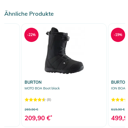
Ähnliche Produkte
-22%
-19%
BURTON
BURTO
MOTO BOA Boot black
ION BOA B
(8)
269,90 €
619,90 €
209,90 €
*
499,9