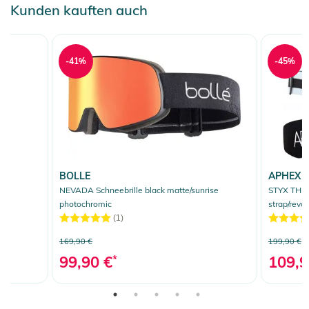
Kunden kauften auch
-41%
-45%
BOLLE
APHEX
NEVADA Schneebrille black matte/sunrise
STYX THE 
photochromic
strap/revo
(1)
169,90 €
199,90 €
99,90 €
*
109,9