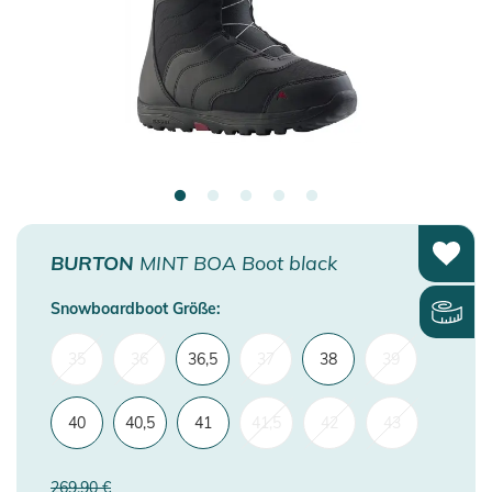
BURTON
MINT BOA Boot black
Snowboardboot Größe:
35
36
36,5
37
38
39
40
40,5
41
41,5
42
43
269,90 €