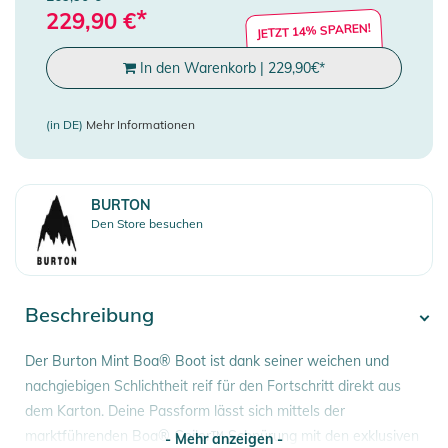
*
229,90
€
JETZT 14% SPAREN!
In den Warenkorb
|
229,90
€
*
(in DE)
Mehr Informationen
BURTON
Den Store besuchen
Beschreibung
Der Burton Mint Boa® Boot ist dank seiner weichen und
nachgiebigen Schlichtheit reif für den Fortschritt direkt aus
dem Karton. Deine Passform lässt sich mittels der
marktführenden Boa® Coiler™ Schnürung mit den exklusiven
- Mehr anzeigen -