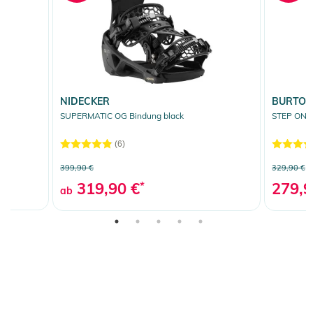
NIDECKER
BURTO
SUPERMATIC OG Bindung black
STEP ON B
(6)
399,90 €
329,90 €
319,90 €
*
279,9
ab