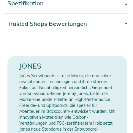
Spezifikation
- Mehr anzeigen -
Der Hangar 3.0 ist breiter für eine bessere Boot-Passform
und hat einen erweiterten Bushing Footprint für eine bessere
Energieübertragung. Das Progressive Flex Highback der Orion
Artikelnummer
2100003776297
Trusted Shops Bewertungen
ist im unteren Bereich steifer und wird nach oben hin immer
Farbe
black
weicher - für ein präzises und spielerisches Bindungsgefühl.
Die Orion kann im Surf- oder Freeride-Modus eingestellt
Erscheinungsjahr
2025
werden, indem man die Buchsen und die Comfort Flex Ankle
Straps zwischen den Bindungen austauscht. Die Comfort Flex
Gender
Men
JONES
Ankle Straps sind 3D-geformt, um den Druck auf die Schlaufe
gleichmäßig zu verteilen und ein Einklemmen der Schlaufe zu
Bindungs-Typ
Standard
Jones Snowboards ist eine Marke, die durch ihre
verhindern. Der Orion ist außerdem mit unseren neuen 3D
revolutionären Technologien und ihren starken
Flex Fit 2.0 Zehenschlaufen ausgestattet. Der flache 3D Flex
Fokus auf Nachhaltigkeit hervorsticht. Gegründet
Manufacturer
Herstellerangaben
von Snowboard-Ikone Jeremy Jones, bietet die
Fit 2.0 Zehenriemen ist leicht dehnbar und passt sich jeder
Information
anzeigen
Marke eine breite Palette an High-Performance
Schuhform an.
Freeride- und Splitboards, die speziell für
Abenteuer im Backcountry entwickelt wurden. Mit
Eigenschaften:
innovativen Materialien wie Carbon-
Verstärkungen und FSC-zertifiziertem Holz setzt
- Nylon, Pfosten aus recyceltem Carbon
Jones neue Standards in der Snowboard-
- Flushcup-Technologie