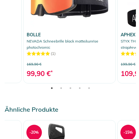
BOLLE
APHEX
k
NEVADA Schneebrille black matte/sunrise
STYX THE 
photochromic
strap/revo
(1)
169,90 €
199,90 €
99,90 €
*
109,9
Ähnliche Produkte
-20%
-15%