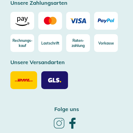
Unsere Zahlungsarten
Rechnungs-
Raten-
Lastschrift
Vorkasse
kauf
zahlung
Unsere Versandarten
Unsere
Unsere
Versandarten
Versandarten
DHL
GLS
Folge uns
Follow
Follow
us
us
on
on