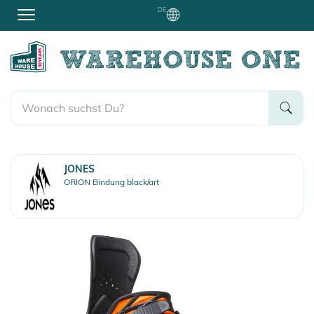
DE
JONES
ORION Bindung black/art