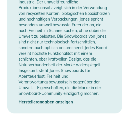
Industrie. Der umweltfreundliche
- Universelle Befestigungsscheibe
Produktionsansatz zeigt sich in der Verwendung
- Komfort-Schaumstoff-Fußpolster
von recycelten Kanten, biologischen Epoxidharzen
und nachhaltigen Verpackungen. Jones spricht
- Aufhänger 3.0
besonders umweltbewusste Freerider an, die
- Progressiver Flex-Hochrücken
nach Freiheit im Schnee suchen, ohne dabei die
- Comfort Flex Knöchelriemen
Umwelt zu belasten. Die Snowboards von Jones
- 3D Flex Fit 2.5 Zehenriemen
sind nicht nur technologisch fortschrittlich,
sondern auch optisch ansprechend. Jedes Board
- Bombensichere Schnallen
vereint höchste Funktionalität mit einem
- Werkzeuglose Gurtverstellung
schlichten, aber kraftvollen Design, das die
- Gurtbefestigung mit Scharnierverbindung
Naturverbundenheit der Marke widerspiegelt.
- Vorgekrümmte Leitern
Insgesamt steht Jones Snowboards für
Abenteuerlust, Freiheit und
Produktinformationen und
Verantwortungsbewusstsein gegenüber der
Umwelt – Eigenschaften, die die Marke in der
Sicherheitshinweise
Snowboard-Community einzigartig machen.
Gebrauchsanweisungen, Sicherheitshinweise und Warnungen
Herstellerangaben anzeigen
finden Sie direkt am Produkt.