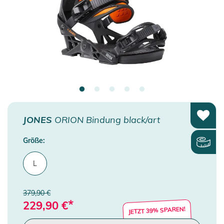
JONES
ORION Bindung black/art
Größe:
L
379,90 €
*
229,90
€
JETZT 39% SPAREN!