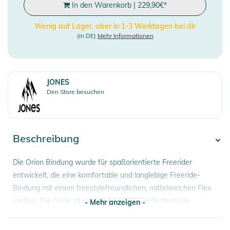
In den Warenkorb
|
229,90
€
*
Wenig auf Lager, aber in 1-3 Werktagen bei dir
(in DE)
Mehr Informationen
JONES
Den Store besuchen
Beschreibung
Die Orion Bindung wurde für spaßorientierte Freerider
entwickelt, die eine komfortable und langlebige Freeride-
Bindung mit einem freestylefreundlichen, mittelweichen Flex
suchen. Die Orion ist mit der SKATETECH-Technologie
- Mehr anzeigen -
ausgestattet, die deine Energie durch unseren
fortschrittlichen Hangar 3.0 direkt auf deine Kanten überträgt.