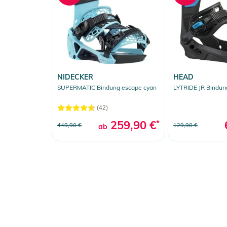
NIDECKER
HEAD
SUPERMATIC Bindung escape cyan
LYTRIDE JR Bindun
(42)
259,90 €
*
449,90 €
129,90 €
ab