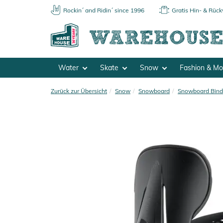
Rockin´ and Ridin´ since 1996
Gratis Hin- & Rüc
Water
Skate
Snow
Fashion & M
Zurück zur Übersicht
Snow
Snowboard
Snowboard Bin