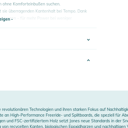
tion ohne Komforteinbußen suchen.
ert sie überragenden Kantenhalt bei Tempo. Dank
bertragen – für mehr Power bei weniger
eigen -
 ein ergonomisches 3° Fußbett machen sie zum
eigen -
100003800626
027
Men
lack
tandard
e revolutionären Technologien und ihren starken Fokus auf Nachhalti
tte an High-Performance Freeride- und Splitboards, die speziell für A
gen und FSC-zertifiziertem Holz setzt Jones neue Standards in der S
erstellerangaben anzeigen
g von recycelten Kanten, biologischen Epoxidharzen und nachhaltigen