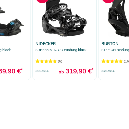
NIDECKER
BURTON
g black
SUPERMATIC OG Bindung black
STEP ON Bindung
(6)
(16
69,90 €
*
319,90 €
*
399,90 €
329,90 €
ab