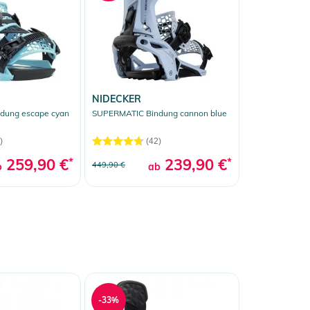
NIDECKER
dung escape cyan
SUPERMATIC Bindung cannon blue
)
(42)
259,90 €
*
239,90 €
*
449,90 €
b
ab
-33%