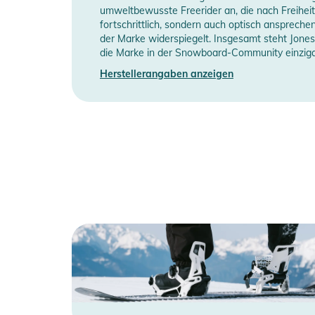
umweltbewusste Freerider an, die nach Freihei
fortschrittlich, sondern auch optisch anspreche
Einsatzbereich:
der Marke widerspiegelt. Insgesamt steht Jone
· Freeride · All-Mountain · Präziser Freestyle
die Marke in der Snowboard-Community einziga
Herstellerangaben anzeigen
Produktinformationen und Sich
Gebrauchsanweisungen, Sicherheitshinweise und Warn