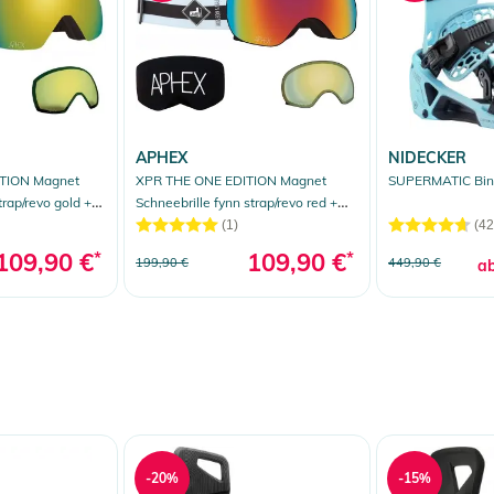
APHEX
NIDECKER
TION Magnet
XPR THE ONE EDITION Magnet
SUPERMATIC Bin
trap/revo gold +
Schneebrille fynn strap/revo red +
Zusatzglas yellow
(1)
(42
109,90 €
*
109,90 €
*
199,90 €
449,90 €
a
-20%
-15%