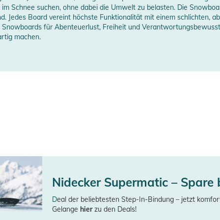
t im Schnee suchen, ohne dabei die Umwelt zu belasten. Die Snowboar
nd. Jedes Board vereint höchste Funktionalität mit einem schlichten, a
s Snowboards für Abenteuerlust, Freiheit und Verantwortungsbewusst
rtig machen.
erheitshinweise
ungen finden Sie direkt am Produkt.
Nidecker Supermatic – Spare 
D
eal der beliebtesten Step-In-Bindung – jetzt komfor
Gelange
hier
zu den Deals!