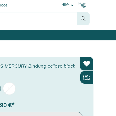
DE
Hilfe
0000€
ES
MERCURY Bindung eclipse black
L
*
,90
€