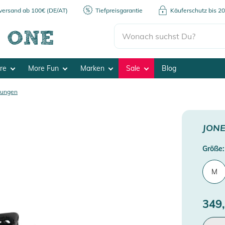
kversand ab 100€ (DE/AT)
Tiefpreisgarantie
Käuferschutz bis 2
ore
More Fun
Marken
Sale
Blog
dungen
JON
Größe:
M
349