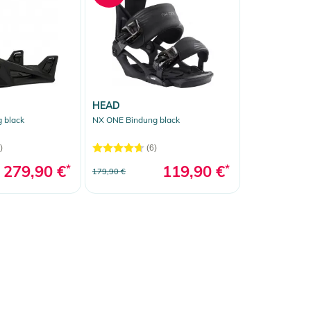
HEAD
 black
NX ONE Bindung black
)
(6)
279,90 €
*
119,90 €
*
179,90 €