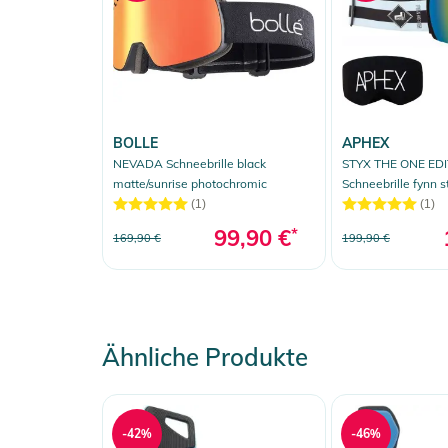
BOLLE
APHEX
NEVADA Schneebrille black
STYX THE ONE EDI
matte/sunrise photochromic
Schneebrille fynn s
Zusatzglas yellow
(1)
(1)
99,90 €
*
169,90 €
199,90 €
Ähnliche Produkte
-42%
-46%