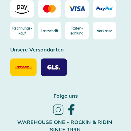
Rechnungs-
Raten-
Lastschrift
Vorkasse
kauf
zahlung
Unsere Versandarten
Unsere
Unsere
Versandarten
Versandarten
DHL
GLS
Folge uns
Follow
Follow
us
us
on
on
WAREHOUSE ONE - ROCKIN & RIDIN
Instagram
Facebook
SINCE 1996