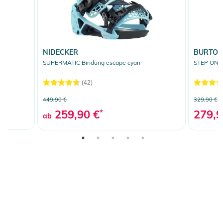
NIDECKER
BURTO
SUPERMATIC Bindung escape cyan
STEP ON B
(42)
449,90 €
329,90 €
259,90 €
*
279,9
ab