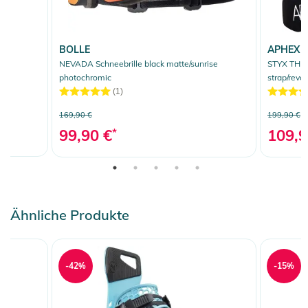
BOLLE
APHEX
lum
NEVADA Schneebrille black matte/sunrise
STYX THE 
photochromic
strap/revo
(1)
169,90 €
199,90 €
99,90 €
*
109,9
Ähnliche Produkte
-42%
-15%