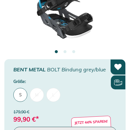
BENT METAL
BOLT Bindung grey/blue
Größe:
S
M
L
179,90 €
*
99,90
€
JETZT 44% SPAREN!