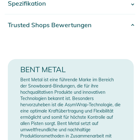
Spezifikation
- Mehr anzeigen -
sondern schont auch noch den Geldbeutel! Bring deinen
Winter mit der BOLT in Schwung!
Artikelnummer
2100003773944
Trusted Shops Bewertungen
Eigenschaften:
Gender
Men
- PERFORMANCE POLYMER NYLON HIGHBACK 4/10
- MOBILITY ANKLE STRAP
Erscheinungsjahr
2025
- LIGHT FORM TOE STRAP
- UNI-BODY CHASSIS/LARGE AXIS DISK (4X4, 2X4,
Farbe
blue
BENT METAL
CHANNEL)
- BORON FIBER DRIVE PLATE 4/10
Bindungs-Typ
Standard
Bent Metal ist eine führende Marke im Bereich
der Snowboard-Bindungen, die für ihre
Produktinformationen und
hochqualitativen Produkte und innovativen
Manufacturer
Herstellerangaben
Sicherheitshinweise
Technologien bekannt ist. Besonders
Information
anzeigen
hervorzuheben ist die AsymWrap-Technologie, die
Gebrauchsanweisungen, Sicherheitshinweise und Warnungen
eine optimale Kraftübertragung und Flexibilität
finden Sie direkt am Produkt.
ermöglicht und somit für höchste Kontrolle auf
allen Pisten sorgt. Bent Metal setzt auf
umweltfreundliche und nachhaltige
Produktionsmethoden in Zusammenarbeit mit