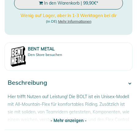
In den Warenkorb
|
99,90
€
*
Wenig auf Lager, aber in 1-3 Werktagen bei dir
(in DE)
Mehr Informationen
BENT METAL
Den Store besuchen
Beschreibung
Hier trifft Nutzen auf Leistung! Die BOLT ist ein Unisex-Modell
mit All-Mountain-Flex für komfortables Riding. Zusätzlich ist
sie mit soliden, von Teamridern getesteten, Komponenten, wie
einem weichen, verstellbaren Anklestrap und den Flex Control
- Mehr anzeigen -
unseres einzigartigen Drive-Plate-Systems ausgestattet. Und
das Beste: Unsere BMBW Bolt sieht nicht nur gut aus,