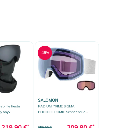
-19%
SALOMON
brille fiesta
RADIUM PRIME SIGMA
ny onyx
PHOTOCHROMIC Schneebrille
white/sigma photo sky blue
219,90 €
*
209,90 €
*
259,90 €