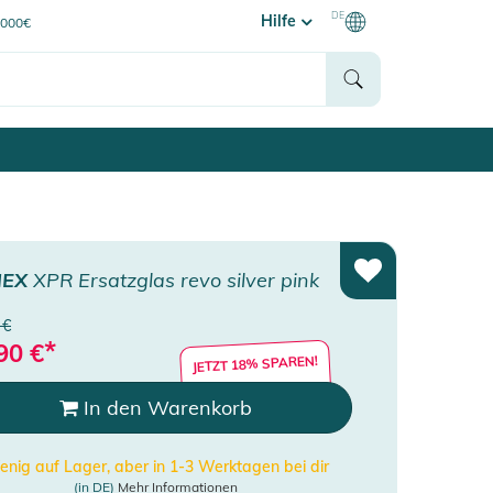
DE
Hilfe
0000€
HEX
XPR Ersatzglas revo silver pink
 €
*
90
€
JETZT 18% SPAREN!
In den Warenkorb
nig auf Lager, aber in 1-3 Werktagen bei dir
(in DE)
Mehr Informationen