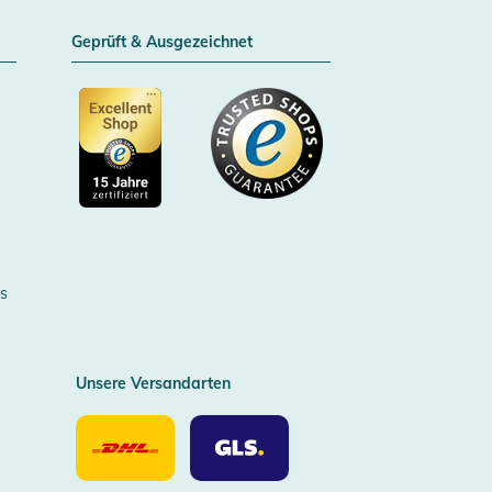
Geprüft & Ausgezeichnet
Zertifizierter Trusted Shop
s
Unsere Versandarten
Unsere
Unsere
Versandarten
Versandarten
DHL
GLS