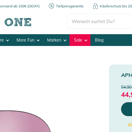
kversand ab 100€ (DE/AT)
Tiefpreisgarantie
Käuferschutz bis 2
ore
More Fun
Marken
Sale
Blog
AP
54,90
44,
We