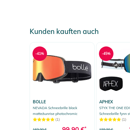
Kunden kauften auch
-41%
-45%
BOLLE
APHEX
NEVADA Schneebrille black
STYX THE ONE EDI
matte/sunrise photochromic
Schneebrille fynn s
Zusatzglas yellow
(1)
(1)
99,90 €
*
169,90 €
199,90 €