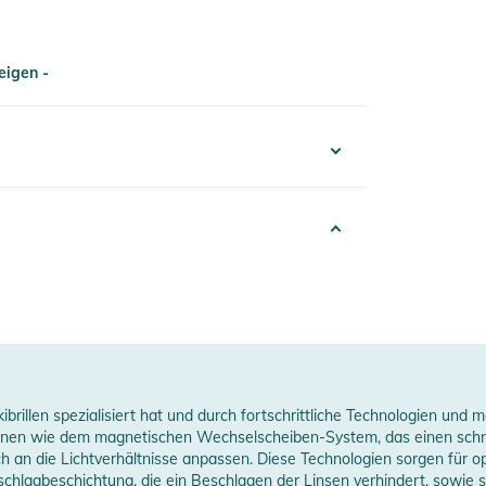
eigen -
htung auf der Außenseite
eigen -
erheitshinweise
ungen finden Sie direkt am Produkt.
719322897121
nisex
026
ink
kibrillen spezialisiert hat und durch fortschrittliche Technologien u
erstellerangaben anzeigen
tionen wie dem magnetischen Wechselscheiben-System, das einen schn
 an die Lichtverhältnisse anpassen. Diese Technologien sorgen für op
hlagbeschichtung, die ein Beschlagen der Linsen verhindert, sowie sph