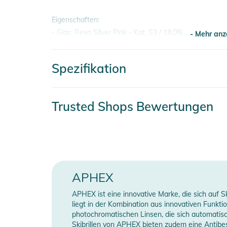
Eigenschaften:
- Glas: Revo Silver Pink - Kat. S3 / 18,0%
- Mehr anz
- Scheibe kann magnetisch ausgetauscht werden
- CAT3 Smoked Scheibe mit Revo Silver Pink Beschic
Spezifikation
- Mehr anz
Produktinformationen und Sich
Gebrauchsanweisungen, Sicherheitshinweise und Warn
Artikelnummer
8
Trusted Shops Bewertungen
Gender
U
Erscheinungsjahr
2
Farbe
p
APHEX
APHEX ist eine innovative Marke, die sich auf S
Manufacturer Information
H
liegt in der Kombination aus innovativen Funk
photochromatischen Linsen, die sich automatisch
Skibrillen von APHEX bieten zudem eine Antibesc