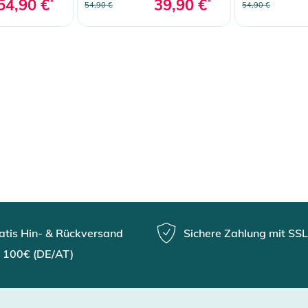
54,90 €
*
39,90 €
*
54,90 €
54,90 €
atis Hin- & Rückversand
Sichere Zahlung mit SSL
 100€ (DE/AT)