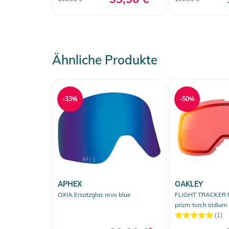
Ähnliche Produkte
-33%
-50%
APHEX
OAKLEY
OXIA Ersatzglas revo blue
FLIGHT TRACKER M
prizm torch iridium
(1)