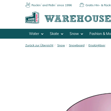
Rockin´ and Ridin´ since 1996
Gratis Hin- & Rüc
Water
Skate
Snow
Fashion & M
Zurück zur Übersicht
Snow
Snowboard
Ersatzgläser