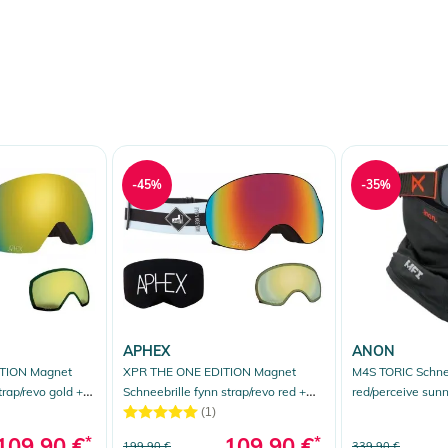
-45%
-35%
APHEX
ANON
TION Magnet
XPR THE ONE EDITION Magnet
M4S TORIC Schnee
trap/revo gold +
Schneebrille fynn strap/revo red +
red/perceive sun
Zusatzglas yellow
(1)
109,90 €
*
109,90 €
*
199,90 €
339,90 €