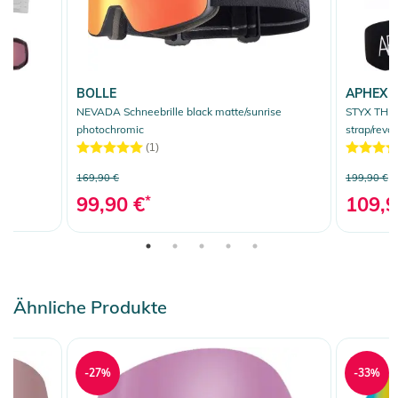
BOLLE
APHEX
IC
NEVADA Schneebrille black matte/sunrise
STYX THE 
e
photochromic
strap/revo
(1)
169,90 €
199,90 €
99,90 €
*
109,9
Ähnliche Produkte
-27%
-33%