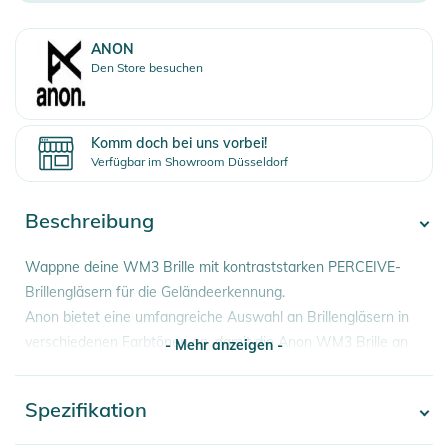
ANON
Den Store besuchen
Komm doch bei uns vorbei!
Verfügbar im Showroom Düsseldorf
Beschreibung
Wappne deine WM3 Brille mit kontraststarken PERCEIVE-
Brillengläsern für die Geländeerkennung.
Anon bietet eine umfangreiche Auswahl an Brillengläsern in
verschiedenen Farbtönen an, damit die Anon WM3 Brille an
- Mehr anzeigen -
jedes Wetter angepasst werden kann. Alle diese Anon WM3
PERCEIVE-Brillengläser bieten einen starken Kontrast für die
Spezifikation
- Mehr anzeigen -
Geländeerkennung und sind für eine unübertroffene klare
Sicht in den unterschiedlichsten Bedingungen mit einer kratz-,