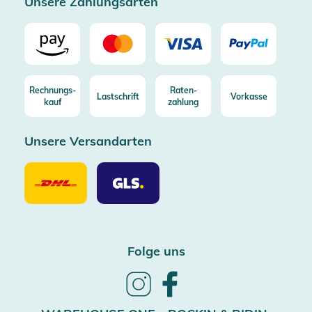
Unsere Zahlungsarten
Rechnungs-
Raten-
Lastschrift
Vorkasse
kauf
zahlung
Unsere Versandarten
Unsere
Unsere
Versandarten
Versandarten
DHL
GLS
Folge uns
Follow
Follow
us
us
on
on