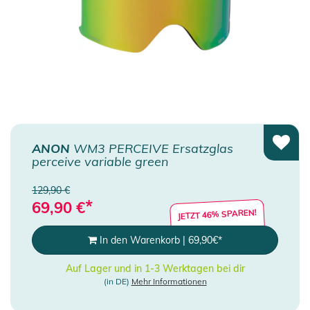
ANON
WM3 PERCEIVE Ersatzglas
perceive variable green
129,90 €
*
69,90
€
JETZT 46% SPAREN!
In den Warenkorb
|
69,90
€
*
Auf Lager und in 1-3 Werktagen bei dir
(in DE)
Mehr Informationen