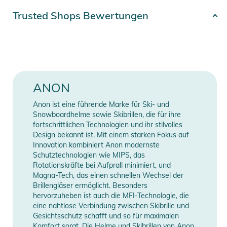
schmier- und wasserfesten Beschichtung sowie einer Anti-
Artikelnummer
9009521887610
Trusted Shops Bewertungen
Beschlag-Behandlung ausgestattet.
Farbe
green
Eigenschaften:
Erscheinungsjahr
2025
- Passend für Anon WM3 Brillen
- Das PERCEIVE-Brillenglas bietet kontrastreiche Sicht und
Gender
Women
ANON
klares Erkennen des Geländes bei nahezu allen
Lichtverhältnissen; Eine wasser- und ölabweisende
Anon ist eine führende Marke für Ski- und
Manufacturer
Herstellerangaben
Beschichtung bietet unübertroffene Wisch-, Kratz- und
Snowboardhelme sowie Skibrillen, die für ihre
Information
anzeigen
Feuchtigkeitsbeständigkeit auf der äußeren Fläche des
fortschrittlichen Technologien und ihr stilvolles
Design bekannt ist. Mit einem starken Fokus auf
Brillenglases für eine klare Optik und eine einfache Reinigung
Innovation kombiniert Anon modernste
- Das Design der zylindrischen injizierten Brillenglas-Form
Schutztechnologien wie MIPS, das
reduziert periphere Verzerrungen
Rotationskräfte bei Aufprall minimiert, und
- Die Anti-Beschlag-Behandlung Integral Clarity Technology
Magna-Tech, das einen schnellen Wechsel der
Brillengläser ermöglicht. Besonders
übertrifft die Basic-Standards der Anti-Beschlag-
hervorzuheben ist auch die MFI-Technologie, die
Beschichtung und bietet eine kristallklare Sicht, die über einen
eine nahtlose Verbindung zwischen Skibrille und
längeren Zeitraum anhält
Gesichtsschutz schafft und so für maximalen
- Inklusive Kompressions-Brillenetui
Komfort sorgt. Die Helme und Skibrillen von Anon