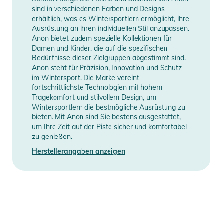
sind in verschiedenen Farben und Designs
Produktinformationen und
erhältlich, was es Wintersportlern ermöglicht, ihre
Ausrüstung an ihren individuellen Stil anzupassen.
Sicherheitshinweise
Anon bietet zudem spezielle Kollektionen für
Damen und Kinder, die auf die spezifischen
Gebrauchsanweisungen, Sicherheitshinweise und Warnungen
Bedürfnisse dieser Zielgruppen abgestimmt sind.
finden Sie direkt am Produkt.
Anon steht für Präzision, Innovation und Schutz
im Wintersport. Die Marke vereint
fortschrittlichste Technologien mit hohem
Tragekomfort und stilvollem Design, um
Wintersportlern die bestmögliche Ausrüstung zu
bieten. Mit Anon sind Sie bestens ausgestattet,
um Ihre Zeit auf der Piste sicher und komfortabel
zu genießen.
Herstellerangaben anzeigen