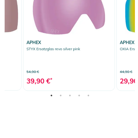
APHEX
APHEX
STYX Ersatzglas revo silver pink
OXIA Ersat
54,90 €
44,90 €
39,90 €
*
29,90