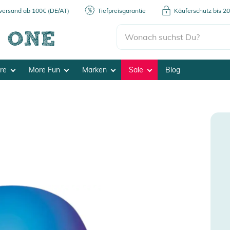
kversand ab 100€ (DE/AT)
Tiefpreisgarantie
Käuferschutz bis 2
ore
More Fun
Marken
Sale
Blog