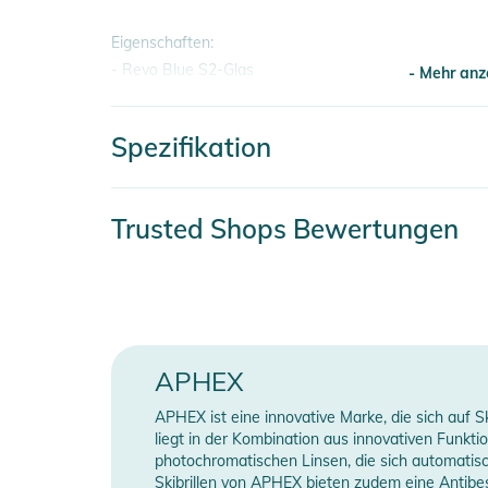
Eigenschaften:
- Revo Blue S2-Glas
- Mehr anz
- Brillenglas kann magnetisch ausgetauscht werden
- Lens: Revo Blue - Cat. S2 / 18,4%
Spezifikation
- Mehr anz
Produktinformationen und Sich
Artikelnummer
8
Trusted Shops Bewertungen
Gebrauchsanweisungen, Sicherheitshinweise und Warn
Farbe
b
Gender
U
Erscheinungsjahr
2
APHEX
APHEX ist eine innovative Marke, die sich auf S
Manufacturer Information
H
liegt in der Kombination aus innovativen Funk
photochromatischen Linsen, die sich automatisch
Skibrillen von APHEX bieten zudem eine Antibesc