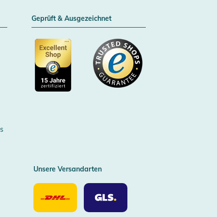
Geprüft & Ausgezeichnet
Zertifizierter Trusted Shop
s
Unsere Versandarten
Unsere
Unsere
Versandarten
Versandarten
DHL
GLS