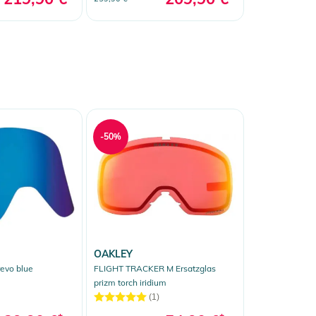
-50%
OAKLEY
revo blue
FLIGHT TRACKER M Ersatzglas
prizm torch iridium
(1)