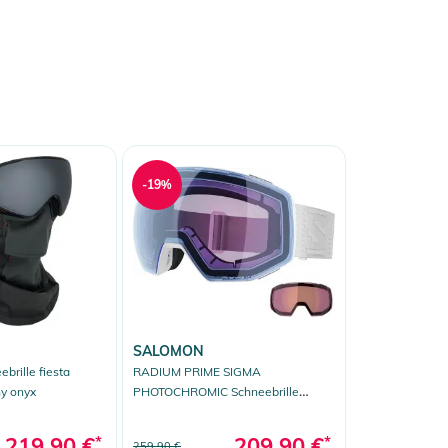
-19%
SALOMON
brille fiesta
RADIUM PRIME SIGMA
ny onyx
PHOTOCHROMIC Schneebrille
white/sigma photo sky blue
219,90 €
*
209,90 €
*
259,90 €