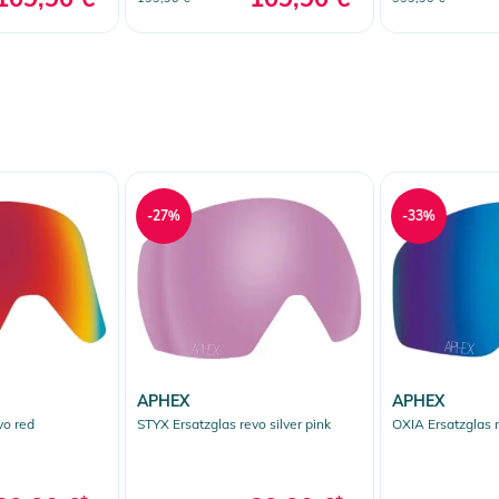
-27%
-33%
APHEX
APHEX
vo red
STYX Ersatzglas revo silver pink
OXIA Ersatzglas 