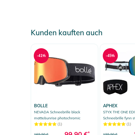
Kunden kauften auch
-41%
-45%
BOLLE
APHEX
NEVADA Schneebrille black
STYX THE ONE EDI
matte/sunrise photochromic
Schneebrille fynn s
Zusatzglas yellow
(1)
(1)
99,90 €
*
169,90 €
199,90 €