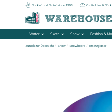
Rockin´ and Ridin´ since 1996
Gratis Hin- & Rüc
Water
Skate
Snow
Fashion & M
Zurück zur Übersicht
Snow
Snowboard
Ersatzgläser