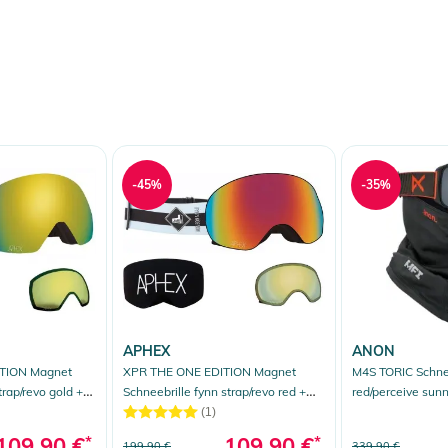
-45%
-35%
APHEX
ANON
TION Magnet
XPR THE ONE EDITION Magnet
M4S TORIC Schnee
trap/revo gold +
Schneebrille fynn strap/revo red +
red/perceive sun
Zusatzglas yellow
(1)
109,90 €
*
109,90 €
*
199,90 €
339,90 €