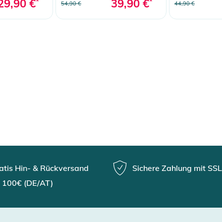
29,90 €
*
39,90 €
*
54,90 €
44,90 €
atis Hin- & Rückversand
Sichere Zahlung mit SSL
 100€ (DE/AT)