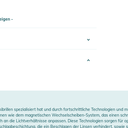
eigen -
eigen -
erheitshinweise
719322895097
ungen finden Sie direkt am Produkt.
lue
nisex
026
kibrillen spezialisiert hat und durch fortschrittliche Technologien u
erstellerangaben anzeigen
tionen wie dem magnetischen Wechselscheiben-System, das einen schn
 an die Lichtverhältnisse anpassen. Diese Technologien sorgen für op
hlagbeschichtung, die ein Beschlagen der Linsen verhindert, sowie sph