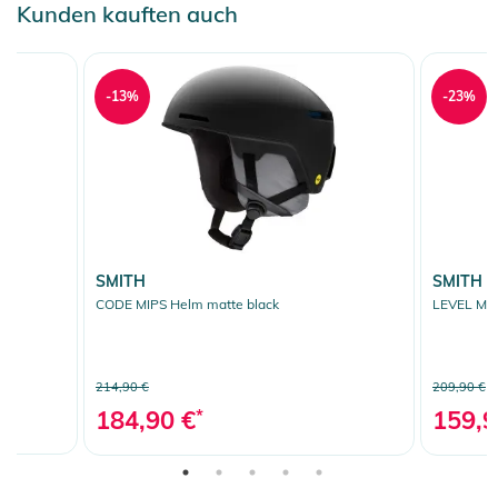
Kunden kauften auch
-13%
-23%
SMITH
SMITH
 65
CODE MIPS Helm matte black
LEVEL MIP
214,90 €
209,90 €
184,90 €
*
159,9