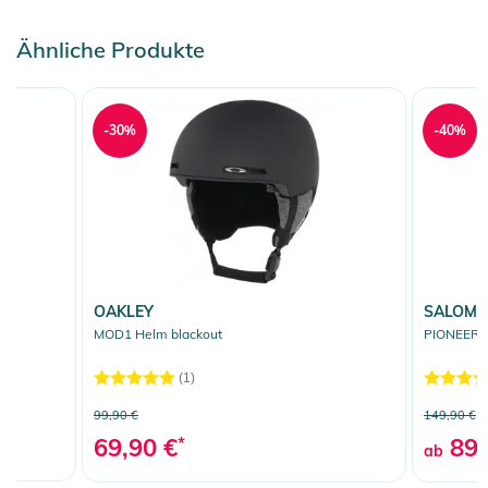
Ähnliche Produkte
-30%
-40%
OAKLEY
SALOM
MOD1 Helm blackout
PIONEER L
(1)
99,90 €
149,90 €
69,90 €
*
89,
ab