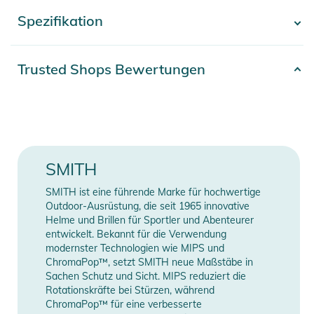
Energieabsorption bei einem Sturz. Und wenn an einem
Spezifikation
- Mehr anzeigen -
kalten, stürmischen Tag plötzlich die Sonne rauskommt,
kannst du dein Kopfklima ganz einfach über die verstellbaren
Lüftungsschlitze regulieren. Dank der mit Audiosystemen
Artikelnummer
2332526020096
Trusted Shops Bewertungen
kompatiblen Ohrenschützer nimmst du deinen Soundtrack mit
Gender
Men
auf die Piste. Der Sitz des Helms lässt sich per Drehrädchen
mit einer Hand passgenau einstellen.
Erscheinungsjahr
2026
Eigenschaften:
Farbe
grey
SMITH
SCHUTZ:
- Zonenbasierter Koroyd® Aufprallschutz sorgt für
Feature
MIPS
SMITH ist eine führende Marke für hochwertige
Leichtigkeit, Belüftung und Energieabsorption
Outdoor-Ausrüstung, die seit 1965 innovative
- Mips® Kopfschutzsystem fängt Rotationskräfte bei einem
Helme und Brillen für Sportler und Abenteurer
Manufacturer
Herstellerangaben
entwickelt. Bekannt für die Verwendung
Schrägaufprall ab
Information
anzeigen
modernster Technologien wie MIPS und
PASSFORM:
ChromaPop™, setzt SMITH neue Maßstäbe in
- Lässt sich für hohen Tragekomfort und maximale Belüftung
Sachen Schutz und Sicht. MIPS reduziert die
lückenlos in Smith Brillen integrieren
Rotationskräfte bei Stürzen, während
ChromaPop™ für eine verbesserte
- AirEvac Belüftungssystem wirkt mit Smith Brillen zusammen