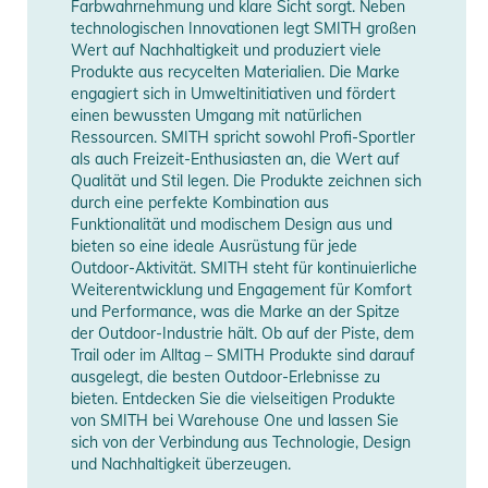
Farbwahrnehmung und klare Sicht sorgt. Neben
und hält die Scheibe beschlagfrei
technologischen Innovationen legt SMITH großen
- Rundum mikroverstellbares Dial Fit System zum einfachen
Wert auf Nachhaltigkeit und produziert viele
und schnellen Regulieren der Passform
Produkte aus recycelten Materialien. Die Marke
engagiert sich in Umweltinitiativen und fördert
INTEGRATION:
einen bewussten Umgang mit natürlichen
- Einhändig verstellbare Lüftungsschlitze
Ressourcen. SMITH spricht sowohl Profi-Sportler
- 16 Lüftungsschlitze
als auch Freizeit-Enthusiasten an, die Wert auf
- Abnehmbare Snapfit SL2 Ohrenschützer sorgen für
Qualität und Stil legen. Die Produkte zeichnen sich
durch eine perfekte Kombination aus
zusätzliche Wärme und sind mit Helmlautsprechern
Funktionalität und modischem Design aus und
kompatibel
bieten so eine ideale Ausrüstung für jede
- Mit Aleck® Audiosystemen kompatibel
Outdoor-Aktivität. SMITH steht für kontinuierliche
INCLUSIVE:
Weiterentwicklung und Engagement für Komfort
und Performance, was die Marke an der Spitze
- Smith Helmtasche
der Outdoor-Industrie hält. Ob auf der Piste, dem
Trail oder im Alltag – SMITH Produkte sind darauf
Produktinformationen und
ausgelegt, die besten Outdoor-Erlebnisse zu
Sicherheitshinweise
bieten. Entdecken Sie die vielseitigen Produkte
von SMITH bei Warehouse One und lassen Sie
Gebrauchsanweisungen, Sicherheitshinweise und Warnungen
sich von der Verbindung aus Technologie, Design
finden Sie direkt am Produkt.
und Nachhaltigkeit überzeugen.