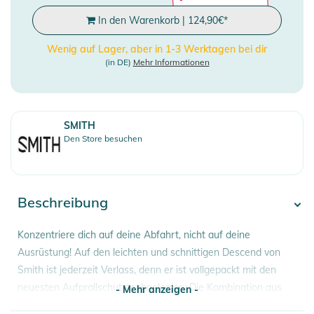
In den Warenkorb
|
124,90
€
*
Wenig auf Lager, aber in 1-3 Werktagen bei dir
(in DE)
Mehr Informationen
SMITH
Den Store besuchen
Beschreibung
Konzentriere dich auf deine Abfahrt, nicht auf deine
Ausrüstung! Auf den leichten und schnittigen Descend von
Smith ist jederzeit Verlass, denn er ist vollgepackt mit den
neuesten Aufprallschutztechnologien: Die Kombination aus
- Mehr anzeigen -
Mips® und zonenbasiertem Koroyd® verbessert die