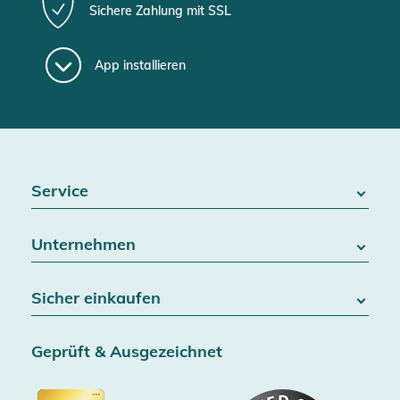
Sichere Zahlung mit SSL
App installieren
Service
FAQ / Hilfe
Unternehmen
Batteriegesetz
Kontakt
Über uns
Widerrufsrecht
Sicher einkaufen
Blog
Vertrag widerrufen
Team
Datenschutz
Versand & Lieferung
Jobs
Geprüft & Ausgezeichnet
AGB & Kundeninformationen
SSL-Verschlüsselung
Partner
Barrierefreiheitserklärung
Zertifiziert durch Trusted Shops
Gutscheine