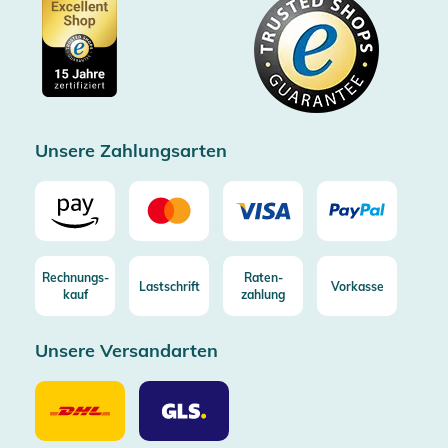
Datenschutz
Showroom Düsseldorf
Käuferschutz bis 20000€
Cookie-Einstellungen
Impressum
Gratis Versand ab 100€ Bestellwert (in DE/AT)
Kostenlose Rücksendung (aus DE/AT)
Zertifizierter Trusted Shop
Unsere Zahlungsarten
Rechnungs-
Raten-
Lastschrift
Vorkasse
kauf
zahlung
Unsere Versandarten
Unsere
Unsere
Versandarten
Versandarten
DHL
GLS