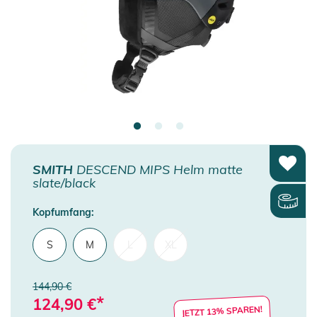
SMITH
DESCEND MIPS Helm matte
slate/black
Kopfumfang:
S
M
L
XL
144,90 €
*
124,90
€
JETZT 13% SPAREN!