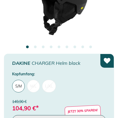
DAKINE
CHARGER Helm black
Kopfumfang:
S/M
M/L
L/XL
149,90 €
*
104,90
€
JETZT 30% SPAREN!