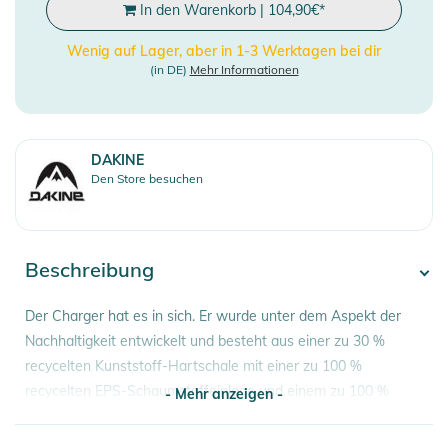
In den Warenkorb
|
104,90
€
*
Wenig auf Lager, aber in 1-3 Werktagen bei dir
(in DE)
Mehr Informationen
DAKINE
Den Store besuchen
Beschreibung
Der Charger hat es in sich. Er wurde unter dem Aspekt der
Nachhaltigkeit entwickelt und besteht aus einer zu 30 %
recycelten Kunststoff-Hartschale mit einer zu 100 %
recycelten EPS-Schaumstoffeinlage und einem zu 100 %
- Mehr anzeigen -
recycelten rPET-Gurtband. Außerdem ist er mit dem
weltberühmten MIPS® Brain Protection System ausgestattet,