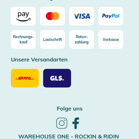
Rechnungs-
Raten-
Lastschrift
Vorkasse
kauf
zahlung
Unsere Versandarten
Unsere
Unsere
Versandarten
Versandarten
DHL
GLS
Folge uns
Follow
Follow
us
us
on
on
WAREHOUSE ONE - ROCKIN & RIDIN
Instagram
Facebook