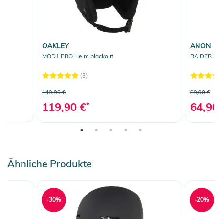
OAKLEY
ANON
MOD1 PRO Helm blackout
RAIDER 3 
(3)
149,90 €
89,90 €
119,90 €
*
64,90
Ähnliche Produkte
-30%
-20%