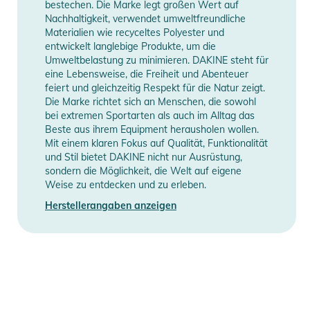
bestechen. Die Marke legt großen Wert auf
- 100% recyceltes EPD-Schaumfutter
Nachhaltigkeit, verwendet umweltfreundliche
- 100% Polyester offenzelliges gepolstertes Futter
Materialien wie recyceltes Polyester und
entwickelt langlebige Produkte, um die
- Fidlock® magnetische Gurtschnalle mit Einhandbedienung
Umweltbelastung zu minimieren. DAKINE steht für
- Audiosystem kompatibel
eine Lebensweise, die Freiheit und Abenteuer
- Brillenbandhalterung
feiert und gleichzeitig Respekt für die Natur zeigt.
- 100% recyceltes PET-Gurtband
Die Marke richtet sich an Menschen, die sowohl
bei extremen Sportarten als auch im Alltag das
- 4 aktive und 7 passive Belüftungsöffnungen
Beste aus ihrem Equipment herausholen wollen.
Mit einem klaren Fokus auf Qualität, Funktionalität
Produktinformationen und
und Stil bietet DAKINE nicht nur Ausrüstung,
Sicherheitshinweise
sondern die Möglichkeit, die Welt auf eigene
Weise zu entdecken und zu erleben.
Gebrauchsanweisungen, Sicherheitshinweise und Warnungen
Herstellerangaben anzeigen
finden Sie direkt am Produkt.