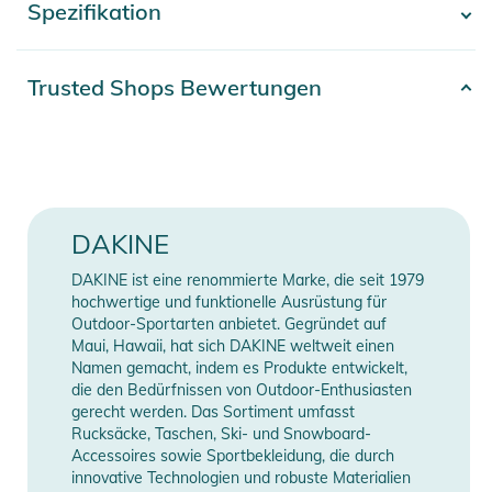
Spezifikation
- Mehr anzeigen -
das entwickelt wurde, um die Rotationsbewegung des
Gehirns bei einem Aufprall zu reduzieren. Das verstellbare
Einstellrad des Passformsystems sorgt für einen bequemen
Artikelnummer
2100003763259
Trusted Shops Bewertungen
Sitz, denn ein Helm ist nur so gut, wie er beim Tragen passt,
Gender
Unisex
und bei der Entwicklung unserer geformten Hartschale stand
die Haltbarkeit im Vordergrund. Eine Fidlock-Magnetschnalle
Farbe
black
macht das Aufsetzen so einfach wie das Abnehmen und mit
4 aktiven Belüftungsöffnungen und 7 passiven
Erscheinungsjahr
2026
DAKINE
Belüftungsöffnungen bietet der Charger reichlich
Luftzirkulation, so dass Sie ihn auf dem Berg ganz auslassen
DAKINE ist eine renommierte Marke, die seit 1979
Manufacturer
Herstellerangaben
können. Bei der Charger ist der Name Programm. Zieh ihn an
hochwertige und funktionelle Ausrüstung für
Information
anzeigen
und mach dich auf den Weg, denn du weißt, dass deine
Outdoor-Sportarten anbietet. Gegründet auf
Maui, Hawaii, hat sich DAKINE weltweit einen
Kuppel in guten Händen ist.
Namen gemacht, indem es Produkte entwickelt,
die den Bedürfnissen von Outdoor-Enthusiasten
Eigenschaften:
gerecht werden. Das Sortiment umfasst
- MIPS® Brain Protection System reduziert die
Rucksäcke, Taschen, Ski- und Snowboard-
Accessoires sowie Sportbekleidung, die durch
Rotationsbewegung des Gehirns im Falle eines Sturzes
innovative Technologien und robuste Materialien
- 30% recyceltes ABS, 70% ABS spritzgegossene Hartschale