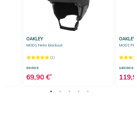
OAKLEY
OAKLEY
MOD1 Helm blackout
MOD1 PRO
(1)
99,90 €
149,90 €
69,90 €
*
119,9