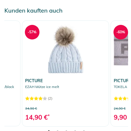
Kunden kauften auch
-57%
-60%
PICTURE
PICTUR
en/black
EZAH Mütze ice melt
TOKELA St
(2)
34,90 €
24,90 €
14,90 €
*
9,90 