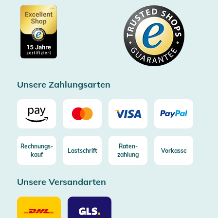
Barrierefreiheitserklärung
Zertifiziert durch Trusted Shops
Gutscheine
Datenschutz
Showroom Düsseldorf
Käuferschutz bis 20000€
Cookie-Einstellungen
Impressum
Gratis Versand ab 100€ Bestellwert (in DE/AT)
Kostenlose Rücksendung (aus DE/AT)
Zertifizierter Trusted Shop
Unsere Zahlungsarten
Rechnungs-
Raten-
Lastschrift
Vorkasse
kauf
zahlung
Unsere Versandarten
Unsere
Unsere
Versandarten
Versandarten