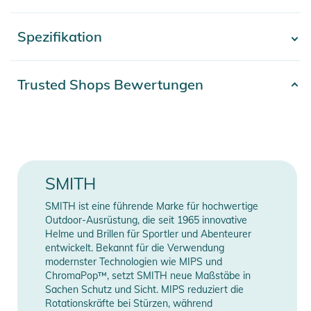
auf Kosten der Passform. Mit dem Vertrauen in deine Skibrille
mit Magnetwechselscheibe findest du ganz sicher den
Spezifikation
- Mehr anzeigen -
tiefsten Powder und die am frischesten präparierten Pisten.
Eigenschaften:
Artikelnummer
0197737019341
Trusted Shops Bewertungen
VISION:
Farbe
white
- Das Smith MAG-Scheibenwechselsystem verwendet
Magnete für einen schnellen, einfachen Austausch
Gender
Men
- ChromaPop-Scheiben verstärken den Kontrast und die
natürliche Farbe, wodurch Details hervorgehoben werden
Erscheinungsjahr
2026
SMITH
- Sphärische Carbon-X-Scheibe für unverzerrte Optik und
Aufprallfestigkeit
SMITH ist eine führende Marke für hochwertige
Manufacturer
Herstellerangaben
- 5X Antibeschlag-Scheibe für verbesserte
Outdoor-Ausrüstung, die seit 1965 innovative
Information
anzeigen
Antibeschlagleistung
Helme und Brillen für Sportler und Abenteurer
entwickelt. Bekannt für die Verwendung
- TLT Glastechnologie für kristallklare Sicht
modernster Technologien wie MIPS und
PASSFORM:
ChromaPop™, setzt SMITH neue Maßstäbe in
- Kleine Passform
Sachen Schutz und Sicht. MIPS reduziert die
- Der Responsive Fit- Rahmen passt sich deinem Gesicht an
Rotationskräfte bei Stürzen, während