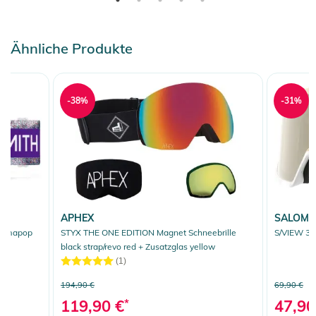
Ähnliche Produkte
-38%
-31%
APHEX
SALOM
hromapop
STYX THE ONE EDITION Magnet Schneebrille
S/VIEW 3 
black strap/revo red + Zusatzglas yellow
(1)
194,90 €
69,90 €
119,90 €
*
47,90