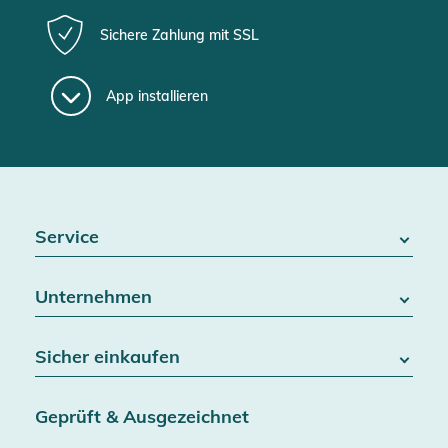
Sichere Zahlung mit SSL
App installieren
Service
FAQ / Hilfe
Unternehmen
Batteriegesetz
Kontakt
Über uns
Widerrufsrecht
Sicher einkaufen
Blog
Vertrag widerrufen
Team
Datenschutz
Versand & Lieferung
Jobs
Geprüft & Ausgezeichnet
AGB & Kundeninformationen
SSL-Verschlüsselung
Partner