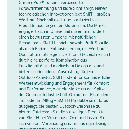
ChromaPop™ für eine verbesserte
und sorgt so für präzisen, komfortablen Sitz
Farbwahrnehmung und klare Sicht sorgt. Neben
- Mit dem QuickFit Band-Anpassungssystem findest du
technologischen Innovationen legt SMITH großen
schnell den richtigen Sitz
Wert auf Nachhaltigkeit und produziert viele
- Dreilagige DriWix-Gesichtsschaumauflage,
Produkte aus recycelten Materialien. Die Marke
engagiert sich in Umweltinitiativen und fördert
feuchtigkeitsregulierend, für beschlagfreie Sicht
einen bewussten Umgang mit natürlichen
INTEGRATION:
Ressourcen. SMITH spricht sowohl Profi-Sportler
- Konzipiert für eine optimale Smith-Helmintegration für
als auch Freizeit-Enthusiasten an, die Wert auf
maximalen Komfort, Belüftung und beschlagfreie Leistung
Qualität und Stil legen. Die Produkte zeichnen sich
durch eine perfekte Kombination aus
- Ultrabreites, silikonbeschichtetes Brillenband für sicheren
Funktionalität und modischem Design aus und
und rutschfesten Sitz
bieten so eine ideale Ausrüstung für jede
INCLUSIVE:
Outdoor-Aktivität. SMITH steht für kontinuierliche
- Zwei Scheiben: ChromaPop-Performance-Tönungen für
Weiterentwicklung und Engagement für Komfort
und Performance, was die Marke an der Spitze
helle und schlechte Lichtverhältnisse
der Outdoor-Industrie hält. Ob auf der Piste, dem
- Smith x gogglesoc Scheibenschutz
Trail oder im Alltag – SMITH Produkte sind darauf
- Mikrofaser Brillentasche mit separatem Scheibenfach
ausgelegt, die besten Outdoor-Erlebnisse zu
bieten. Entdecken Sie die vielseitigen Produkte
Produktinformationen und
von SMITH bei Warehouse One und lassen Sie
Sicherheitshinweise
sich von der Verbindung aus Technologie, Design