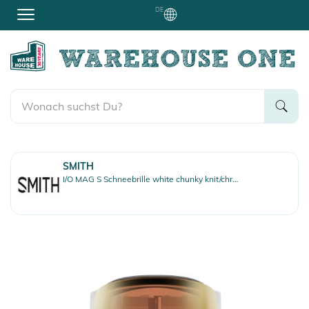
DE
SMITH
I/O MAG S Schneebrille white chunky knit/chromapop pro photochromic gold mirror