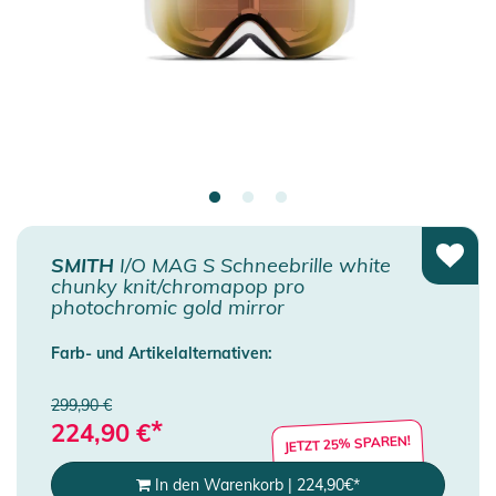
SMITH
I/O MAG S Schneebrille white
chunky knit/chromapop pro
photochromic gold mirror
Farb- und Artikelalternativen:
299,90 €
*
224,90
€
JETZT 25% SPAREN!
In den Warenkorb
|
224,90
€
*