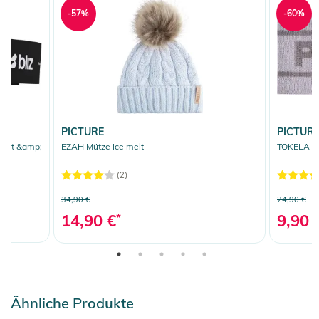
-57%
-60%
PICTURE
PICTUR
iolet &amp;
EZAH Mütze ice melt
TOKELA St
(2)
34,90 €
24,90 €
14,90 €
*
9,90 
Ähnliche Produkte