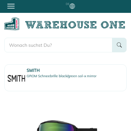
DE
SMITH
GROM Schneebrille black/green sol-x mirror