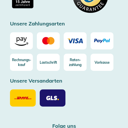
Kostenlose Rücksendung (aus DE/AT)
Zertifizierter Trusted Shop
Unsere Zahlungsarten
Rechnungs-
Raten-
Lastschrift
Vorkasse
kauf
zahlung
Unsere Versandarten
Unsere
Unsere
Versandarten
Versandarten
DHL
GLS
Folge uns