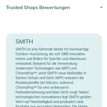
Kinderskibrille gesehen hat.
Artikelnummer
0716736058726
Trusted Shops Bewertungen
Farbe
black
Eigenschaften:
VISION:
Gender
Kids
- Mit ChromaPop-Scheibe erhältlich für Verstärkung der
Kontraste und Farben für mehr Kontrast und Detailschärfe
Erscheinungsjahr
2026
SMITH
- Sphärische Carbon-X-Scheibe für unverzerrte Optik und
Aufprallfestigkeit
SMITH ist eine führende Marke für hochwertige
Manufacturer
Herstellerangaben
- Fog-X Antibeschlag-Scheibe für verbesserte, beschlagfreie
Outdoor-Ausrüstung, die seit 1965 innovative
Information
anzeigen
Leistung
Helme und Brillen für Sportler und Abenteurer
entwickelt. Bekannt für die Verwendung
- TLT Glastechnologie für kristallklare Sicht
modernster Technologien wie MIPS und
PASSFORM:
ChromaPop™, setzt SMITH neue Maßstäbe in
- Mittelgroße Juniorpassform
Sachen Schutz und Sicht. MIPS reduziert die
- Dual-Slide-Brillenband zur einfachen Größenanpassung
Rotationskräfte bei Stürzen, während
ChromaPop™ für eine verbesserte
- Zweilagige DriWix-Gesichtsschaumauflage,
Farbwahrnehmung und klare Sicht sorgt. Neben
feuchtigkeitsregulierend, für beschlagfreie Sicht
technologischen Innovationen legt SMITH großen
INTEGRATION:
Wert auf Nachhaltigkeit und produziert viele
- Konzipiert für eine optimale Smith-Helmintegration für
Produkte aus recycelten Materialien. Die Marke