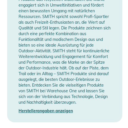
engagiert sich in Umweltinitiativen und fördert
maximalen Komfort, Belüftung und beschlagfreie Leistung
einen bewussten Umgang mit natürlichen
- Konzipiert für Brillenträger (OTG)
Ressourcen. SMITH spricht sowohl Profi-Sportler
- Bewegliche Schaumstoffmembran verhindert Druck auf
als auch Freizeit-Enthusiasten an, die Wert auf
Brillenbügel
Qualität und Stil legen. Die Produkte zeichnen sich
durch eine perfekte Kombination aus
- Silikonbeschichtetes Kopfband für rutschfesten Sitz
Funktionalität und modischem Design aus und
INCLUSIVE:
bieten so eine ideale Ausrüstung für jede
- Mikrofaser-Brillentasche
Outdoor-Aktivität. SMITH steht für kontinuierliche
Weiterentwicklung und Engagement für Komfort
Produktinformationen und
und Performance, was die Marke an der Spitze
Sicherheitshinweise
der Outdoor-Industrie hält. Ob auf der Piste, dem
Trail oder im Alltag – SMITH Produkte sind darauf
Gebrauchsanweisungen, Sicherheitshinweise und Warnungen
ausgelegt, die besten Outdoor-Erlebnisse zu
bieten. Entdecken Sie die vielseitigen Produkte
finden Sie direkt am Produkt.
von SMITH bei Warehouse One und lassen Sie
sich von der Verbindung aus Technologie, Design
und Nachhaltigkeit überzeugen.
Herstellerangaben anzeigen