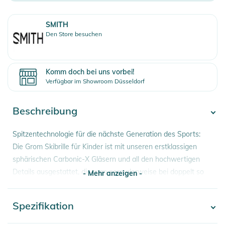
SMITH
Den Store besuchen
Komm doch bei uns vorbei!
Verfügbar im Showroom Düsseldorf
Beschreibung
Spitzentechnologie für die nächste Generation des Sports:
Die Grom Skibrille für Kinder ist mit unseren erstklassigen
sphärischen Carbonic-X Gläsern und all den hochwertigen
Details ausgestattet, die man normalerweise bei doppelt so
- Mehr anzeigen -
teuren Modellen findet. Als ideale OTG-Skibrille für
Brillenträger mit optionalen ChromaPop Gläsern überzeugt sie
Spezifikation
- Mehr anzeigen -
durch ein großes Innenvolumen sowie ein Anti- Beschlag-
System und einen frechen Stil, wie man ihn noch nie bei einer