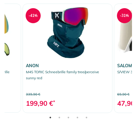
-41%
-31%
ANON
SALOM
brille
M4S TORIC Schneebrille family tree/perceive
S/VIEW 3 
w
sunny red
339,90 €
69,90 €
199,90 €
*
47,90