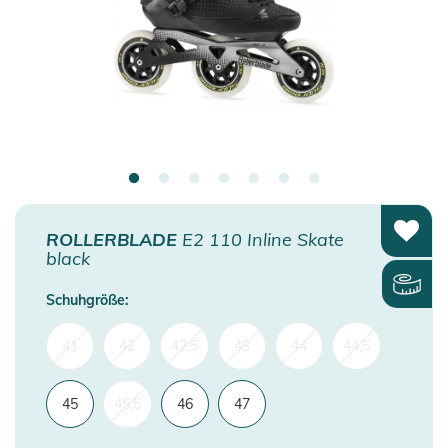
ROLLERBLADE
E2 110 Inline Skate
black
Schuhgröße:
41
42
42,5
43
44
44,5
45
45,5
46
47