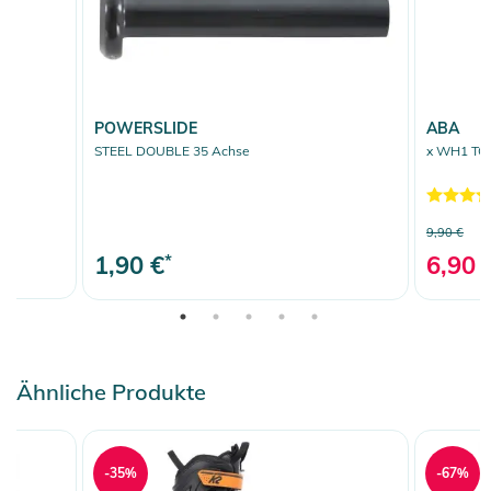
POWERSLIDE
ABA
STEEL DOUBLE 35 Achse
x WH1 TOR
9,90 €
1,90 €
*
6,90 
Ähnliche Produkte
-35%
-67%