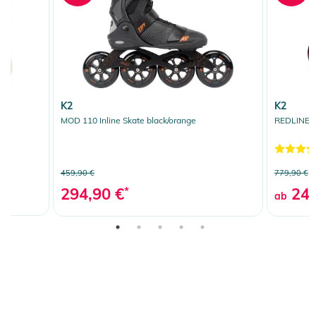
K2
K2
MOD 110 Inline Skate black/orange
REDLINE 11
459,90 €
779,90 €
294,90 €
*
249
ab