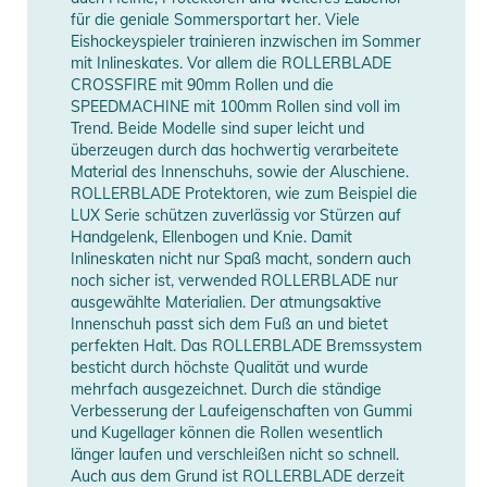
Das RCS System (Removable Cuff System) ermöglicht die
für die geniale Sommersportart her. Viele
Umwandlung von einem mittel hohen Schaft in einen Race-
Eishockeyspieler trainieren inzwischen im Sommer
mit Inlineskates. Vor allem die ROLLERBLADE
Skate. Sieh dir das passende Video unter "Medien" an, um
CROSSFIRE mit 90mm Rollen und die
das System kennenzulernen!
SPEEDMACHINE mit 100mm Rollen sind voll im
Trend. Beide Modelle sind super leicht und
Produktinformationen und
überzeugen durch das hochwertig verarbeitete
Sicherheitshinweise
Material des Innenschuhs, sowie der Aluschiene.
ROLLERBLADE Protektoren, wie zum Beispiel die
Gebrauchsanweisungen, Sicherheitshinweise und Warnungen
LUX Serie schützen zuverlässig vor Stürzen auf
finden Sie direkt am Produkt.
Handgelenk, Ellenbogen und Knie. Damit
Inlineskaten nicht nur Spaß macht, sondern auch
noch sicher ist, verwended ROLLERBLADE nur
ausgewählte Materialien. Der atmungsaktive
Innenschuh passt sich dem Fuß an und bietet
perfekten Halt. Das ROLLERBLADE Bremssystem
besticht durch höchste Qualität und wurde
mehrfach ausgezeichnet. Durch die ständige
Verbesserung der Laufeigenschaften von Gummi
und Kugellager können die Rollen wesentlich
länger laufen und verschleißen nicht so schnell.
Auch aus dem Grund ist ROLLERBLADE derzeit