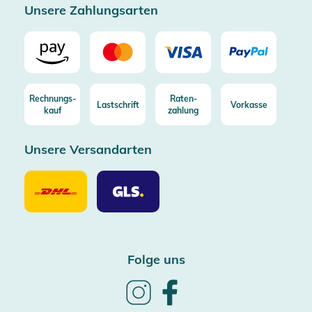
Unsere Zahlungsarten
Rechnungs-
Raten-
Lastschrift
Vorkasse
kauf
zahlung
Unsere Versandarten
Unsere
Unsere
Versandarten
Versandarten
DHL
GLS
Folge uns
Follow
Follow
us
us