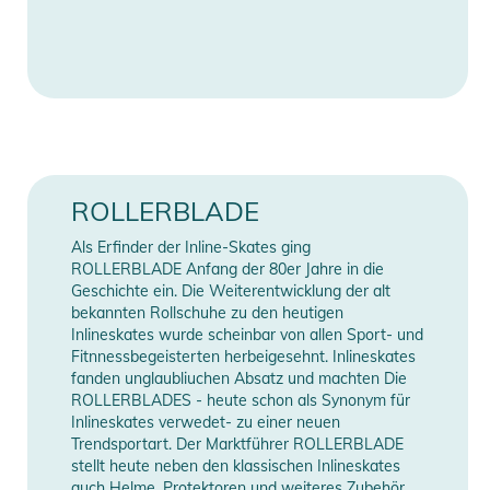
- 3WD Schiene aus extrudiertem Aluminium 320 mm/12,6",
seitlich verstellbar, entwickelt für 3 x 110 mm Rollen.
Manufacturer
Herstellerangaben
Upgrade-Option auf 125 mm für höhere Geschwindigkeiten
Information
anzeigen
und mehr Wendigkeit.
- Rollerblade Supreme Rollen 110mm/85A mit Twincam ILQ-7
Plus Lager. Upgrade-Option auf 125 mm Rollen.
Technische Details:
ROLLERBLADE
- SCHALE/OBERSCHUH: Carbon, abnehmbarer Cuff,
Als Erfinder der Inline-Skates ging
belüftetes Fußbett
ROLLERBLADE Anfang der 80er Jahre in die
- INNENSCHUH: Precision High Performance
Geschichte ein. Die Weiterentwicklung der alt
- VERSCHLUSS: 45° SCHNALLE, SCHNÜRSENKEL
bekannten Rollschuhe zu den heutigen
Inlineskates wurde scheinbar von allen Sport- und
- SCHIENE: Aluminium 3x110mm 295mm/11.6", Achsen,
Fitnnessbegeisterten herbeigesehnt. Inlineskates
verstellbar
fanden unglaubliuchen Absatz und machten Die
- ROLLEN: Supreme 110mm/85A
ROLLERBLADES - heute schon als Synonym für
- KUGELLAGER: Twincam ILQ-7 Plus
Inlineskates verwedet- zu einer neuen
Trendsportart. Der Marktführer ROLLERBLADE
- BREMSE: Nicht im Lieferumfang enthalten
stellt heute neben den klassischen Inlineskates
auch Helme, Protektoren und weiteres Zubehör