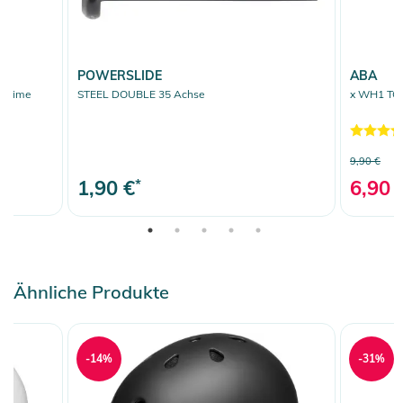
POWERSLIDE
ABA
e/lime
STEEL DOUBLE 35 Achse
x WH1 TOR
9,90 €
1,90 €
*
6,90 
Ähnliche Produkte
-14%
-31%