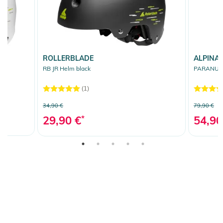
ROLLERBLADE
ALPINA
RB JR Helm black
PARANUS H
(1)
34,90 €
79,90 €
29,90 €
*
54,90