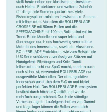
stellt heute neben den klassischen Inlineskates
Gebrauchsanweisungen, Sicherheitshinweise und Warnungen
auch Helme, Protektoren und weiteres Zubehör
für die geniale Sommersportart her. Viele
finden Sie direkt am Produkt.
Eishockeyspieler trainieren inzwischen im Sommer
mit Inlineskates. Vor allem die ROLLERBLADE
CROSSFIRE mit 90mm Rollen und die
SPEEDMACHINE mit 100mm Rollen sind voll im
Trend. Beide Modelle sind super leicht und
überzeugen durch das hochwertig verarbeitete
Material des Innenschuhs, sowie der Aluschiene.
ROLLERBLADE Protektoren, wie zum Beispiel die
LUX Serie schützen zuverlässig vor Stürzen auf
Handgelenk, Ellenbogen und Knie. Damit
Inlineskaten nicht nur Spaß macht, sondern auch
noch sicher ist, verwended ROLLERBLADE nur
ausgewählte Materialien. Der atmungsaktive
Innenschuh passt sich dem Fuß an und bietet
perfekten Halt. Das ROLLERBLADE Bremssystem
besticht durch höchste Qualität und wurde
mehrfach ausgezeichnet. Durch die ständige
Verbesserung der Laufeigenschaften von Gummi
und Kugellager können die Rollen wesentlich
länger laufen und verschleißen nicht so schnell.