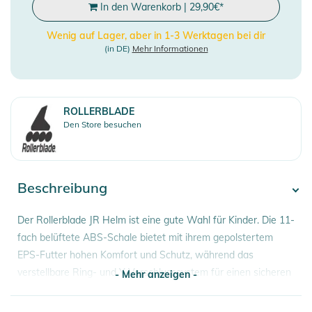
In den Warenkorb
|
29,90
€
*
Wenig auf Lager, aber in 1-3 Werktagen bei dir
(in DE)
Mehr Informationen
ROLLERBLADE
Den Store besuchen
Beschreibung
Der Rollerblade JR Helm ist eine gute Wahl für Kinder. Die 11-
fach belüftete ABS-Schale bietet mit ihrem gepolstertem
EPS-Futter hohen Komfort und Schutz, während das
verstellbare Ring- und Y-Verschlusssystem für einen sicheren
- Mehr anzeigen -
Sitz sorgen. Zusätzliche optionale Polsterungen sind zur
individuellen Größenanpassung enthalten. Reflektierende