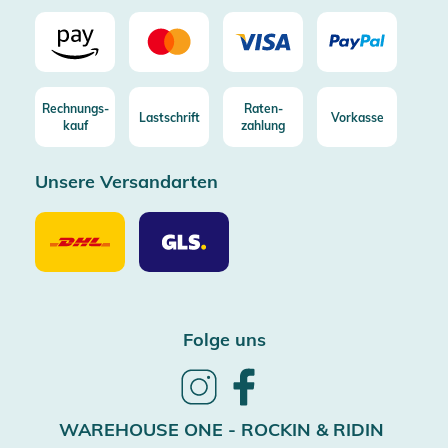
Rechnungs-
Raten-
Lastschrift
Vorkasse
kauf
zahlung
Unsere Versandarten
Unsere
Unsere
Versandarten
Versandarten
DHL
GLS
Folge uns
Follow
Follow
us
us
on
on
WAREHOUSE ONE - ROCKIN & RIDIN
Instagram
Facebook