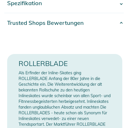
Spezifikation
- Mehr anzeigen -
Labels. Größen (cm): S (48-54), M (55-58)
Eigenschaften:
Artikelnummer
2332025001220
Trusted Shops Bewertungen
- ROBUSTE ABS SCHALE - Aufprallschutz und Multisport-
Farbe
black
Appeal. Schützt und verteilt die Aufprallenergie effektiv.
- BELÜFTETE KONSTRUKTION - 11 Belüftungsöffnungen im
Gender
Kids
Formteil für Atmungsaktivität
- EPS-INNENFUTTER - Verwendet offene Schaumstoffpolster
Erscheinungsjahr
2026
ROLLERBLADE
mit optionaler zusätzlicher Polsterung für eine individuelle
Passform
Als Erfinder der Inline-Skates ging
Manufacturer
Herstellerangaben
- EINFACH ZU BEDIENENDES
ROLLERBLADE Anfang der 80er Jahre in die
Information
anzeigen
GRÖSSENANPASSUNGSSYSTEM - Mikroverstellbare
Geschichte ein. Die Weiterentwicklung der alt
bekannten Rollschuhe zu den heutigen
Passform mit Schnalle, Riemen und Y-Riemen mit
Inlineskates wurde scheinbar von allen Sport- und
Verriegelung für sicheren und bequemen Sitz
Fitnnessbegeisterten herbeigesehnt. Inlineskates
- REFLEKTIERENDE LABELS
fanden unglaubliuchen Absatz und machten Die
ROLLERBLADES - heute schon als Synonym für
Produktinformationen und
Inlineskates verwedet- zu einer neuen
Sicherheitshinweise
Trendsportart. Der Marktführer ROLLERBLADE