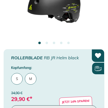
ROLLERBLADE
RB JR Helm black
Kopfumfang:
S
M
34,90 €
*
29,90
€
JETZT 14% SPAREN!