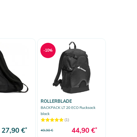
-10%
ROLLERBLADE
BACKPACK LT 20 ECO Rucksack
black
(1)
27,90 €
*
44,90 €
*
49,90 €