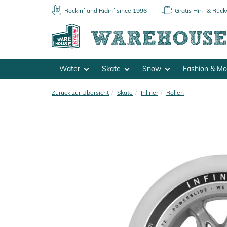
Rockin´ and Ridin´ since 1996
Gratis Hin- & Rüc
Water
Skate
Snow
Fashion & M
Zurück zur Übersicht
Skate
Inliner
Rollen