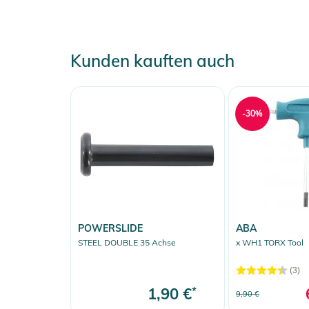
Kunden kauften auch
-30%
POWERSLIDE
ABA
STEEL DOUBLE 35 Achse
x WH1 TORX Tool
(3)
1,90 €
*
9,90 €