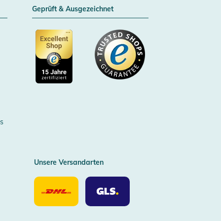
Geprüft & Ausgezeichnet
Zertifizierter Trusted Shop
s
Unsere Versandarten
Unsere
Unsere
Versandarten
Versandarten
DHL
GLS