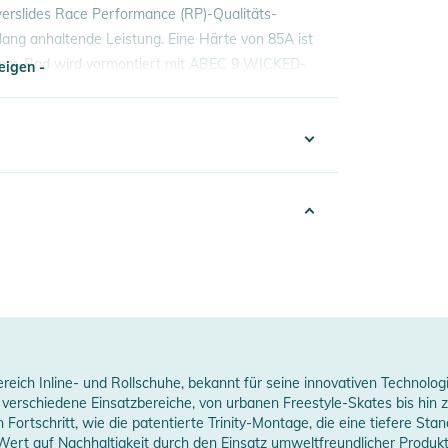
werslides Race Performance (RP)-Qualitäts-
 lang anhaltende Leistung. Eine Härte von 85A ist
00-mm-Rad wird vormontiert mit ABEC 9 WICKED-
eigen -
LL ist.
eigen -
040333576205
hite
Men
026
child
eich Inline- und Rollschuhe, bekannt für seine innovativen Technologi
erstellerangaben anzeigen
verschiedene Einsatzbereiche, von urbanen Freestyle-Skates bis hin z
tschritt, wie die patentierte Trinity-Montage, die eine tiefere Sta
ing
rt auf Nachhaltigkeit durch den Einsatz umweltfreundlicher Produkti