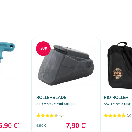
-20%
ROLLERBLADE
RIO ROLLER
STD BRAKE Pad Stopper
SKATE BAG rose
(9)
(5)
6,90 €
*
7,90 €
*
9,90 €