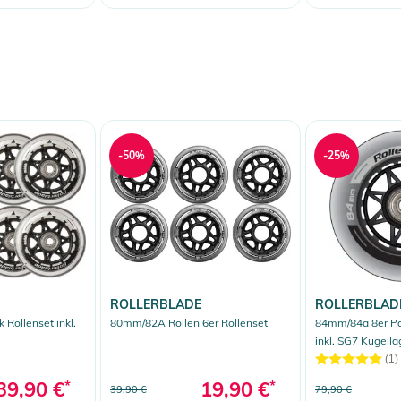
-50%
-25%
ROLLERBLADE
ROLLERBLAD
Rollenset inkl.
80mm/82A Rollen 6er Rollenset
84mm/84a 8er Pac
inkl. SG7 Kugella
(1)
39,90 €
*
19,90 €
*
39,90 €
79,90 €