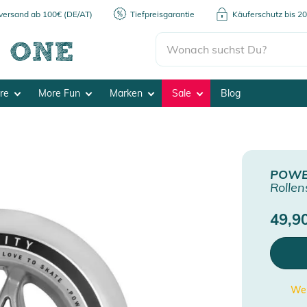
kversand ab 100€ (DE/AT)
Tiefpreisgarantie
Käuferschutz bis 2
ore
More Fun
Marken
Sale
Blog
POWE
Rollen
49,9
Wen