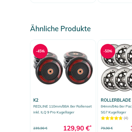
Ähnliche Produkte
-45%
-50%
K2
ROLLERBLADE
REDLINE 110mm/88A 8er Rollenset
84mm/84a 8er Pack 
inkl. ILQ 9 Pro Kugellager
SG7 Kugellager
(4)
129,90 €
*
239,90 €
79,90 €