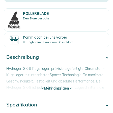
ROLLERBLADE
Den Store besuchen
Komm doch bei uns vorbei!
Verfügbar im Showroom Düsseldorf
Beschreibung
Hydrogen SK-9 Kugellager, präzisionsgefertigte Chromstahl-
Kugellager mit integrierter Spacer-Technologie für maximale
Geschwindigkeit, Festigkeit und absolute Performance. Bei
Hydrogen SK-9 ist jedes Detail auf Skater zugeschnitten, die
- Mehr anzeigen -
Speed und Funktionalität lieben.
Spezifikation
- Mehr anzeigen -
Eigenschaften:
- DIESES LAGER IST FÜR – Skater, die die ideale Kombination