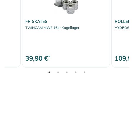
FR SKATES
ROLLER
TWINCAM MW7 16er Kugellager
HYDROGEN 
39,90 €
*
109,9