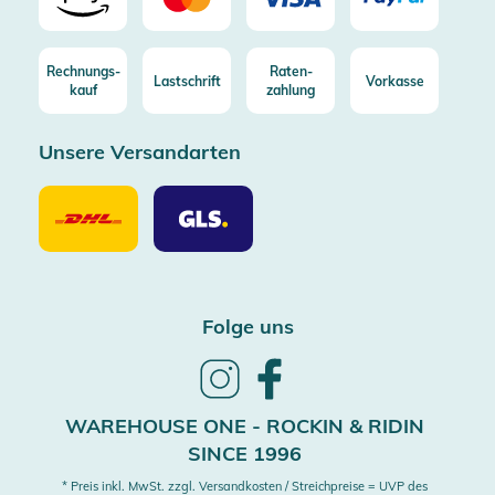
Rechnungs-
Raten-
Lastschrift
Vorkasse
kauf
zahlung
Unsere Versandarten
Unsere
Unsere
Versandarten
Versandarten
DHL
GLS
Folge uns
Follow
Follow
us
us
on
on
WAREHOUSE ONE - ROCKIN & RIDIN
Instagram
Facebook
SINCE 1996
* Preis inkl. MwSt. zzgl. Versandkosten / Streichpreise = UVP des