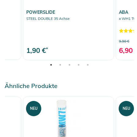
POWERSLIDE
ABA
STEEL DOUBLE 35 Achse
x WH1 TOR
9,90 €
1,90 €
*
6,90 
Ähnliche Produkte
NEU
NEU