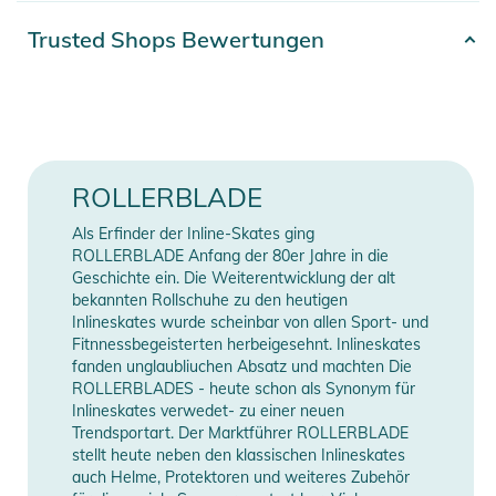
aus Geschwindigkeit, Haltbarkeit und unkomplizierter
Artikelnummer
8059791125319
Trusted Shops Bewertungen
Wartung suchen.
Erscheinungsjahr
2026
- INTEGRIERTES SPACER-SYSTEM: perfekte Ausrichtung,
reduzierte Reibung, geringeres Gewicht und schnellere
Farbe
green
Handhabung. Kein zusätzliches Werkzeug erforderlich.
- PREMIUM-KONSTRUKTION: 7 Chromkugeln,
Gender
Unisex
ROLLERBLADE
Chromstahlgehäuse, 2 Gummischutzkappen, Nylonschutz und
Hochtemperaturfett für lange Lebensdauer und renntaugliche
Als Erfinder der Inline-Skates ging
Manufacturer
Herstellerangaben
Performance.
ROLLERBLADE Anfang der 80er Jahre in die
Information
anzeigen
16pcs
Geschichte ein. Die Weiterentwicklung der alt
bekannten Rollschuhe zu den heutigen
Produktinformationen und
Inlineskates wurde scheinbar von allen Sport- und
Fitnnessbegeisterten herbeigesehnt. Inlineskates
Sicherheitshinweise
fanden unglaubliuchen Absatz und machten Die
ROLLERBLADES - heute schon als Synonym für
Gebrauchsanweisungen, Sicherheitshinweise und Warnungen
Inlineskates verwedet- zu einer neuen
finden Sie direkt am Produkt.
Trendsportart. Der Marktführer ROLLERBLADE
stellt heute neben den klassischen Inlineskates
auch Helme, Protektoren und weiteres Zubehör