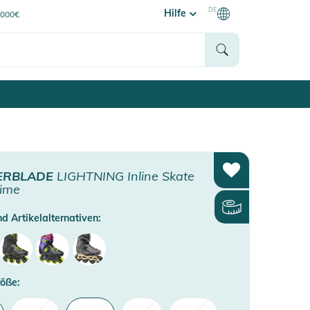
DE
Hilfe
0000€
ERBLADE
LIGHTNING Inline Skate
lime
d Artikelalternativen:
öße: