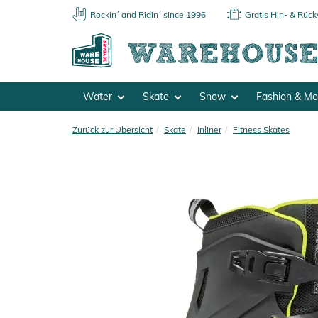
Rockin´ and Ridin´ since 1996
Gratis Hin- & Rüc
Water
Skate
Snow
Fashion & M
Zurück zur Übersicht
Skate
Inliner
Fitness Skates