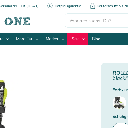
kversand ab 100€ (DE/AT)
Tiefpreisgarantie
Käuferschutz bis 2
ore
More Fun
Marken
Sale
Blog
ROLL
black/
Farb- un
Schuhgr