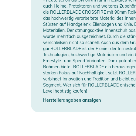
- Verschluss: Memory Cuff Buckle, 45° Verschluss, La
auch Helme, Protektoren und weiteres Zubehör f
die ROLLERBLADE CROSSFIRE mit 90mm Rollen u
Kugellager
S
Produktinformationen und Sich
das hochwertig verarbeitete Material des Inne
Stürzen auf Handgelenk, Ellenbogen und Knie.
Erscheinungsjahr
2
Gebrauchsanweisungen, Sicherheitshinweise und Warn
Materialien. Der atmungsaktive Innenschuh pa
wurde mehrfach ausgezeichnet. Durch die stän
verschleißen nicht so schnell. Auch aus dem G
Manufacturer Information
H
günROLLERBLADE ist der Pionier der Inlineskati
Technologien, hochwertige Materialien und ein 
Freestyle- und Speed-Varianten. Dank patent
Rahmen bietet ROLLERBLADE ein herausragendes 
starken Fokus auf Nachhaltigkeit setzt ROLL
verbindet Innovation und Tradition und bleibt 
Segment. Wer sich für ROLLERBLADE entscheide
Level hebt.stig kaufen!
Herstellerangaben anzeigen