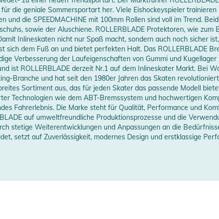
ces
ür die geniale Sommersportart her. Viele Eishockeyspieler trainieren
nd die SPEEDMACHINE mit 100mm Rollen sind voll im Trend. Beide M
G7
erheitshinweise
nschuhs, sowie der Aluschiene. ROLLERBLADE Protektoren, wie zum Bei
 Damit Inlineskaten nicht nur Spaß macht, sondern auch noch sicher
026
ungen finden Sie direkt am Produkt.
sst sich dem Fuß an und bietet perfekten Halt. Das ROLLERBLADE Bre
dige Verbesserung der Laufeigenschaften von Gummi und Kugellager k
rund ist ROLLERBLADE derzeit Nr.1 auf dem Inlineskater Markt. Bei W
erstellerangaben anzeigen
ng-Branche und hat seit den 1980er Jahren das Skaten revolutioniert.
breites Sortiment aus, das für jeden Skater das passende Modell biete
ierter Technologien wie dem ABT-Bremssystem und hochwertigen Ko
Fahrerlebnis. Die Marke steht für Qualität, Performance und Komfor
ERBLADE auf umweltfreundliche Produktionsprozesse und die Verwend
durch stetige Weiterentwicklungen und Anpassungen an die Bedürfnisse
t, setzt auf Zuverlässigkeit, modernes Design und erstklassige Per