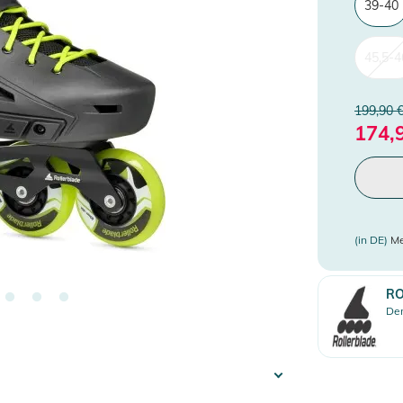
39-40
45,5-4
199,90 
174,
(in DE)
Me
RO
Den