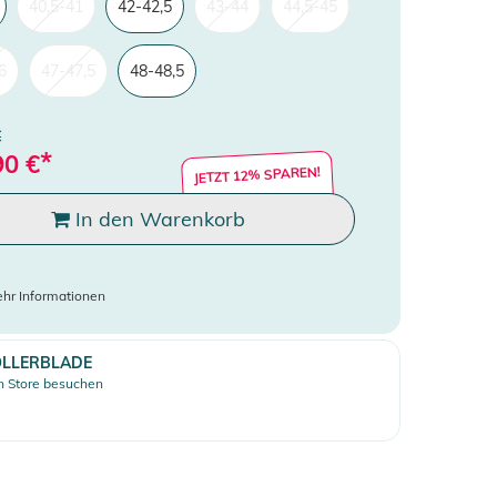
40,5-41
42-42,5
43-44
44,5-45
6
47-47,5
48-48,5
€
*
90
€
JETZT 12% SPAREN!
In den Warenkorb
hr Informationen
LLERBLADE
 Store besuchen