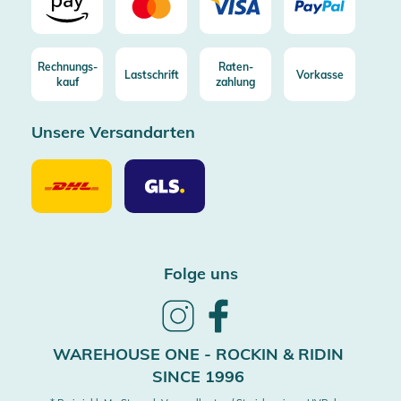
Rechnungs-
Raten-
Lastschrift
Vorkasse
kauf
zahlung
Unsere Versandarten
Unsere
Unsere
Versandarten
Versandarten
DHL
GLS
Folge uns
Follow
Follow
us
us
on
on
WAREHOUSE ONE - ROCKIN & RIDIN
Instagram
Facebook
SINCE 1996