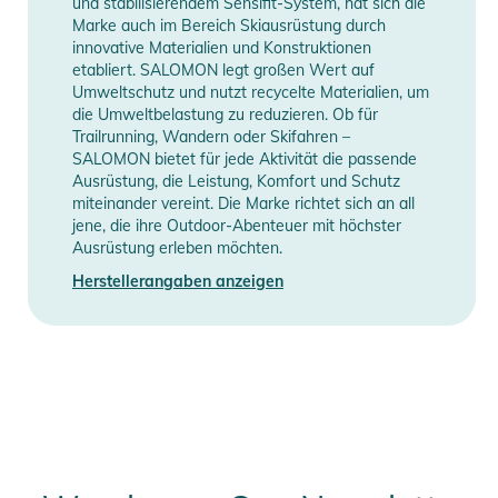
und stabilisierendem Sensifit-System, hat sich die
Wetterbedingungen zu bieten.
Marke auch im Bereich Skiausrüstung durch
innovative Materialien und Konstruktionen
Eigenschaften:
etabliert. SALOMON legt großen Wert auf
- Scheibenform: Zylindrisch
Umweltschutz und nutzt recycelte Materialien, um
die Umweltbelastung zu reduzieren. Ob für
- Scheiben- und Gläsertechnologie: SIGMA 
Trailrunning, Wandern oder Skifahren –
Kontrastverstärkend
SALOMON bietet für jede Aktivität die passende
- SIGMA: SIGMA ist eine innovative Scheibenlösung von
Ausrüstung, die Leistung, Komfort und Schutz
Salomon, die den Farbkontrast auf Schnee erheblich
miteinander vereint. Die Marke richtet sich an all
jene, die ihre Outdoor-Abenteuer mit höchster
verbessert und dem Auge ermöglicht, Geländeunebenheiten
Ausrüstung erleben möchten.
bei unterschiedlichen Lichtverhältnissen wahrzunehmen.
Herstellerangaben anzeigen
- Scheibenschutz: Dieser faltbare Skibrillen-Schutz passt in
deine Tasche und lässt sich magnetisch anbringen. Damit die
Scheibe deiner Skibrille immer geschützt und sauber bleibt,
wenn du sie gerade nicht benutzt.
- Sicheres magnetisches Scheibenwechselsystem: Das
magnetische System zum Scheibenwechsel umfasst
mechanische Verschlüsse, die für einen sicheren Halt sorgen.
Nichtsdestotrotz lässt sich die Scheibe einfach abnehmen und