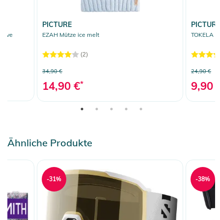
Gebrauchsanweisungen, Sicherheitshinweise und Warnungen
finden Sie direkt am Produkt.
PICTURE
PICTUR
ceive
EZAH Mütze ice melt
TOKELA St
(2)
34,90 €
24,90 €
14,90 €
*
9,90 
Ähnliche Produkte
-31%
-38%