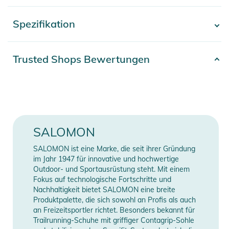
farbverstärkenden SIGMA-Scheiben bieten makellose Sicht
bei verschiedenen Bedingungen. Scheibe einfach abnehmen,
Spezifikation
- Mehr anzeigen -
die andere einsetzen, mit dem Verschluss sichern und
durchstarten.
Artikelnummer
0198720014091
Trusted Shops Bewertungen
Passform und Komfort: Die niedrig profilierte
Farbe
white
Rahmenkonstruktion und die Custom ID Fit- Technologie von
Salomon bewirken, dass sich die Skibrille sofort an deine
Erscheinungsjahr
2026
Gesichtsform anpasst  für perfekte Sicht und hohen Komfort.
Gender
Unisex
SALOMON
Performance und Zuverlässigkeit: Das 50 mm breite Band mit
Silikon, sieben starke Magneten und zwei Seitenverschlüsse
SALOMON ist eine Marke, die seit ihrer Gründung
Manufacturer
Herstellerangaben
sorgen dafür, dass Skibrille und Scheibe nicht verrutschen,
im Jahr 1947 für innovative und hochwertige
Information
anzeigen
egal wie rasant deine Fahrt ist.
Outdoor- und Sportausrüstung steht. Mit einem
Fokus auf technologische Fortschritte und
Nachhaltigkeit bietet SALOMON eine breite
Ein Upgrade für deine Augen: SIGMA: Diese Skibrille wird mit
Produktpalette, die sich sowohl an Profis als auch
zwei SIGMA-Scheiben mit unterschiedlicher Tönung geliefert,
an Freizeitsportler richtet. Besonders bekannt für
um dir Farbkontrast und perfekte Sicht bei verschiedenen
Trailrunning-Schuhe mit griffiger Contagrip-Sohle