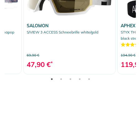
SALOMON
APHEX
hromapop
S/VIEW 3 ACCESS Schneebrille white/gold
STYX THE 
black stra
69,90 €
194,90 €
47,90 €
*
119,9