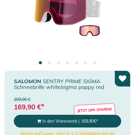
SALOMON
SENTRY PRIME SIGMA
Schneebrille white/sigma poppy red
209,90 €
*
169,90
€
JETZT 19% SPAREN!
In den Warenkorb
|
169,90
€
*
Wenig auf Lager, aber in 1-3 Werktagen bei dir