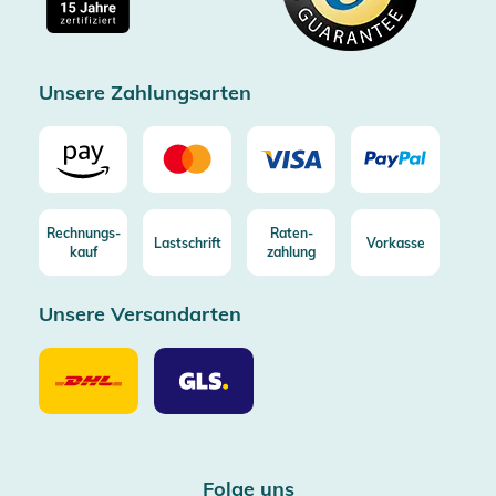
Kostenlose Rücksendung (aus DE/AT)
Zertifizierter Trusted Shop
Unsere Zahlungsarten
Rechnungs-
Raten-
Lastschrift
Vorkasse
kauf
zahlung
Unsere Versandarten
Unsere
Unsere
Versandarten
Versandarten
DHL
GLS
Folge uns