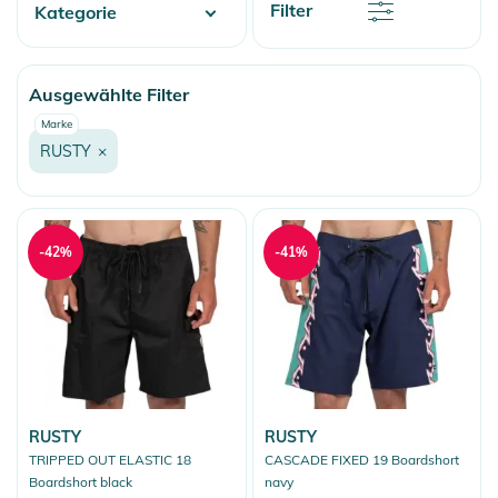
Rabatt
Filter
Kategorie
Name
Name
Water
Ausgewählte Filter
Fashion & More
Marke
RUSTY
×
-42%
-41%
RUSTY
RUSTY
TRIPPED OUT ELASTIC 18
CASCADE FIXED 19 Boardshort
Boardshort black
navy