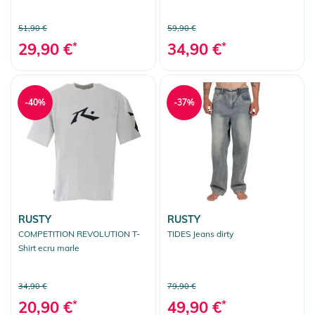
51,90 €
59,90 €
29,90 €
*
34,90 €
*
-40%
-37%
RUSTY
RUSTY
COMPETITION REVOLUTION T-
TIDES Jeans dirty
Shirt ecru marle
34,90 €
79,90 €
20,90 €
*
49,90 €
*