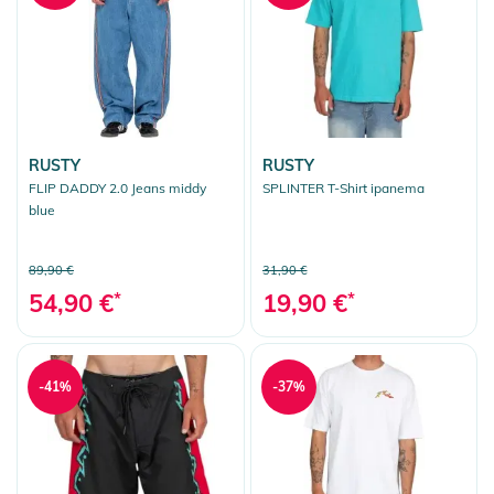
RUSTY
RUSTY
FLIP DADDY 2.0 Jeans middy
SPLINTER T-Shirt ipanema
blue
89,90 €
31,90 €
54,90 €
*
19,90 €
*
-41%
-37%