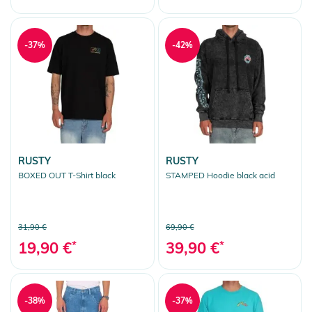
-37%
-42%
RUSTY
RUSTY
BOXED OUT T-Shirt black
STAMPED Hoodie black acid
31,90 €
69,90 €
19,90 €
*
39,90 €
*
-38%
-37%