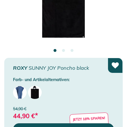
ROXY
SUNNY JOY Poncho black
Farb- und Artikelalternativen:
54,90 €
*
44,90
€
JETZT 18% SPAREN!