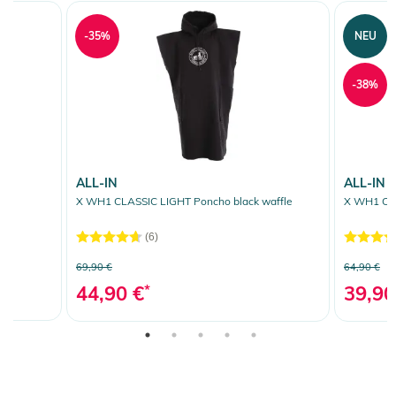
-35%
NEU
-38%
ALL-IN
ALL-IN
X WH1 CLASSIC LIGHT Poncho black waffle
X WH1 CL
(6)
69,90 €
64,90 €
44,90 €
*
39,90