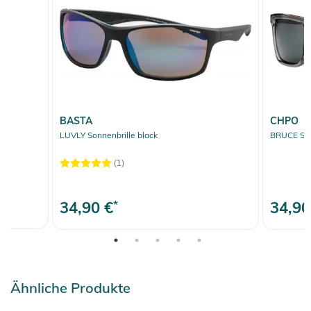
BASTA
CHPO
 5
LUVLY Sonnenbrille black
BRUCE Sonn
(1)
34,90 €
*
34,90
Ähnliche Produkte