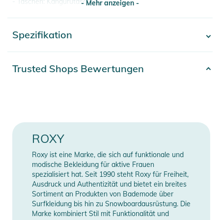
- Taschen: Kängurutaschen
- Mehr anzeigen -
- Dimensionen: 135 [H] x 79 [B] cm
- Logo: Roxy-Siebdrucklogo
Spezifikation
- Mehr anzeigen -
- Zusammensetzung: 100 % Baumwolle
Produktinformationen und
Artikelnummer
3613379558828
Trusted Shops Bewertungen
Sicherheitshinweise
Gender
Women
Gebrauchsanweisungen, Sicherheitshinweise und Warnungen
finden Sie direkt am Produkt.
Material
100% Baumwolle
Farbe
black
ROXY
Erscheinungsjahr
2026
Roxy ist eine Marke, die sich auf funktionale und
modische Bekleidung für aktive Frauen
spezialisiert hat. Seit 1990 steht Roxy für Freiheit,
Manufacturer
Herstellerangaben
Ausdruck und Authentizität und bietet ein breites
Information
anzeigen
Sortiment an Produkten von Bademode über
Surfkleidung bis hin zu Snowboardausrüstung. Die
Marke kombiniert Stil mit Funktionalität und