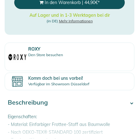
In den Warenkorb
|
44,90
€
*
Auf Lager und in 1-3 Werktagen bei dir
(in DE)
Mehr Informationen
ROXY
Den Store besuchen
Komm doch bei uns vorbei!
Verfügbar im Showroom Düsseldorf
Beschreibung
Eigenschaften:
- Material: Einfarbiger Frottee-Stoff aus Baumwolle
- Nach OEKO-TEX® STANDARD 100 zertifiziert