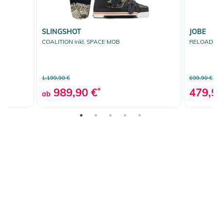
SLINGSHOT
JOBE
COALITION inkl. SPACE MOB
RELOAD in
1.199,90 €
699,90 €
989,90 €
*
479,9
ab