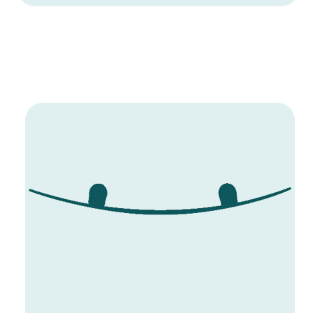
deinen Presses bietet.
- TPU GRAPHIC TOP SHEET
- MAGIC CARPET TOP GLASS
- VERTICAL WOOD SPINE
- SPEEDWALL
- M6 EINSÄTZE
- MONOCOQUE
- HORIZONTAL OUTER WOOD
- MAGIC CARPET BASE GLASS
- GESINTERTE BASE
Bindung:
Die Remix Bindung ist eine stützende, aber leicht zugängliche,
verstellbare Wakeboard-Bindung. Sie verfügt über doppelte
Schnürsenkelzonen wie teurere Bindungen, plus den Komfort,
den man von einer Open-Toe-Bindung erwartet. Die 3D
geformte Zunge sorgt für maximalen Komfort und solide