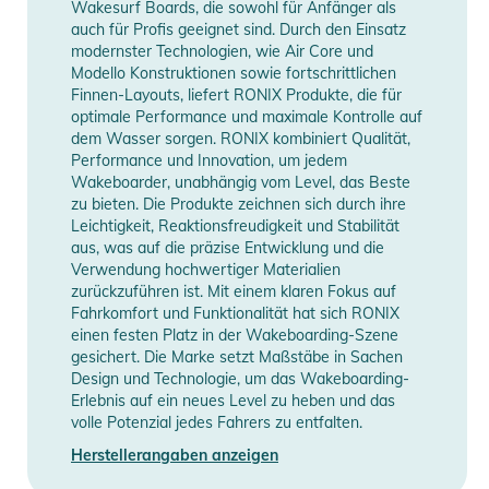
Wakesurf Boards, die sowohl für Anfänger als
weicheren horizontalen Holz belässt. Mit dem Atmos hast du
Manufacturer
Herstellerangaben
auch für Profis geeignet sind. Durch den Einsatz
einen Drehpunkt, der sich über die gesamte Länge des
Information
anzeigen
modernster Technologien, wie Air Core und
Boards erstreckt, nicht nur in bestimmten Taschen, sodass
Modello Konstruktionen sowie fortschrittlichen
Finnen-Layouts, liefert RONIX Produkte, die für
der größte Teil des Boards von Seite zu Seite passen kann.
optimale Performance und maximale Kontrolle auf
Wir sind stolz darauf, eine Konstruktion zu präsentieren, die
dem Wasser sorgen. RONIX kombiniert Qualität,
auf Rails schmilzt, wie du es noch nie erlebt hast, ohne die
Performance und Innovation, um jedem
Haltbarkeit zu beeinträchtigen, um es mit allem aufzunehmen,
Wakeboarder, unabhängig vom Level, das Beste
zu bieten. Die Produkte zeichnen sich durch ihre
was sich ihr in den Weg stellt. Größere Ollies, einfachere
Leichtigkeit, Reaktionsfreudigkeit und Stabilität
Transfers und unser anpassungsfähigster Side-to-Side-Flex 
aus, was auf die präzise Entwicklung und die
der Atmos.
Verwendung hochwertiger Materialien
zurückzuführen ist. Mit einem klaren Fokus auf
Fahrkomfort und Funktionalität hat sich RONIX
Eigenschaften:
einen festen Platz in der Wakeboarding-Szene
- FAHRSTIL: PARKEN | FORTSCHRITTLICH
gesichert. Die Marke setzt Maßstäbe in Sachen
- KONSTRUKTION: VERTIKALES HOLZ/HORIZONTALES
Design und Technologie, um das Wakeboarding-
HOLZ
Erlebnis auf ein neues Level zu heben und das
volle Potenzial jedes Fahrers zu entfalten.
- ROCKER: CONTINUOUS
- FLEX: SPINE FLEX - Unser weichster äußerer Flex, aber mit
Herstellerangaben anzeigen
einer Mitte verschmolzen, die einen Widerstandspunkt in