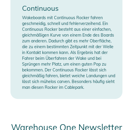
Boardkontrolle. Die Remix Bindung ist eine exzellente Wahl
Continuous
für Anfänger und Fortgeschrittene, die eine komfortable,
Wakeboards mit Continuous Rocker fahren
benutzerfreundliche Wakeboard-Bindung suchen, die sich mit
geschmeidig, schnell und fehlerverzeihend. Ein
jedem Board auf dem Markt kombinieren lässt.
Continuous Rocker besteht aus einer einfachen,
gleichmäßigen Kurve von einem Ende des Boards
zum anderen. Dadurch gibt es mehr Oberfläche,
Eigenschaften:
die zu einem bestimmten Zeitpunkt mit der Welle
- Einfache Passform: Die Bindung lässt sich weit öffnen und
in Kontakt kommen kann. Als Ergebnis hat der
erleichtert den Einstieg in deine Session.
Fahrer beim Überfahren der Wake und bei
- Support Level - Mittel: Die Materialauswahl bietet ein
Sprüngen mehr Platz, um einen guten Pop zu
bekommen. Der Continuous Rocker lässt sich
weicheres und flexibleres Gefühl.
gleichmäßig fahren, bietet weiche Landungen und
- Einstellbare Größe: Verstellbares Zehendesign und
lässt sich mühelos carven. Besonders häufig sieht
schwimmende Zunge bieten verschiedenen Schuhgrößen
man diesen Rocker im Cablepark.
einen sicheren Sitz. Teilen Sie Ihre Bindungen und
#PassTheHandle.
- Low Pro Plate System: Das Low Pro Plate System nimmt
viel von dem, was wir von der System Bindung gelernt haben
und integriert es in ein traditionelleres Design. Zunächst
Warehouse One Newsletter
haben wir das Gesamtvolumen um fast 16 % reduziert, was