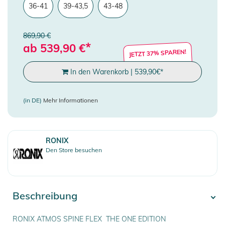
36-41
39-43,5
43-48
869,90 €
*
ab
539,90
€
JETZT 37% SPAREN!
In den Warenkorb
|
539,90
€
*
(in DE)
Mehr Informationen
RONIX
Den Store besuchen
Beschreibung
RONIX ATMOS SPINE FLEX  THE ONE EDITION