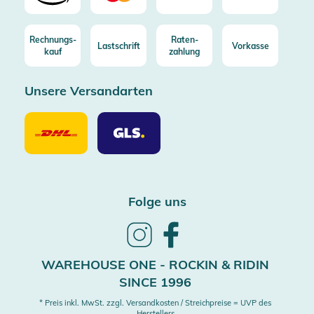
Rechnungs-
Raten-
Lastschrift
Vorkasse
kauf
zahlung
Unsere Versandarten
Unsere
Unsere
Versandarten
Versandarten
DHL
GLS
Folge uns
Follow
Follow
us
us
on
on
WAREHOUSE ONE - ROCKIN & RIDIN
Instagram
Facebook
SINCE 1996
* Preis inkl. MwSt. zzgl. Versandkosten / Streichpreise = UVP des
Herstellers