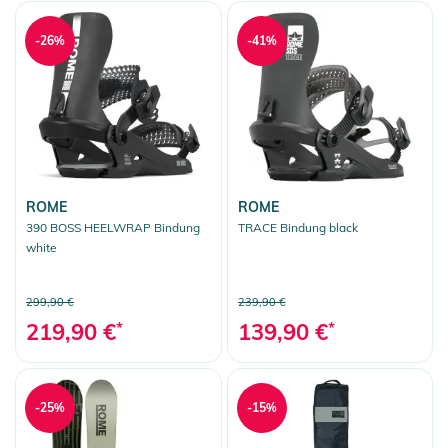
-26%
-41%
ROME
ROME
390 BOSS HEELWRAP Bindung
TRACE Bindung black
white
299,90 €
239,90 €
219,90 €
*
139,90 €
*
-25%
-15%