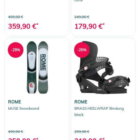
499,90 €
249,90 €
359,90 €
*
179,90 €
*
-28%
-26%
ROME
ROME
MUSE Snowboard
BRASS HEELWRAP Bindung
black
499,90 €
299,90 €
*
*