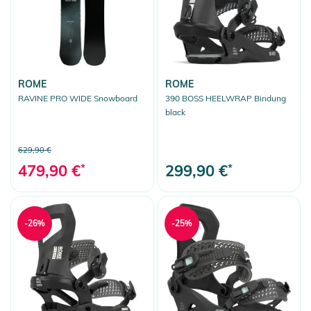
ROME
ROME
RAVINE PRO WIDE Snowboard
390 BOSS HEELWRAP Bindung
black
629,90 €
479,90 €
*
299,90 €
*
-26%
-25%