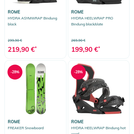
ROME
ROME
HYDRA ASYMWRAP Bindung
HYDRA HEELWRAP PRO
black
Bindung black/slate
299,90 €
269,90 €
219,90 €
*
199,90 €
*
-28%
-28%
ROME
ROME
FREAKER Snowboard
HYDRA HEELWRAP Bindung hot
coral