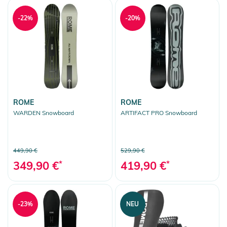
-22%
-20%
ROME
ROME
WARDEN Snowboard
ARTIFACT PRO Snowboard
449,90 €
529,90 €
349,90 €
*
419,90 €
*
-23%
NEU