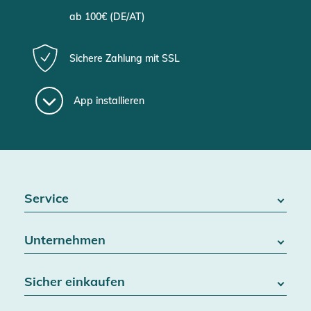
ab 100€ (DE/AT)
Sichere Zahlung mit SSL
App installieren
Service
FAQ / Hilfe
Unternehmen
Batteriegesetz
Kontakt
Über uns
Widerrufsrecht
Sicher einkaufen
Blog
Vertrag widerrufen
Team
Datenschutz