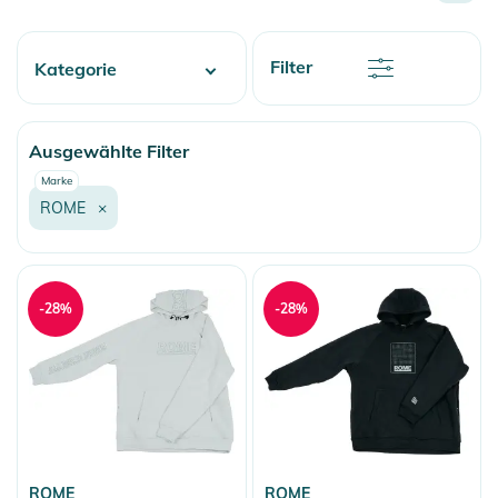
Preis
Preis
Rabatt
Filter
Kategorie
Name
Name
Fashion & More
Ausgewählte Filter
Snow
Marke
ROME
×
-28%
-28%
ROME
ROME