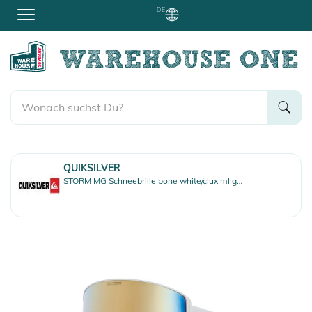
DE
QUIKSILVER
STORM MG Schneebrille bone white/clux ml gold