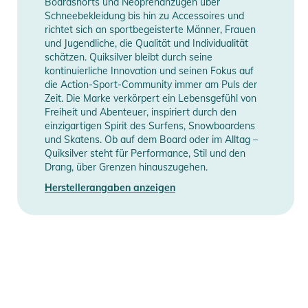
Boardshorts und Neoprenanzügen über
Sicherheitshinweise
Schneebekleidung bis hin zu Accessoires und
richtet sich an sportbegeisterte Männer, Frauen
Gebrauchsanweisungen, Sicherheitshinweise und Warnungen
und Jugendliche, die Qualität und Individualität
finden Sie direkt am Produkt.
schätzen. Quiksilver bleibt durch seine
kontinuierliche Innovation und seinen Fokus auf
die Action-Sport-Community immer am Puls der
Zeit. Die Marke verkörpert ein Lebensgefühl von
Freiheit und Abenteuer, inspiriert durch den
einzigartigen Spirit des Surfens, Snowboardens
und Skatens. Ob auf dem Board oder im Alltag –
Quiksilver steht für Performance, Stil und den
Drang, über Grenzen hinauszugehen.
Herstellerangaben anzeigen