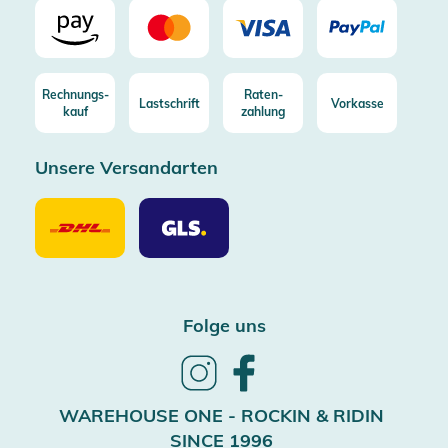
Rechnungs-
Raten-
Lastschrift
Vorkasse
kauf
zahlung
Unsere Versandarten
Unsere
Unsere
Versandarten
Versandarten
DHL
GLS
Folge uns
Follow
Follow
us
us
on
on
WAREHOUSE ONE - ROCKIN & RIDIN
Instagram
Facebook
SINCE 1996