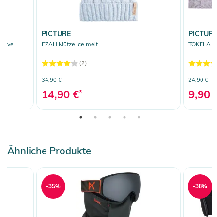
PICTURE
PICTUR
ceive
EZAH Mütze ice melt
TOKELA St
(2)
34,90 €
24,90 €
14,90 €
*
9,90 
Ähnliche Produkte
-35%
-38%