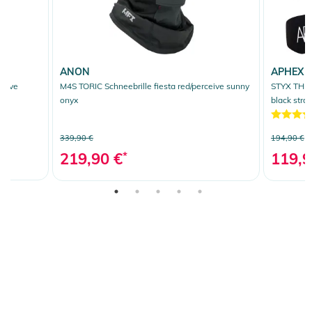
ANON
APHEX
ceive
M4S TORIC Schneebrille fiesta red/perceive sunny
STYX THE 
onyx
black stra
339,90 €
194,90 €
219,90 €
*
119,9