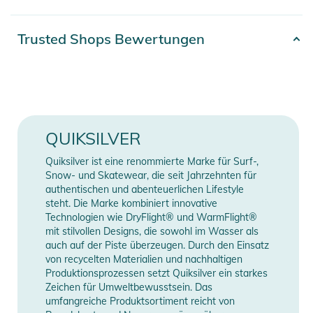
- Passform: Mittel
- Made Better: Bis zu 30 % auf biologischer Basis oder
Artikelnummer
3616751204597
Trusted Shops Bewertungen
recyceltem Rohstoff
Erscheinungsjahr
2026
- Zusammensetzung: Rahmen: 21 % biologischen Ursprungs,
79 % spritzgegossenes TPU (kein Lack oder Anstrich)
Farbe
white
- Band: 60 % recyceltes Nylon, 20 % Polyester, 20 % Gummi
- Komfort: Schaum mit doppelter Dichte und Polarfleece für
Gender
Men
QUIKSILVER
maximalen Komfort
- Silikon-Tape innen
Quiksilver ist eine renommierte Marke für Surf-,
Manufacturer
Herstellerangaben
- OTG-kompatibel für Brillenträger
Snow- und Skatewear, die seit Jahrzehnten für
Information
anzeigen
- Gläserbehandlung: Verzerrungsfreie und bruchfeste Gläser
authentischen und abenteuerlichen Lifestyle
steht. Die Marke kombiniert innovative
mit Antibeschlag- und Antikratzbehandlung
Technologien wie DryFlight® und WarmFlight®
- Belüftung: Klassisches Mesh
mit stilvollen Designs, die sowohl im Wasser als
- UV-Schutz: 100 % UV-Schutz  Glasfilter der Kategorie 3 und
auch auf der Piste überzeugen. Durch den Einsatz
1 für das zusätzliche Glas
von recycelten Materialien und nachhaltigen
Produktionsprozessen setzt Quiksilver ein starkes
- Verpackung: Mikrofaser-Schutzbeutel
Zeichen für Umweltbewusstsein. Das
umfangreiche Produktsortiment reicht von
Produktinformationen und