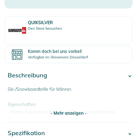
QUIKSILVER
Den Store besuchen
Komm doch bei uns vorbei!
Verfügbar im Showroom Düsseldorf
Beschreibung
Ski-/Snowboardbrille für Männer.
Eigenschaften:
- Vision: Colour Luxe Cylindrical Double Lens Enhancer-
- Mehr anzeigen -
Technologie Sonar powered by ZEISS®
- Rahmentechnologie: Speed ??Connect mit Magnet für
Spezifikation
- Mehr anzeigen -
einfachen Gläserwechsel