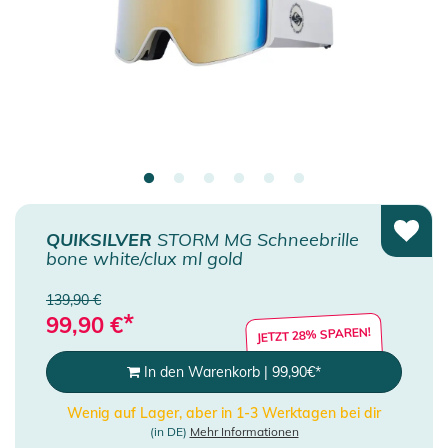
QUIKSILVER
STORM MG Schneebrille
bone white/clux ml gold
139,90 €
*
99,90
€
JETZT 28% SPAREN!
In den Warenkorb
|
99,90
€
*
Wenig auf Lager, aber in 1-3 Werktagen bei dir
(in DE)
Mehr Informationen