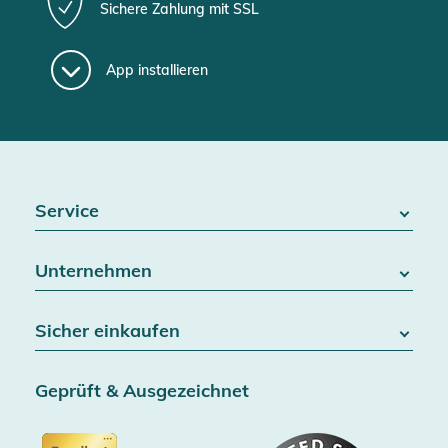
Sichere Zahlung mit SSL
App installieren
Service
FAQ / Hilfe
Unternehmen
Batteriegesetz
Kontakt
Über uns
Widerrufsrecht
Sicher einkaufen
Blog
Vertrag widerrufen
Team
Datenschutz
Versand & Lieferung
Jobs
Geprüft & Ausgezeichnet
AGB & Kundeninformationen
SSL-Verschlüsselung
Partner
Barrierefreiheitserklärung
Zertifiziert durch Trusted Shops
Gutscheine