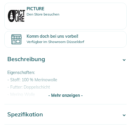
PICTURE
Den Store besuchen
Komm doch bei uns vorbei!
Verfügbar im Showroom Düsseldorf
Beschreibung
Eigenschaften:
- Stoff: 100 % Merinowolle
- Futter: Doppelschicht
- Merino Wolle
- Mehr anzeigen -
Produktinformationen und
Spezifikation
Sicherheitshinweise
- Mehr anzeigen -
Gebrauchsanweisungen, Sicherheitshinweise und Warnungen
Artikelnummer
3663270728172