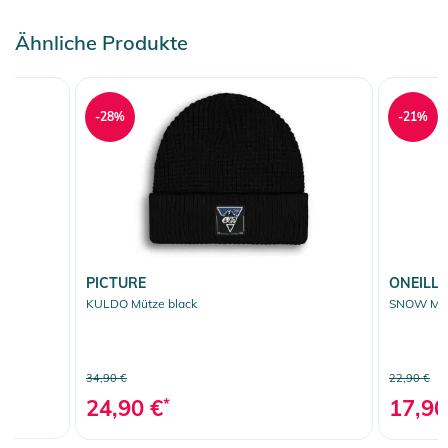
Ähnliche Produkte
-28%
-21%
PICTURE
ONEILL
KULDO Mütze black
SNOW Mütz
34,90 €
22,90 €
24,90 €
*
17,90