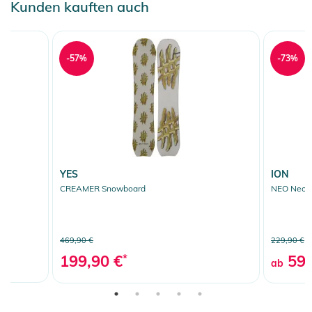
Kunden kauften auch
-57%
-73%
YES
ION
CREAMER Snowboard
NEO Neopr
469,90 €
229,90 €
199,90 €
*
59,
ab