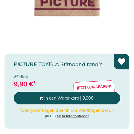
PICTURE
TOKELA Stirnband tannin
24,90 €
*
9,90
€
JETZT 60% SPAREN!
In den Warenkorb
|
9,90
€
*
Wenig auf Lager, aber in 1-3 Werktagen bei dir
(in DE)
Mehr Informationen