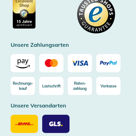
Datenschutz
Showroom Düsseldorf
Käuferschutz bis 20000€
Cookie-Einstellungen
Impressum
Gratis Versand ab 100€ Bestellwert (in DE/AT)
Kostenlose Rücksendung (aus DE/AT)
Zertifizierter Trusted Shop
Unsere Zahlungsarten
Rechnungs-
Raten-
Lastschrift
Vorkasse
kauf
zahlung
Unsere Versandarten
Unsere
Unsere
Versandarten
Versandarten
DHL
GLS