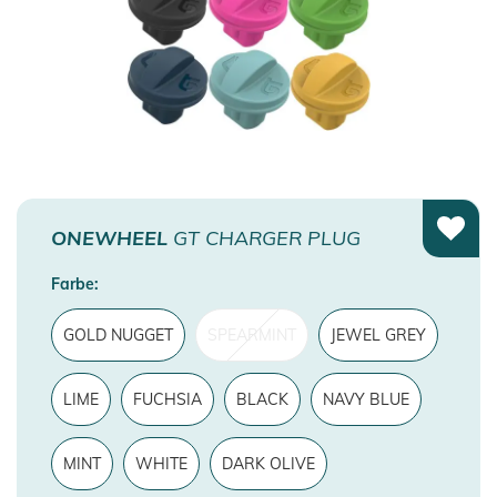
ONEWHEEL
GT CHARGER PLUG
Farbe:
GOLD NUGGET
SPEARMINT
JEWEL GREY
LIME
FUCHSIA
BLACK
NAVY BLUE
MINT
WHITE
DARK OLIVE