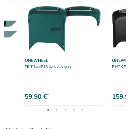
ONEWHEEL
ONEWH
PINT BUMPER dark blue green
PINT X FR
59,90 €
*
159,9