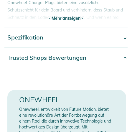
Onewheel-Charger Plugs bieten eine zusätzliche
Schutzschicht für dein Board und verhindern, dass Staub und
Schmutz in den Ladeanschluss gelangen. Und wenn es mal
- Mehr anzeigen -
eng wird, können sie auch als Brettspielfiguren verwendet
werden. Spiel weiter!
Spezifikation
- Mehr anzeigen -
Produktinformationen und
Sicherheitshinweise
Artikelnummer
2100003713971
Trusted Shops Bewertungen
Gebrauchsanweisungen, Sicherheitshinweise und Warnungen
Farbe
multi-colored
finden Sie direkt am Produkt.
Erscheinungsjahr
2022
Gender
Unisex
ONEWHEEL
Kompatibilität
GT
Onewheel, entwickelt von Future Motion, bietet
eine revolutionäre Art der Fortbewegung auf
einem Rad, die durch innovative Technologie und
Manufacturer
Herstellerangaben
hochwertiges Design überzeugt. Mit
Information
anzeigen