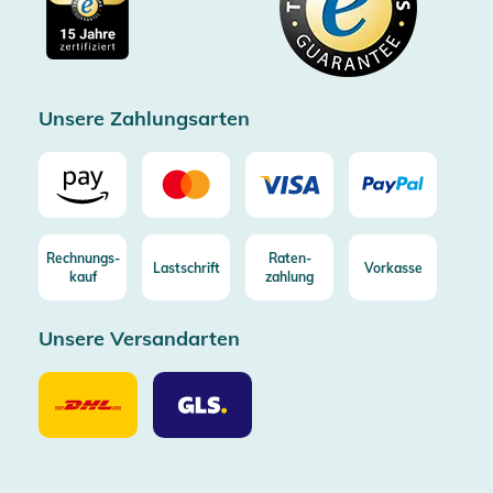
Gratis Versand ab 100€ Bestellwert (in DE/AT)
Kostenlose Rücksendung (aus DE/AT)
Zertifizierter Trusted Shop
Unsere Zahlungsarten
Rechnungs-
Raten-
Lastschrift
Vorkasse
kauf
zahlung
Unsere Versandarten
Unsere
Unsere
Versandarten
Versandarten
DHL
GLS