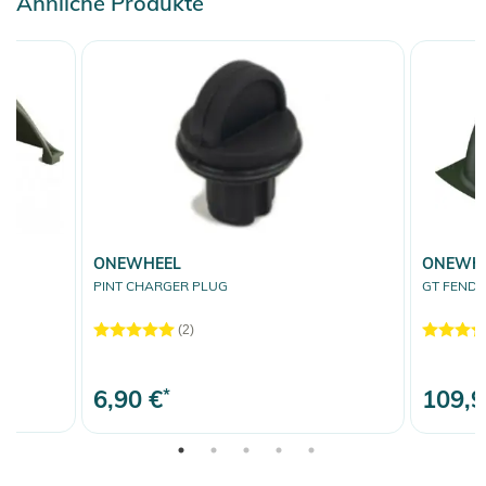
Ähnliche Produkte
ONEWHEEL
ONEWH
PINT CHARGER PLUG
GT FENDER
(2)
6,90 €
*
109,9