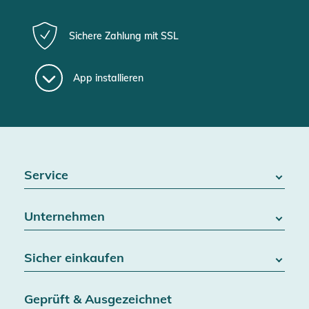
Sichere Zahlung mit SSL
App installieren
Service
FAQ / Hilfe
Unternehmen
Batteriegesetz
Kontakt
Über uns
Widerrufsrecht
Sicher einkaufen
Blog
Vertrag widerrufen
Team
Datenschutz
Versand & Lieferung
Jobs
Geprüft & Ausgezeichnet
AGB & Kundeninformationen
SSL-Verschlüsselung