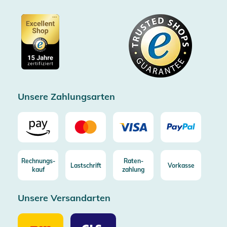
Partner
Barrierefreiheitserklärung
Zertifiziert durch Trusted Shops
Gutscheine
Datenschutz
Showroom Düsseldorf
Käuferschutz bis 20000€
Cookie-Einstellungen
Impressum
Gratis Versand ab 100€ Bestellwert (in DE/AT)
Kostenlose Rücksendung (aus DE/AT)
Zertifizierter Trusted Shop
Unsere Zahlungsarten
Rechnungs-
Raten-
Lastschrift
Vorkasse
kauf
zahlung
Unsere Versandarten
Unsere
Unsere