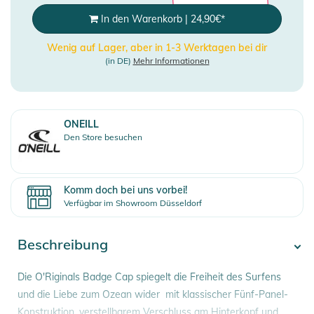
In den Warenkorb
|
24,90
€
*
Wenig auf Lager, aber in 1-3 Werktagen bei dir
(in DE)
Mehr Informationen
ONEILL
Den Store besuchen
Komm doch bei uns vorbei!
Verfügbar im Showroom Düsseldorf
Beschreibung
Die O'Riginals Badge Cap spiegelt die Freiheit des Surfens
und die Liebe zum Ozean wider  mit klassischer Fünf-Panel-
Konstruktion, verstellbarem Verschluss am Hinterkopf und