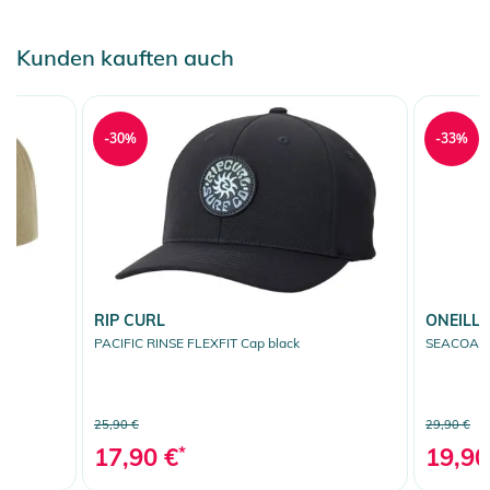
Kunden kauften auch
-30%
-33%
RIP CURL
ONEILL
PACIFIC RINSE FLEXFIT Cap black
SEACOAST
25,90 €
29,90 €
17,90 €
*
19,90