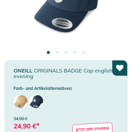
ONEILL
ORIGINALS BADGE Cap english
evening
Farb- und Artikelalternativen:
34,90 €
*
24,90
€
JETZT 28% SPAREN!