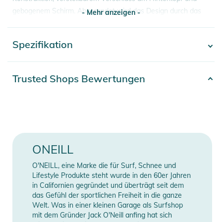
gebogenem Schirm. Abgerundet wird das Design durch das
- Mehr anzeigen -
kultige Circle-Surfer-Logo auf der Vorderseite.
Spezifikation
- Mehr anzeigen -
Eigenschaften:
- Adjuster at Back
- Curved Visor
Artikelnummer
8720388733216
Trusted Shops Bewertungen
- Interior Tape
Gender
Men
Produktinformationen und
Farbe
blue
Sicherheitshinweise
Gebrauchsanweisungen, Sicherheitshinweise und Warnungen
Erscheinungsjahr
2026
ONEILL
finden Sie direkt am Produkt.
60% Baumwolle, 40%
O'NEILL, eine Marke die für Surf, Schnee und
Material
Polyester
Lifestyle Produkte steht wurde in den 60er Jahren
in Californien gegründet und überträgt seit dem
das Gefühl der sportlichen Freiheit in die ganze
Manufacturer
Herstellerangaben
Welt. Was in einer kleinen Garage als Surfshop
Information
anzeigen
mit dem Gründer Jack O'Neill anfing hat sich