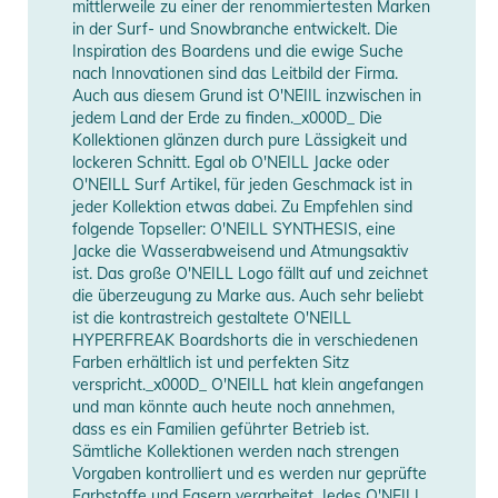
mittlerweile zu einer der renommiertesten Marken
in der Surf- und Snowbranche entwickelt. Die
Inspiration des Boardens und die ewige Suche
nach Innovationen sind das Leitbild der Firma.
Auch aus diesem Grund ist O'NEIIL inzwischen in
jedem Land der Erde zu finden._x000D_ Die
Kollektionen glänzen durch pure Lässigkeit und
lockeren Schnitt. Egal ob O'NEILL Jacke oder
O'NEILL Surf Artikel, für jeden Geschmack ist in
jeder Kollektion etwas dabei. Zu Empfehlen sind
folgende Topseller: O'NEILL SYNTHESIS, eine
Jacke die Wasserabweisend und Atmungsaktiv
ist. Das große O'NEILL Logo fällt auf und zeichnet
die überzeugung zu Marke aus. Auch sehr beliebt
ist die kontrastreich gestaltete O'NEILL
HYPERFREAK Boardshorts die in verschiedenen
Farben erhältlich ist und perfekten Sitz
verspricht._x000D_ O'NEILL hat klein angefangen
und man könnte auch heute noch annehmen,
dass es ein Familien geführter Betrieb ist.
Sämtliche Kollektionen werden nach strengen
Vorgaben kontrolliert und es werden nur geprüfte
Farbstoffe und Fasern verarbeitet. Jedes O'NEILL