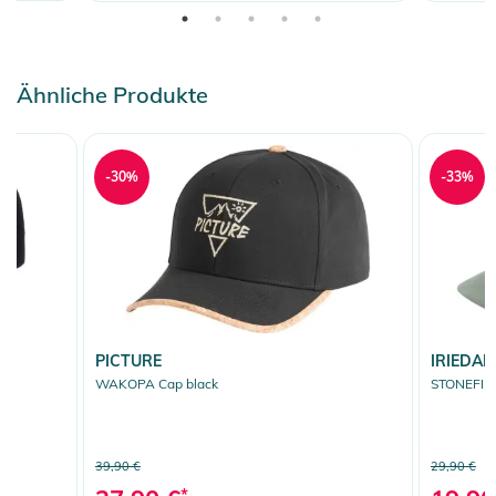
Ähnliche Produkte
-30%
-33%
PICTURE
IRIEDAIL
WAKOPA Cap black
STONEFIN
39,90 €
29,90 €
*