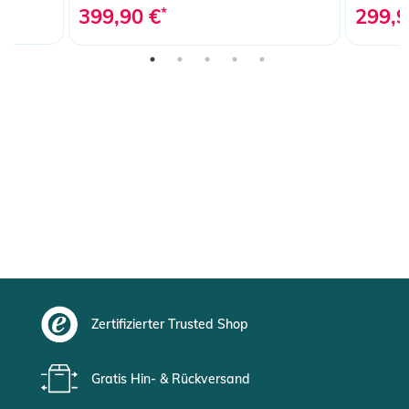
399,90 €
*
299,9
Zertifizierter Trusted Shop
Gratis Hin- & Rückversand