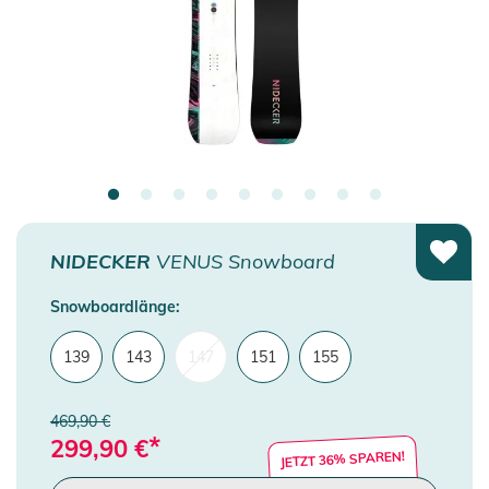
NIDECKER
VENUS Snowboard
Snowboardlänge:
139
143
147
151
155
469,90 €
*
299,90
€
JETZT 36% SPAREN!