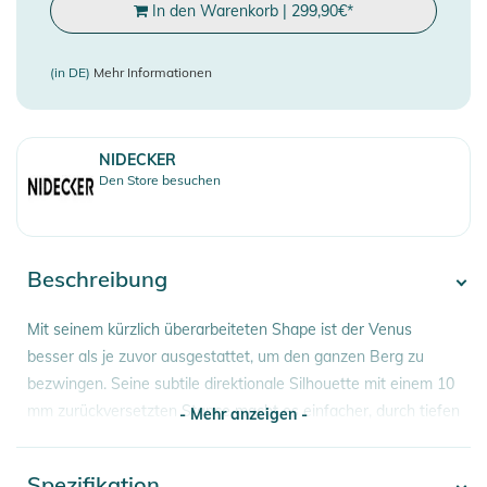
In den Warenkorb
|
299,90
€
*
(in DE)
Mehr Informationen
NIDECKER
Den Store besuchen
Beschreibung
Mit seinem kürzlich überarbeiteten Shape ist der Venus
besser als je zuvor ausgestattet, um den ganzen Berg zu
bezwingen. Seine subtile direktionale Silhouette mit einem 10
mm zurückversetzten Stance macht es einfacher, durch tiefen
- Mehr anzeigen -
Schnee zu surfen, ist aber vielseitig genug für Switch-Riding,
wenn du bei Side-Hits kreativ werden willst oder eine Runde
Spezifikation