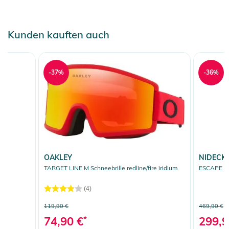
Kunden kauften auch
-37%
-36%
OAKLEY
NIDECK
TARGET LINE M Schneebrille redline/fire iridium
ESCAPE 2
(4)
119,90 €
469,90 €
74,90 €
*
299,9