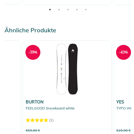
Ähnliche Produkte
-39%
-43%
BURTON
YES
FEELGOOD Snowboard white
TYPO WID
(1)
659,90 €
529,90 €