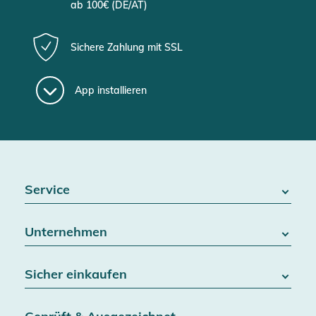
ab 100€ (DE/AT)
Sichere Zahlung mit SSL
App installieren
Service
FAQ / Hilfe
Unternehmen
Batteriegesetz
Kontakt
Über uns
Widerrufsrecht
Sicher einkaufen
Blog
Vertrag widerrufen
Team
Datenschutz
Versand & Lieferung
Jobs