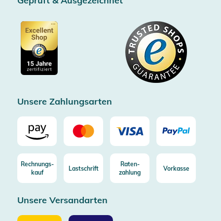
Geprüft & Ausgezeichnet
AGB & Kundeninformationen
SSL-Verschlüsselung
Partner
Barrierefreiheitserklärung
Zertifiziert durch Trusted Shops
Gutscheine
Datenschutz
Showroom Düsseldorf
Käuferschutz bis 20000€
Cookie-Einstellungen
Impressum
Gratis Versand ab 100€ Bestellwert (in DE/AT)
Kostenlose Rücksendung (aus DE/AT)
Zertifizierter Trusted Shop
Unsere Zahlungsarten
Rechnungs-
Raten-
Lastschrift
Vorkasse
kauf
zahlung
Unsere Versandarten
Unsere
Unsere