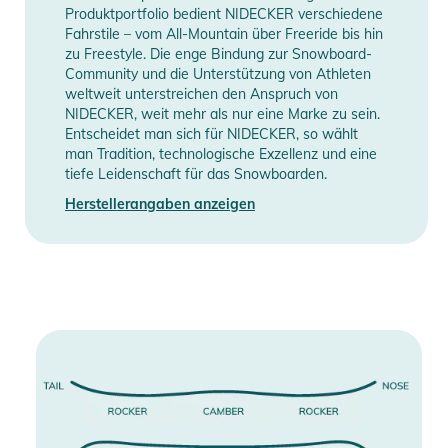
Information
anzeigen
Produktportfolio bedient NIDECKER verschiedene
- EINLAGEN: 4x2/5
Fahrstile – vom All-Mountain über Freeride bis hin
- FIBERGLAS: Triax Plus
zu Freestyle. Die enge Bindung zur Snowboard-
- KERN: Master-Kern
Community und die Unterstützung von Athleten
- UNTERLAGE: N-5000
weltweit unterstreichen den Anspruch von
NIDECKER, weit mehr als nur eine Marke zu sein.
- EXTRA-FASERN: Pop Carbon
Entscheidet man sich für NIDECKER, so wählt
- FLEX-RATE: Mittelweich
man Tradition, technologische Exzellenz und eine
tiefe Leidenschaft für das Snowboarden.
Herstellerangaben anzeigen
Produktinformationen und
Sicherheitshinweise
Gebrauchsanweisungen, Sicherheitshinweise und Warnungen
finden Sie direkt am Produkt.