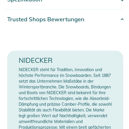
- Mehr anzeigen -
im Park drehen willst. Zusammen mit dem ollie-freundlichen
Flex ist das Venus ein preisgünstiges Quiver-of-One für
erfahrene Rider, die alles shredden wollen, was ihnen in den
Artikelnummer
2332425015995
Trusted Shops Bewertungen
Weg kommt.Das CamRock-Profil des Venus kombiniert eine
Farbe
white
federnde Reaktion zwischen den Füßen mit einem
verlängerten Rocker an Nose und Tail, was es
Gender
Women
fehlerverzeihender beim Drehen und Erlernen von Tricks
macht.Pop Carbon-Einlagen an beiden Enden des Boards
Erscheinungsjahr
2026
NIDECKER
verstärken die Ollie-Power und glätten das Fahrverhalten,
wenn du schnell unterwegs bist.Das Venus verfügt über
Flex
Medium-Soft
NIDECKER steht für Tradition, Innovation und
unseren Master Core. Zwei Holzarten (Pappel und Paulownia)
höchste Performance im Snowboarden. Seit 1887
werden kombiniert, um das Beste aus allen Welten zu
Shape
Directional
setzt das Unternehmen Maßstäbe in der
Wintersportbranche. Die Snowboards, Bindungen
erhalten: leicht, stark und reaktionsschnell.
und Boots von NIDECKER sind bekannt für ihre
Board-Typ
All Mountain
fortschrittlichen Technologien, wie die Absorbnid-
Dämpfung und präzise Camber-Profile, die sowohl
Board-Profil
Hybrid-Camber
Stabilität als auch Flexibilität bieten. Die Marke
Eigenschaften:
legt großen Wert auf Nachhaltigkeit, verwendet
- KONSTRUKTION: Premium Sandwich
umweltfreundliche Materialien und
Manufacturer
Herstellerangaben
- OBERSEITE: Absorbnid
Produktionsprozesse. Mit einem breit gefächerten