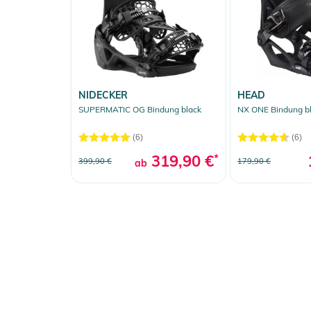
NIDECKER
HEAD
SUPERMATIC OG Bindung black
NX ONE Bindung b
(6)
(6)
319,90 €
*
399,90 €
179,90 €
ab