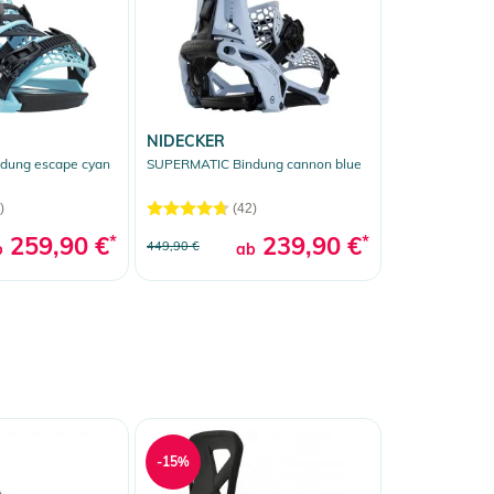
NIDECKER
dung escape cyan
SUPERMATIC Bindung cannon blue
)
(42)
259,90 €
*
239,90 €
*
449,90 €
b
ab
-15%