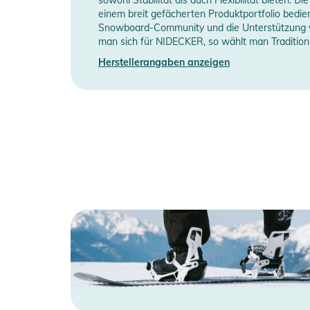
Manufacturer Information
H
M: 37,5–41
einem breit gefächerten Produktportfolio bedie
Snowboard-Community und die Unterstützung vo
L: 41,5–44
man sich für NIDECKER, so wählt man Tradition,
XL: 44,5–48,5
Herstellerangaben anzeigen
Produktinformationen und Sich
Gebrauchsanweisungen, Sicherheitshinweise und Warn