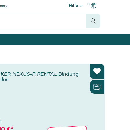
DE
Hilfe
0000€
CKER
NEXUS-R RENTAL Bindung
blue
€
*
90
€