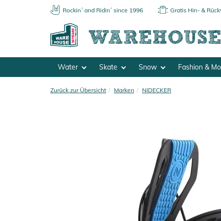
Rockin´ and Ridin´ since 1996
Gratis Hin- & Rüc
Water
Skate
Snow
Fashion & M
Zurück zur Übersicht
Marken
NIDECKER