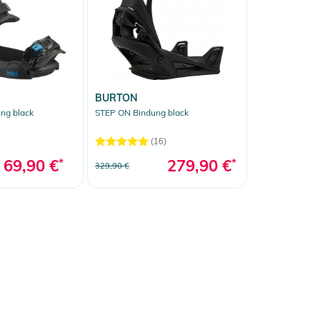
BURTON
ng black
STEP ON Bindung black
(16)
69,90 €
*
279,90 €
*
329,90 €