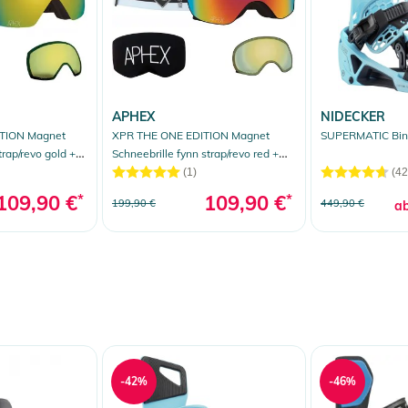
APHEX
NIDECKER
TION Magnet
XPR THE ONE EDITION Magnet
SUPERMATIC Bin
trap/revo gold +
Schneebrille fynn strap/revo red +
Zusatzglas yellow
(1)
(42
109,90 €
*
109,90 €
*
199,90 €
449,90 €
a
-42%
-46%