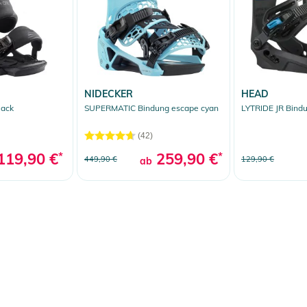
NIDECKER
HEAD
lack
SUPERMATIC Bindung escape cyan
LYTRIDE JR Bindu
(42)
119,90 €
*
259,90 €
*
449,90 €
129,90 €
ab