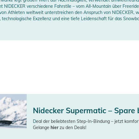
erstellerangaben anzeigen
nt NIDECKER verschiedene Fahrstile – vom All-Mountain über Freeride 
n Athleten weltweit unterstreichen den Anspruch von NIDECKER, weit
 technologische Exzellenz und eine tiefe Leidenschaft für das Snowb
erheitshinweise
ungen finden Sie direkt am Produkt.
Nidecker Supermatic – Spare 
D
eal der beliebtesten Step-In-Bindung – jetzt komfor
Gelange
hier
zu den Deals!