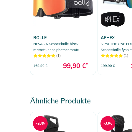
BOLLE
APHEX
NEVADA Schneebrille black
STYX THE ONE EDI
matte/sunrise photochromic
Schneebrille fynn s
Zusatzglas yellow
(1)
(1)
99,90 €
*
169,90 €
199,90 €
Ähnliche Produkte
-20%
-33%