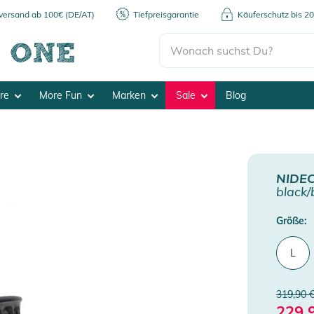
kversand ab 100€ (DE/AT)
Tiefpreisgarantie
Käuferschutz bis 2
ore
More Fun
Marken
Sale
Blog
NIDE
black/
Größe:
L
319,90 
229,