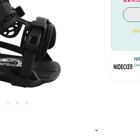
Wen
NI
Den