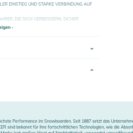
LER EINSTIEG UND STARKE VERBINDUNG AUF
HRER, DIE SICH VERBESSERN, SICHER
eigen -
eigen -
he Rocker-Konstruktion der Axis-Serie
UniBack-Konstruktion der Axis-Serie
100003788528
lack
Men
tandard
026
 höchste Performance im Snowboarden. Seit 1887 setzt das Unternehm
sind bekannt für ihre fortschrittlichen Technologien, wie die Abso
 Die Marke legt großen Wert auf Nachhaltigkeit, verwendet umweltfreun