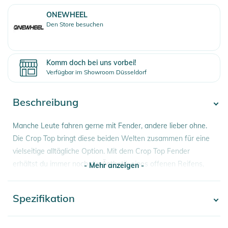
ONEWHEEL
Den Store besuchen
Komm doch bei uns vorbei!
Verfügbar im Showroom Düsseldorf
Beschreibung
Manche Leute fahren gerne mit Fender, andere lieber ohne.
Die Crop Top bringt diese beiden Welten zusammen für eine
vielseitige alltägliche Option. Mit dem Crop Top Fender
erhältst du immer noch die Ästhetik eines offenen Reifens,
- Mehr anzeigen -
aber ohne den ganzen Dreck und Schutt, der sich auf deinen
Fußballen niederschlägt. Form trifft auf Funktion. Das Crop
Spezifikation
- Mehr anzeigen -
Top Fender ist in einer Vielzahl von Farben erhältlich und lässt
dein Board wie eine Million Dollar aussehen.
Artikelnummer
0810019795237