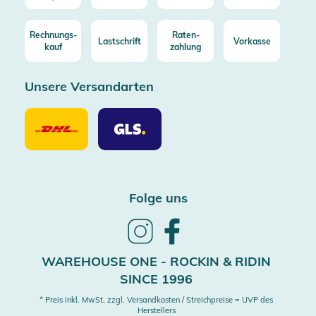
Rechnungs-
Raten-
Lastschrift
Vorkasse
kauf
zahlung
Unsere Versandarten
Unsere
Unsere
Versandarten
Versandarten
DHL
GLS
Folge uns
Follow
Follow
us
us
on
on
WAREHOUSE ONE - ROCKIN & RIDIN
Instagram
Facebook
SINCE 1996
* Preis inkl. MwSt. zzgl. Versandkosten / Streichpreise = UVP des
Herstellers