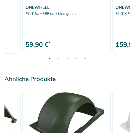
ONEWHEEL
ONEWH
PINT BUMPER dark blue green
PINT X FR
59,90 €
*
159,9
Ähnliche Produkte