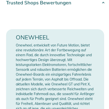
Trusted Shops Bewertungen
Produktinformationen und
Sicherheitshinweise
Erscheinungsjahr
2024
Gebrauchsanweisungen, Sicherheitshinweise und Warnungen
Gender
Unisex
finden Sie direkt am Produkt.
Farbe
blue
ONEWHEEL
Kompatibilität
GT
Onewheel, entwickelt von Future Motion, bietet
eine revolutionäre Art der Fortbewegung auf
einem Rad, die durch innovative Technologie und
Manufacturer
Herstellerangaben
hochwertiges Design überzeugt. Mit
Information
anzeigen
leistungsstarken Elektromotoren, fortschrittlicher
Sensorik und robusten Batterien ermöglichen die
Onewheel-Boards ein einzigartiges Fahrerlebnis
auf jedem Terrain, von Asphalt bis Offroad. Die
aktuellen Modelle, wie Onewheel GT und Pint X,
zeichnen sich durch verbesserte Reichweiten und
individuelle Fahrmodi aus, die sowohl für Anfänger
als auch für Profis geeignet sind. Onewheel steht
für Freiheit, Abenteuer und Qualität, und richtet
sich an all jene, die ein unvergleichliches