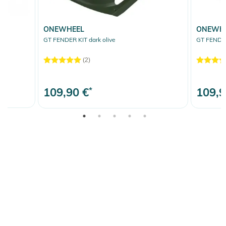
ONEWHEEL
ONEWH
GT FENDER KIT dark olive
GT FENDER
(2)
109,90 €
*
109,9