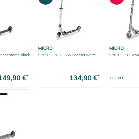
MICRO
MICRO
r nechrome black
SPRITE LED GLOW Scooter white
SPRITE LED Scoot
149,90 €
*
134,90 €
*
129,90 €