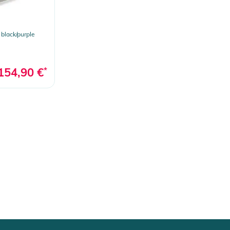
black/purple
154,90 €
*