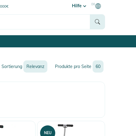
DE
Hilfe
0000€
Sortierung
Relevanz
Produkte pro Seite
60
Relevanz
Neueste
Preis
Preis
Rabatt
Name
Name
NEU