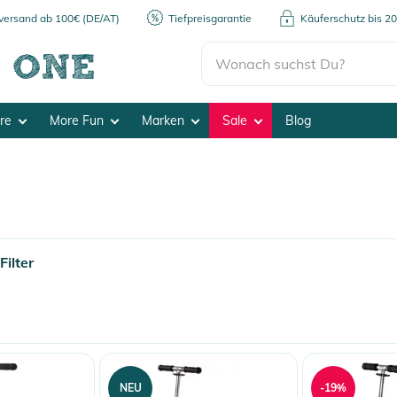
kversand ab 100€ (DE/AT)
Tiefpreisgarantie
Käuferschutz bis 2
ore
More Fun
Marken
Sale
Blog
ilter
NEU
-19%