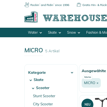
Rockin´ and Ridin´ since 1996
Gratis Hin- & Rüc
Water
Skate
Snow
Fashion & M
MICRO
5
Artikel
Ausgewählte F
Kategorie
Marke
Skate
MICRO
×
Scooter
Stunt Scooter
City Scooter
NEU